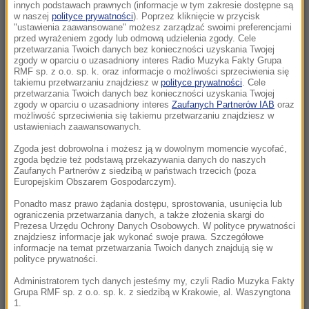
Nietypowe ataki na Majorce
innych podstawach prawnych (informacje w tym zakresie dostępne są
w naszej
polityce prywatności
). Poprzez kliknięcie w przycisk
"ustawienia zaawansowane" możesz zarządzać swoimi preferencjami
06:54
przed wyrażeniem zgody lub odmową udzielenia zgody. Cele
Kraków w światowej czołówce prestiżowego
przetwarzania Twoich danych bez konieczności uzyskania Twojej
zgody w oparciu o uzasadniony interes Radio Muzyka Fakty Grupa
rankingu. Pokonał Paryż i Kopenhagę
RMF sp. z o.o. sp. k. oraz informacje o możliwości sprzeciwienia się
takiemu przetwarzaniu znajdziesz w
polityce prywatności
. Cele
przetwarzania Twoich danych bez konieczności uzyskania Twojej
06:52
zgody w oparciu o uzasadniony interes
Zaufanych Partnerów IAB
oraz
Gigantyczne pożary w Kanadzie. Tysiące osób
możliwość sprzeciwienia się takiemu przetwarzaniu znajdziesz w
ewakuowanych, płomienie sięgają 60 metrów
ustawieniach zaawansowanych.
Zgoda jest dobrowolna i możesz ją w dowolnym momencie wycofać,
06:28
zgoda będzie też podstawą przekazywania danych do naszych
Wojna USA z Iranem otwiera „okno okazji” dla
Zaufanych Partnerów z siedzibą w państwach trzecich (poza
Europejskim Obszarem Gospodarczym).
Rosji i Chin. Kurczą się zapasy pocisków
Ponadto masz prawo żądania dostępu, sprostowania, usunięcia lub
ograniczenia przetwarzania danych, a także złożenia skargi do
02:15
Prezesa Urzędu Ochrony Danych Osobowych. W polityce prywatności
Nosisz soczewki kontaktowe i pływasz w
znajdziesz informacje jak wykonać swoje prawa. Szczegółowe
informacje na temat przetwarzania Twoich danych znajdują się w
morzu? Dramatyczny powrót z egzotycznych
polityce prywatności.
wakacji
Administratorem tych danych jesteśmy my, czyli Radio Muzyka Fakty
Grupa RMF sp. z o.o. sp. k. z siedzibą w Krakowie, al. Waszyngtona
22:46
1.