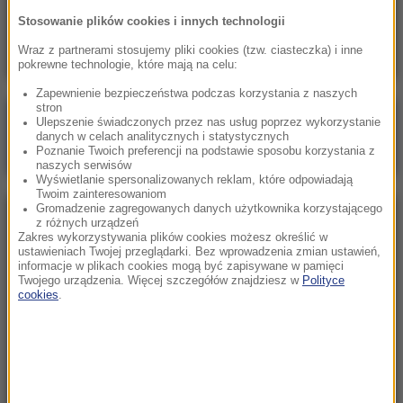
Pentagon odsuwa ważnego generała.
Stosowanie plików cookies i innych technologii
Dowodził operacjami w Europie
Wraz z partnerami stosujemy pliki cookies (tzw. ciasteczka) i inne
pokrewne technologie, które mają na celu:
Zapewnienie bezpieczeństwa podczas korzystania z naszych
stron
Poranna rozmowa w RMF FM
Ulepszenie świadczonych przez nas usług poprzez wykorzystanie
danych w celach analitycznych i statystycznych
Gościem Marcin Mastalerek
Poznanie Twoich preferencji na podstawie sposobu korzystania z
naszych serwisów
Wyświetlanie spersonalizowanych reklam, które odpowiadają
Twoim zainteresowaniom
Gromadzenie zagregowanych danych użytkownika korzystającego
NAJPOPULARNIEJSZE
z różnych urządzeń
Zakres wykorzystywania plików cookies możesz określić w
ustawieniach Twojej przeglądarki. Bez wprowadzenia zmian ustawień,
informacje w plikach cookies mogą być zapisywane w pamięci
Sobota, 8 sierpnia 2026 (11:47)
Twojego urządzenia. Więcej szczegółów znajdziesz w
Polityce
Czekaliśmy na to aż 27 lat. 12 sierpnia 2026 roku
cookies
.
przejdzie do historii
Niedziela, 2 sierpnia 2026 (16:32)
Gdzie żyje się najlepiej? Oto raj dla emigrantów