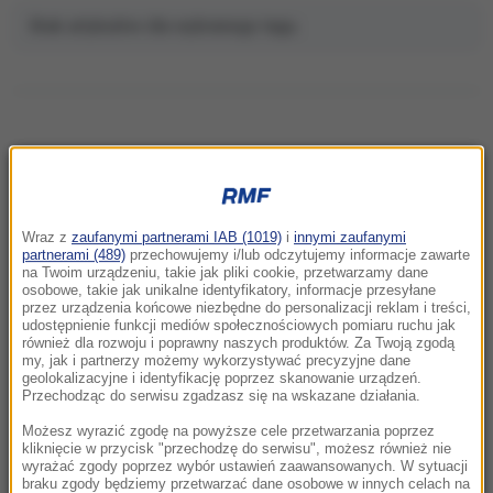
Brak artykułów dla wybranego tagu.
NAJNOWSZE
Wraz z
zaufanymi partnerami IAB (1019)
i
innymi zaufanymi
07:35
partnerami (489)
przechowujemy i/lub odczytujemy informacje zawarte
Zatrzymania po kryzysie migracyjnym. Duże
na Twoim urządzeniu, takie jak pliki cookie, przetwarzamy dane
osobowe, takie jak unikalne identyfikatory, informacje przesyłane
ryzyko kolejnego szturmu na granice Ceuty
przez urządzenia końcowe niezbędne do personalizacji reklam i treści,
udostępnienie funkcji mediów społecznościowych pomiaru ruchu jak
również dla rozwoju i poprawny naszych produktów. Za Twoją zgodą
07:28
my, jak i partnerzy możemy wykorzystywać precyzyjne dane
„Wstydź się”. Posłanka wpadła w szał i
geolokalizacyjne i identyfikację poprzez skanowanie urządzeń.
obrzuciła premiera jajkami
Przechodząc do serwisu zgadzasz się na wskazane działania.
Możesz wyrazić zgodę na powyższe cele przetwarzania poprzez
07:21
kliknięcie w przycisk "przechodzę do serwisu", możesz również nie
wyrażać zgody poprzez wybór ustawień zaawansowanych. W sytuacji
Turyści uciekają z wody, ryby gryzą do krwi.
braku zgody będziemy przetwarzać dane osobowe w innych celach na