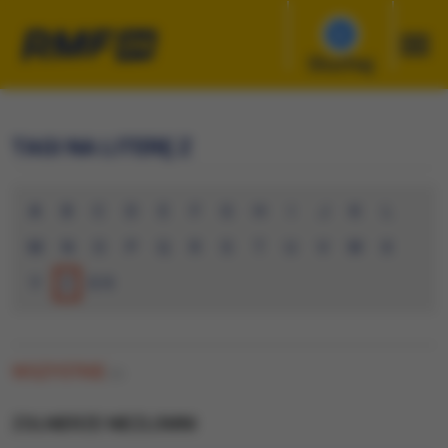
Słuchaj
TAGI NA LITERĘ Z
A
B
C
D
E
F
G
H
I
J
K
L
M
N
O
P
Q
R
S
T
U
V
W
X
Y
Z
0-9
WSZYSTKIE
(0)
ZOLNIERZE NIEZLOMNI