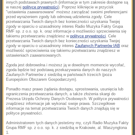
wstrzymano przyjęcia
innych podstawach prawnych (informacje w tym zakresie dostępne są
w naszej
polityce prywatności
). Poprzez kliknięcie w przycisk
"ustawienia zaawansowane" możesz zarządzać swoimi preferencjami
15:52
przed wyrażeniem zgody lub odmową udzielenia zgody. Cele
Hołownia znów u sterów Polski 2050? Media:
przetwarzania Twoich danych bez konieczności uzyskania Twojej
zgody w oparciu o uzasadniony interes Radio Muzyka Fakty Grupa
Zbiera większość, by przejąć kontrolę nad
RMF sp. z o.o. sp. k. oraz informacje o możliwości sprzeciwienia się
klubem
takiemu przetwarzaniu znajdziesz w
polityce prywatności
. Cele
przetwarzania Twoich danych bez konieczności uzyskania Twojej
zgody w oparciu o uzasadniony interes
Zaufanych Partnerów IAB
oraz
15:43
możliwość sprzeciwienia się takiemu przetwarzaniu znajdziesz w
Duże obniżki cen paliw na stacjach. Wiadomo,
ustawieniach zaawansowanych.
kiedy kierowcy odetchną
Zgoda jest dobrowolna i możesz ją w dowolnym momencie wycofać,
zgoda będzie też podstawą przekazywania danych do naszych
Zaufanych Partnerów z siedzibą w państwach trzecich (poza
15:34
Europejskim Obszarem Gospodarczym).
Zacharowa w amoku po przemówieniu
Nawrockiego. „Gdański muzealnik zapomniał”
Ponadto masz prawo żądania dostępu, sprostowania, usunięcia lub
ograniczenia przetwarzania danych, a także złożenia skargi do
Prezesa Urzędu Ochrony Danych Osobowych. W polityce prywatności
15:05
znajdziesz informacje jak wykonać swoje prawa. Szczegółowe
informacje na temat przetwarzania Twoich danych znajdują się w
Zatrucie w ośrodku rehabilitacyjnym w
polityce prywatności.
Międzywodziu. Są wstępne wyniki badań
Administratorem tych danych jesteśmy my, czyli Radio Muzyka Fakty
Grupa RMF sp. z o.o. sp. k. z siedzibą w Krakowie, al. Waszyngtona
15:04
1.