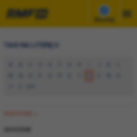
Słuchaj
TAGI NA LITERĘ U
A
B
C
D
E
F
G
H
I
J
K
L
M
N
O
P
Q
R
S
T
U
V
W
X
Y
Z
0-9
WSZYSTKIE
(0)
UDUSZENIE