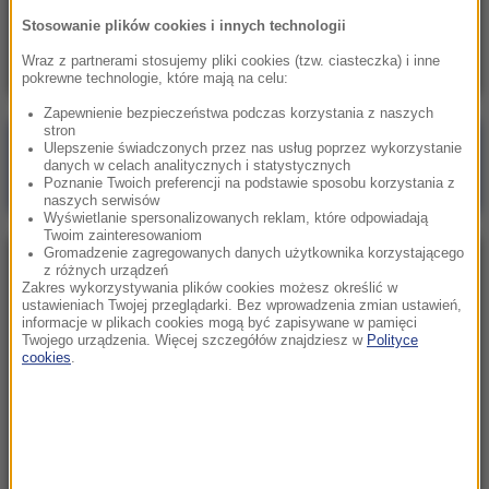
„Atak na jedno państwo będzie atakiem na
Stosowanie plików cookies i innych technologii
wszystkie”. Pakt zawarty w Mekce
Wraz z partnerami stosujemy pliki cookies (tzw. ciasteczka) i inne
pokrewne technologie, które mają na celu:
Zapewnienie bezpieczeństwa podczas korzystania z naszych
stron
Poranna rozmowa w RMF FM
Ulepszenie świadczonych przez nas usług poprzez wykorzystanie
danych w celach analitycznych i statystycznych
Gościem Marcin Mastalerek
Poznanie Twoich preferencji na podstawie sposobu korzystania z
naszych serwisów
Wyświetlanie spersonalizowanych reklam, które odpowiadają
Twoim zainteresowaniom
Gromadzenie zagregowanych danych użytkownika korzystającego
NAJPOPULARNIEJSZE
z różnych urządzeń
Zakres wykorzystywania plików cookies możesz określić w
ustawieniach Twojej przeglądarki. Bez wprowadzenia zmian ustawień,
informacje w plikach cookies mogą być zapisywane w pamięci
Niedziela, 2 sierpnia 2026 (16:32)
Twojego urządzenia. Więcej szczegółów znajdziesz w
Polityce
Gdzie żyje się najlepiej? Oto raj dla emigrantów
cookies
.
Sobota, 1 sierpnia 2026 (15:39)
Sumy opanowały jezioro Garda. Włosi przygotowali
100 tys. euro dla tych, którzy je złowią