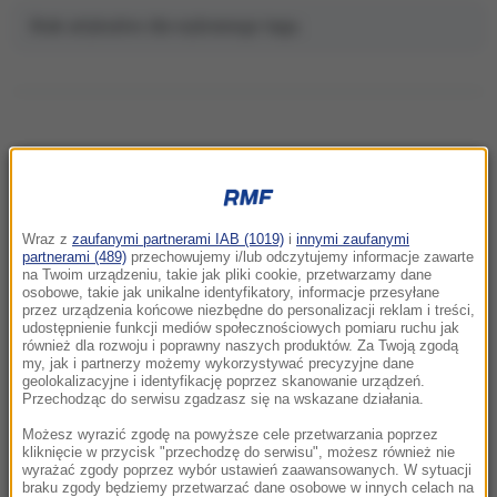
Brak artykułów dla wybranego tagu.
NAJNOWSZE
Wraz z
zaufanymi partnerami IAB (1019)
i
innymi zaufanymi
16:29
partnerami (489)
przechowujemy i/lub odczytujemy informacje zawarte
Ukraińcy pożegnali „wielkiego syna narodu
na Twoim urządzeniu, takie jak pliki cookie, przetwarzamy dane
osobowe, takie jak unikalne identyfikatory, informacje przesyłane
polskiego”. Zabili go Rosjanie
przez urządzenia końcowe niezbędne do personalizacji reklam i treści,
udostępnienie funkcji mediów społecznościowych pomiaru ruchu jak
również dla rozwoju i poprawny naszych produktów. Za Twoją zgodą
16:21
my, jak i partnerzy możemy wykorzystywać precyzyjne dane
Rosja zaatakuje NATO? USA zaktualizowały
geolokalizacyjne i identyfikację poprzez skanowanie urządzeń.
ocenę wywiadowczą
Przechodząc do serwisu zgadzasz się na wskazane działania.
Możesz wyrazić zgodę na powyższe cele przetwarzania poprzez
16:11
kliknięcie w przycisk "przechodzę do serwisu", możesz również nie
wyrażać zgody poprzez wybór ustawień zaawansowanych. W sytuacji
Rzeszów pod wodą. Zalana część szpitala,
braku zgody będziemy przetwarzać dane osobowe w innych celach na