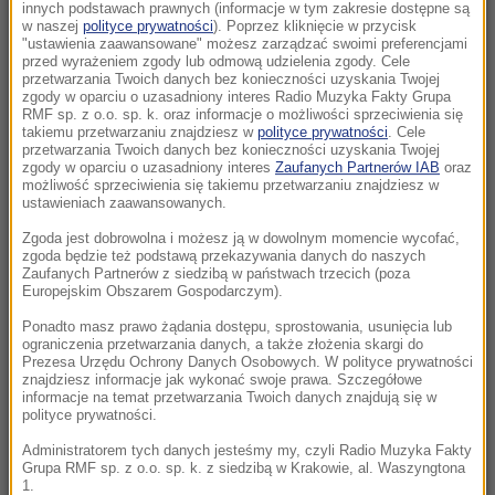
złota”. Kartele opanowały ten biznes
innych podstawach prawnych (informacje w tym zakresie dostępne są
w naszej
polityce prywatności
). Poprzez kliknięcie w przycisk
"ustawienia zaawansowane" możesz zarządzać swoimi preferencjami
11:07
przed wyrażeniem zgody lub odmową udzielenia zgody. Cele
5 osób rannych, ponad 100 uszkodzonych
przetwarzania Twoich danych bez konieczności uzyskania Twojej
zgody w oparciu o uzasadniony interes Radio Muzyka Fakty Grupa
dachów. Strażacy podsumowują działania po
RMF sp. z o.o. sp. k. oraz informacje o możliwości sprzeciwienia się
burzach
takiemu przetwarzaniu znajdziesz w
polityce prywatności
. Cele
przetwarzania Twoich danych bez konieczności uzyskania Twojej
zgody w oparciu o uzasadniony interes
Zaufanych Partnerów IAB
oraz
10:57
możliwość sprzeciwienia się takiemu przetwarzaniu znajdziesz w
Ekstremalne upały w Europie. W kolejnym
ustawieniach zaawansowanych.
kraju padł rekord temperatury
Zgoda jest dobrowolna i możesz ją w dowolnym momencie wycofać,
zgoda będzie też podstawą przekazywania danych do naszych
Zaufanych Partnerów z siedzibą w państwach trzecich (poza
10:48
Europejskim Obszarem Gospodarczym).
Koszmar w Kielcach. Służby weszły na
posesję i zastały tam ponad 200 psów!
Ponadto masz prawo żądania dostępu, sprostowania, usunięcia lub
ograniczenia przetwarzania danych, a także złożenia skargi do
Prezesa Urzędu Ochrony Danych Osobowych. W polityce prywatności
10:46
znajdziesz informacje jak wykonać swoje prawa. Szczegółowe
informacje na temat przetwarzania Twoich danych znajdują się w
Koniec ery Zełenskiego? Zaskakujące wyniki
polityce prywatności.
nowego sondażu
Administratorem tych danych jesteśmy my, czyli Radio Muzyka Fakty
Grupa RMF sp. z o.o. sp. k. z siedzibą w Krakowie, al. Waszyngtona
10:46
1.