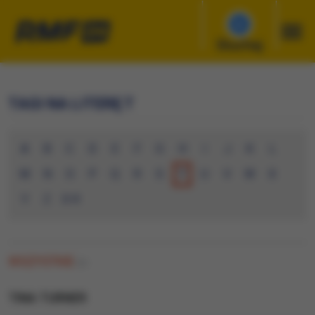
Słuchaj
TAGI NA LITERĘ T
A
B
C
D
E
F
G
H
I
J
K
L
M
N
O
P
Q
R
S
T
U
V
W
X
Y
Z
0-9
WSZYSTKIE
(0)
TINA TURNER