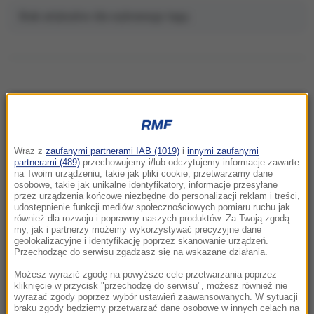
Brak artykułów dla wybranego tagu.
NAJNOWSZE
Wraz z
zaufanymi partnerami IAB (1019)
i
innymi zaufanymi
11:23
partnerami (489)
przechowujemy i/lub odczytujemy informacje zawarte
Jedyne takie miejsce na polskich plażach.
na Twoim urządzeniu, takie jak pliki cookie, przetwarzamy dane
osobowe, takie jak unikalne identyfikatory, informacje przesyłane
Rewolucja nad Bałtykiem
przez urządzenia końcowe niezbędne do personalizacji reklam i treści,
udostępnienie funkcji mediów społecznościowych pomiaru ruchu jak
również dla rozwoju i poprawny naszych produktów. Za Twoją zgodą
11:22
my, jak i partnerzy możemy wykorzystywać precyzyjne dane
Przełomowe odkrycie badaczy. Taki jest
geolokalizacyjne i identyfikację poprzez skanowanie urządzeń.
ukryty skutek nadwagi w dzieciństwie
Przechodząc do serwisu zgadzasz się na wskazane działania.
Możesz wyrazić zgodę na powyższe cele przetwarzania poprzez
11:10
kliknięcie w przycisk "przechodzę do serwisu", możesz również nie
wyrażać zgody poprzez wybór ustawień zaawansowanych. W sytuacji
Tysiące żołnierzy na plantacjach „zielonego
braku zgody będziemy przetwarzać dane osobowe w innych celach na