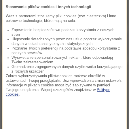
Znaleziono go u podnóża Śnieżki. Policja prosi
Stosowanie plików cookies i innych technologii
o pomoc w identyfikacji mężczyzny
Wraz z partnerami stosujemy pliki cookies (tzw. ciasteczka) i inne
pokrewne technologie, które mają na celu:
Zapewnienie bezpieczeństwa podczas korzystania z naszych
stron
Poranna rozmowa w RMF FM
Ulepszenie świadczonych przez nas usług poprzez wykorzystanie
danych w celach analitycznych i statystycznych
Gościem Marcin Mastalerek
Poznanie Twoich preferencji na podstawie sposobu korzystania z
naszych serwisów
Wyświetlanie spersonalizowanych reklam, które odpowiadają
Twoim zainteresowaniom
Gromadzenie zagregowanych danych użytkownika korzystającego
NAJPOPULARNIEJSZE
z różnych urządzeń
Zakres wykorzystywania plików cookies możesz określić w
ustawieniach Twojej przeglądarki. Bez wprowadzenia zmian ustawień,
informacje w plikach cookies mogą być zapisywane w pamięci
Niedziela, 2 sierpnia 2026 (16:32)
Twojego urządzenia. Więcej szczegółów znajdziesz w
Polityce
Gdzie żyje się najlepiej? Oto raj dla emigrantów
cookies
.
Sobota, 1 sierpnia 2026 (15:39)
Sumy opanowały jezioro Garda. Włosi przygotowali
100 tys. euro dla tych, którzy je złowią