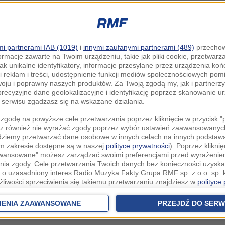
i partnerami IAB (1019)
i
innymi zaufanymi partnerami (489)
przechow
ormacje zawarte na Twoim urządzeniu, takie jak pliki cookie, przetwar
jak unikalne identyfikatory, informacje przesyłane przez urządzenia k
i reklam i treści, udostępnienie funkcji mediów społecznościowych pom
woju i poprawny naszych produktów. Za Twoją zgodą my, jak i partner
recyzyjne dane geolokalizacyjne i identyfikację poprzez skanowanie u
serwisu zgadzasz się na wskazane działania.
zgodę na powyższe cele przetwarzania poprzez kliknięcie w przycisk 
z również nie wyrażać zgody poprzez wybór ustawień zaawansowanych
dziemy przetwarzać dane osobowe w innych celach na innych podsta
ym zakresie dostępne są w naszej
polityce prywatności
). Poprzez kliknię
awansowane" możesz zarządzać swoimi preferencjami przed wyrażenie
ia zgody. Cele przetwarzania Twoich danych bez konieczności uzyska
 o uzasadniony interes Radio Muzyka Fakty Grupa RMF sp. z o.o. sp. k
żliwości sprzeciwienia się takiemu przetwarzaniu znajdziesz w
polityce
nia Twoich danych bez konieczności uzyskania Twojej zgody w oparci
ch Partnerów IAB
oraz możliwość sprzeciwienia się takiemu przetwarza
IENIA ZAAWANSOWANE
PRZEJDŹ DO SERW
aawansowanych.