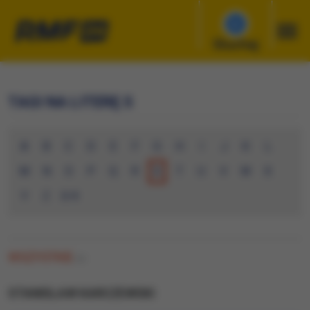
Słuchaj
TAGI NA LITERĘ S
A
B
C
D
E
F
G
H
I
J
K
L
M
N
O
P
Q
R
S
T
U
V
W
X
Y
Z
0-9
WSZYSTKIE
(0)
STANISLAW KARCZEWSKI