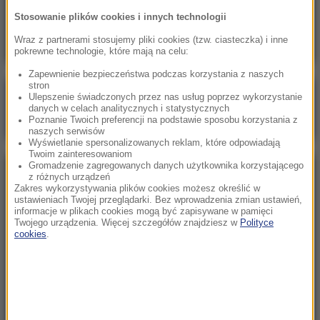
Skala nieprawidłowości na SOR-ach poraża.
Stosowanie plików cookies i innych technologii
Milionowe wypłaty, ponad stugodzinne dyżury
Wraz z partnerami stosujemy pliki cookies (tzw. ciasteczka) i inne
pokrewne technologie, które mają na celu:
Zapewnienie bezpieczeństwa podczas korzystania z naszych
stron
Poranna rozmowa w RMF FM
Ulepszenie świadczonych przez nas usług poprzez wykorzystanie
danych w celach analitycznych i statystycznych
Gościem Marcin Mastalerek
Poznanie Twoich preferencji na podstawie sposobu korzystania z
naszych serwisów
Wyświetlanie spersonalizowanych reklam, które odpowiadają
Twoim zainteresowaniom
Gromadzenie zagregowanych danych użytkownika korzystającego
NAJPOPULARNIEJSZE
z różnych urządzeń
Zakres wykorzystywania plików cookies możesz określić w
ustawieniach Twojej przeglądarki. Bez wprowadzenia zmian ustawień,
informacje w plikach cookies mogą być zapisywane w pamięci
Niedziela, 2 sierpnia 2026 (16:32)
Twojego urządzenia. Więcej szczegółów znajdziesz w
Polityce
Gdzie żyje się najlepiej? Oto raj dla emigrantów
cookies
.
Sobota, 1 sierpnia 2026 (15:39)
Sumy opanowały jezioro Garda. Włosi przygotowali
100 tys. euro dla tych, którzy je złowią