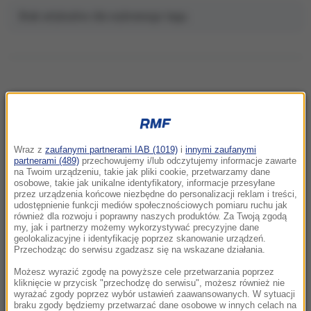
Brak artykułów dla wybranego tagu.
NAJNOWSZE
Wraz z
zaufanymi partnerami IAB (1019)
i
innymi zaufanymi
22:32
partnerami (489)
przechowujemy i/lub odczytujemy informacje zawarte
Hiszpania i Włochy na kursie kolizyjnym.
na Twoim urządzeniu, takie jak pliki cookie, przetwarzamy dane
osobowe, takie jak unikalne identyfikatory, informacje przesyłane
Spór o kontrole graniczne
przez urządzenia końcowe niezbędne do personalizacji reklam i treści,
udostępnienie funkcji mediów społecznościowych pomiaru ruchu jak
również dla rozwoju i poprawny naszych produktów. Za Twoją zgodą
21:41
my, jak i partnerzy możemy wykorzystywać precyzyjne dane
Alarm w Niemczech. Niezidentyfikowane
geolokalizacyjne i identyfikację poprzez skanowanie urządzeń.
drony przeleciały nad „stocznią Patriotów”
Przechodząc do serwisu zgadzasz się na wskazane działania.
Możesz wyrazić zgodę na powyższe cele przetwarzania poprzez
21:38
kliknięcie w przycisk "przechodzę do serwisu", możesz również nie
wyrażać zgody poprzez wybór ustawień zaawansowanych. W sytuacji
Pizza, słoneczna pogoda, Mateusz
braku zgody będziemy przetwarzać dane osobowe w innych celach na