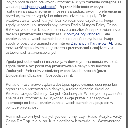
Morawiecki. Były premier spotkał się z
innych podstawach prawnych (informacje w tym zakresie dostępne są
w naszej
polityce prywatności
). Poprzez kliknięcie w przycisk
mieszkańcami Jagodna
"ustawienia zaawansowane" możesz zarządzać swoimi preferencjami
przed wyrażeniem zgody lub odmową udzielenia zgody. Cele
21:11
przetwarzania Twoich danych bez konieczności uzyskania Twojej
zgody w oparciu o uzasadniony interes Radio Muzyka Fakty Grupa
Senat USA przyjął ustawę o „piekielnych”
RMF sp. z o.o. sp. k. oraz informacje o możliwości sprzeciwienia się
sankcjach Grahama na Rosję i Iran
takiemu przetwarzaniu znajdziesz w
polityce prywatności
. Cele
przetwarzania Twoich danych bez konieczności uzyskania Twojej
zgody w oparciu o uzasadniony interes
Zaufanych Partnerów IAB
oraz
21:05
możliwość sprzeciwienia się takiemu przetwarzaniu znajdziesz w
Atak na nastolatka w Kamiennej Górze. Nowe
ustawieniach zaawansowanych.
informacje
Zgoda jest dobrowolna i możesz ją w dowolnym momencie wycofać,
zgoda będzie też podstawą przekazywania danych do naszych
Zaufanych Partnerów z siedzibą w państwach trzecich (poza
20:53
Europejskim Obszarem Gospodarczym).
Chciał dotrzeć do Ceuty na paralotni. Wpadł
do morza
Ponadto masz prawo żądania dostępu, sprostowania, usunięcia lub
ograniczenia przetwarzania danych, a także złożenia skargi do
Prezesa Urzędu Ochrony Danych Osobowych. W polityce prywatności
20:50
znajdziesz informacje jak wykonać swoje prawa. Szczegółowe
informacje na temat przetwarzania Twoich danych znajdują się w
Wyścig o Kraków nabiera tempa. Oto wyniki
polityce prywatności.
nowego sondażu
Administratorem tych danych jesteśmy my, czyli Radio Muzyka Fakty
Grupa RMF sp. z o.o. sp. k. z siedzibą w Krakowie, al. Waszyngtona
20:37
1.