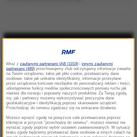
NAJNOWSZE
23:57
Wraz z
zaufanymi partnerami IAB (1019)
i
innymi zaufanymi
Były żołnierz USA przechodzi piekło w Rosji.
partnerami (489)
przechowujemy i/lub odczytujemy informacje zawarte
Waszyngton naciska na Moskwę
na Twoim urządzeniu, takie jak pliki cookie, przetwarzamy dane
osobowe, takie jak unikalne identyfikatory, informacje przesyłane
przez urządzenia końcowe niezbędne do personalizacji reklam i treści,
23:18
udostępnienie funkcji mediów społecznościowych pomiaru ruchu jak
„To był dobry dzień”. Iga Świątek awansowała
również dla rozwoju i poprawny naszych produktów. Za Twoją zgodą
my, jak i partnerzy możemy wykorzystywać precyzyjne dane
do kolejnej rundy w Toronto
geolokalizacyjne i identyfikację poprzez skanowanie urządzeń.
Przechodząc do serwisu zgadzasz się na wskazane działania.
23:08
Możesz wyrazić zgodę na powyższe cele przetwarzania poprzez
„Są już pewne postępy”. Donald Trump mówił
kliknięcie w przycisk "przechodzę do serwisu", możesz również nie
wyrażać zgody poprzez wybór ustawień zaawansowanych. W sytuacji
o wojnie w Ukrainie
braku zgody będziemy przetwarzać dane osobowe w innych celach na