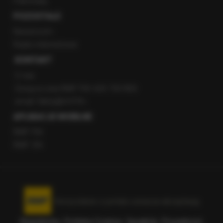
Patronaty
POZOSTAŁE
Newsroom
Radio internetowe
KONTAKT
O nas
Gorąca Linia RMF FM: 600 700 800
email: fakty@rmf.fm
APLIKACJE MOBILNE
RMF FM
RMF ON
Korzystanie z portalu oznacza akceptację
Regulaminu
.
Polityka Cookies
.
SpeakUp
.
Prywatność
.