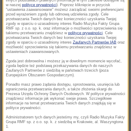
innych podstawach prawnych (informacje w tym zakresie dostępne są
22:17
w naszej
polityce prywatności
). Poprzez kliknięcie w przycisk
"ustawienia zaawansowane" możesz zarządzać swoimi preferencjami
GKS Katowice w nieciekawej sytuacji przed
przed wyrażeniem zgody lub odmową udzielenia zgody. Cele
rewanżem z Izraelczykami
przetwarzania Twoich danych bez konieczności uzyskania Twojej
zgody w oparciu o uzasadniony interes Radio Muzyka Fakty Grupa
RMF sp. z o.o. sp. k. oraz informacje o możliwości sprzeciwienia się
21:42
takiemu przetwarzaniu znajdziesz w
polityce prywatności
. Cele
Raków bezbramkowo remisuje. Sprawa
przetwarzania Twoich danych bez konieczności uzyskania Twojej
zgody w oparciu o uzasadniony interes
Zaufanych Partnerów IAB
oraz
awansu otwarta
możliwość sprzeciwienia się takiemu przetwarzaniu znajdziesz w
ustawieniach zaawansowanych.
21:37
Zgoda jest dobrowolna i możesz ją w dowolnym momencie wycofać,
Rosja na dalekiej północy ćwiczyła walkę z
zgoda będzie też podstawą przekazywania danych do naszych
NATO
Zaufanych Partnerów z siedzibą w państwach trzecich (poza
Europejskim Obszarem Gospodarczym).
21:15
Ponadto masz prawo żądania dostępu, sprostowania, usunięcia lub
ograniczenia przetwarzania danych, a także złożenia skargi do
Masakra w Jemenie. Huti przeszli do
Prezesa Urzędu Ochrony Danych Osobowych. W polityce prywatności
ofensywy
znajdziesz informacje jak wykonać swoje prawa. Szczegółowe
informacje na temat przetwarzania Twoich danych znajdują się w
polityce prywatności.
21:14
Tam jeszcze nie był. Zełenski odwiedzi
Administratorem tych danych jesteśmy my, czyli Radio Muzyka Fakty
Grupa RMF sp. z o.o. sp. k. z siedzibą w Krakowie, al. Waszyngtona
partnera Rosji
1.