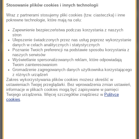
Stosowanie plików cookies i innych technologii
Wraz z partnerami stosujemy pliki cookies (tzw. ciasteczka) i inne
pokrewne technologie, które mają na celu:
Poranna rozmowa w RMF FM
Zapewnienie bezpieczeństwa podczas korzystania z naszych
Gościem Marcin Mastalerek
stron
Ulepszenie świadczonych przez nas usług poprzez wykorzystanie
danych w celach analitycznych i statystycznych
Poznanie Twoich preferencji na podstawie sposobu korzystania z
naszych serwisów
NAJPOPULARNIEJSZE
Wyświetlanie spersonalizowanych reklam, które odpowiadają
Twoim zainteresowaniom
Gromadzenie zagregowanych danych użytkownika korzystającego
z różnych urządzeń
Niedziela, 2 sierpnia 2026 (16:32)
Zakres wykorzystywania plików cookies możesz określić w
Gdzie żyje się najlepiej? Oto raj dla emigrantów
ustawieniach Twojej przeglądarki. Bez wprowadzenia zmian ustawień,
informacje w plikach cookies mogą być zapisywane w pamięci
Twojego urządzenia. Więcej szczegółów znajdziesz w
Polityce
cookies
.
Sobota, 1 sierpnia 2026 (15:39)
Sumy opanowały jezioro Garda. Włosi przygotowali
100 tys. euro dla tych, którzy je złowią
Niedziela, 2 sierpnia 2026 (05:13)