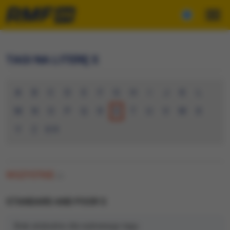
TAGI NA LITERĘ S
A
B
C
D
E
F
G
H
I
J
K
L
M
N
O
P
Q
R
S
T
U
V
W
X
Y
Z
0-9
WSZYSTKIE
(0)
STANDARD AND POOR S
Brak artykułów dla wybranego tagu.