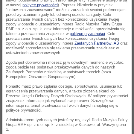
innych podstawach prawnych (informacje w tym zakresie dostępne są
22:17
w naszej
polityce prywatności
). Poprzez kliknięcie w przycisk
"ustawienia zaawansowane" możesz zarządzać swoimi preferencjami
GKS Katowice w nieciekawej sytuacji przed
przed wyrażeniem zgody lub odmową udzielenia zgody. Cele
rewanżem z Izraelczykami
przetwarzania Twoich danych bez konieczności uzyskania Twojej
zgody w oparciu o uzasadniony interes Radio Muzyka Fakty Grupa
RMF sp. z o.o. sp. k. oraz informacje o możliwości sprzeciwienia się
21:42
takiemu przetwarzaniu znajdziesz w
polityce prywatności
. Cele
Raków bezbramkowo remisuje. Sprawa
przetwarzania Twoich danych bez konieczności uzyskania Twojej
zgody w oparciu o uzasadniony interes
Zaufanych Partnerów IAB
oraz
awansu otwarta
możliwość sprzeciwienia się takiemu przetwarzaniu znajdziesz w
ustawieniach zaawansowanych.
21:37
Zgoda jest dobrowolna i możesz ją w dowolnym momencie wycofać,
Rosja na dalekiej północy ćwiczyła walkę z
zgoda będzie też podstawą przekazywania danych do naszych
NATO
Zaufanych Partnerów z siedzibą w państwach trzecich (poza
Europejskim Obszarem Gospodarczym).
21:15
Ponadto masz prawo żądania dostępu, sprostowania, usunięcia lub
ograniczenia przetwarzania danych, a także złożenia skargi do
Masakra w Jemenie. Huti przeszli do
Prezesa Urzędu Ochrony Danych Osobowych. W polityce prywatności
ofensywy
znajdziesz informacje jak wykonać swoje prawa. Szczegółowe
informacje na temat przetwarzania Twoich danych znajdują się w
polityce prywatności.
21:14
Tam jeszcze nie był. Zełenski odwiedzi
Administratorem tych danych jesteśmy my, czyli Radio Muzyka Fakty
Grupa RMF sp. z o.o. sp. k. z siedzibą w Krakowie, al. Waszyngtona
partnera Rosji
1.