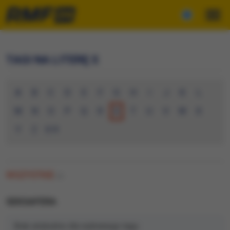
TAGI NA LITERĘ S
A
B
C
D
E
F
G
H
I
J
K
L
M
N
O
P
Q
R
S
T
U
V
W
X
Y
Z
0-9
WSZYSTKIE
(0)
SEKSAFERA
Brak artykułów dla wybranego tagu.