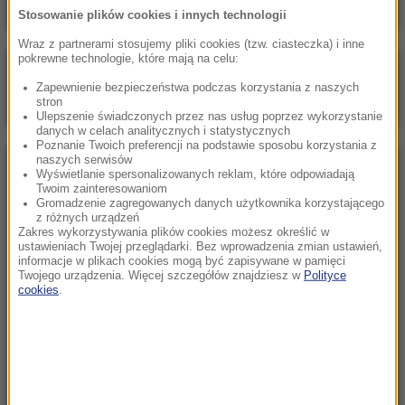
Stosowanie plików cookies i innych technologii
Wraz z partnerami stosujemy pliki cookies (tzw. ciasteczka) i inne
pokrewne technologie, które mają na celu:
Poranna rozmowa w RMF FM
Zapewnienie bezpieczeństwa podczas korzystania z naszych
Gościem Marcin Mastalerek
stron
Ulepszenie świadczonych przez nas usług poprzez wykorzystanie
danych w celach analitycznych i statystycznych
Poznanie Twoich preferencji na podstawie sposobu korzystania z
naszych serwisów
NAJPOPULARNIEJSZE
Wyświetlanie spersonalizowanych reklam, które odpowiadają
Twoim zainteresowaniom
Gromadzenie zagregowanych danych użytkownika korzystającego
z różnych urządzeń
Niedziela, 2 sierpnia 2026 (16:32)
Zakres wykorzystywania plików cookies możesz określić w
Gdzie żyje się najlepiej? Oto raj dla emigrantów
ustawieniach Twojej przeglądarki. Bez wprowadzenia zmian ustawień,
informacje w plikach cookies mogą być zapisywane w pamięci
Twojego urządzenia. Więcej szczegółów znajdziesz w
Polityce
cookies
.
Sobota, 1 sierpnia 2026 (15:39)
Sumy opanowały jezioro Garda. Włosi przygotowali
100 tys. euro dla tych, którzy je złowią
Niedziela, 2 sierpnia 2026 (05:13)