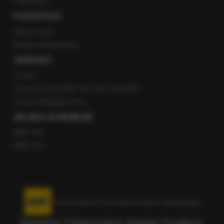
Patronaty
POZOSTAŁE
Newsroom
Radio internetowe
KONTAKT
O nas
Gorąca Linia RMF FM: 600 700 800
email: fakty@rmf.fm
APLIKACJE MOBILNE
RMF FM
RMF ON
Korzystanie z portalu oznacza akceptację
Regulaminu
.
Polityka Cookies
.
SpeakUp
.
Prywatność
.