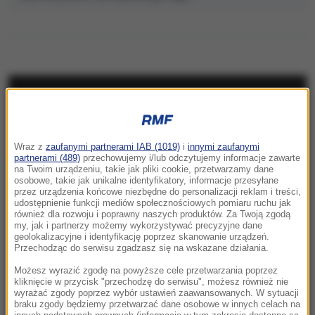
NAJNOWSZE
23:57
Wraz z
zaufanymi partnerami IAB (1019)
i
innymi zaufanymi
Były żołnierz USA przechodzi piekło w Rosji.
partnerami (489)
przechowujemy i/lub odczytujemy informacje zawarte
Waszyngton naciska na Moskwę
na Twoim urządzeniu, takie jak pliki cookie, przetwarzamy dane
osobowe, takie jak unikalne identyfikatory, informacje przesyłane
przez urządzenia końcowe niezbędne do personalizacji reklam i treści,
23:18
udostępnienie funkcji mediów społecznościowych pomiaru ruchu jak
„To był dobry dzień”. Iga Świątek awansowała
również dla rozwoju i poprawny naszych produktów. Za Twoją zgodą
my, jak i partnerzy możemy wykorzystywać precyzyjne dane
do kolejnej rundy w Toronto
geolokalizacyjne i identyfikację poprzez skanowanie urządzeń.
Przechodząc do serwisu zgadzasz się na wskazane działania.
23:08
Możesz wyrazić zgodę na powyższe cele przetwarzania poprzez
„Są już pewne postępy”. Donald Trump mówił
kliknięcie w przycisk "przechodzę do serwisu", możesz również nie
wyrażać zgody poprzez wybór ustawień zaawansowanych. W sytuacji
o wojnie w Ukrainie
braku zgody będziemy przetwarzać dane osobowe w innych celach na