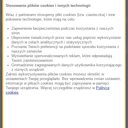
Stosowanie plików cookies i innych technologii
Wraz z partnerami stosujemy pliki cookies (tzw. ciasteczka) i inne
pokrewne technologie, które mają na celu:
Zapewnienie bezpieczeństwa podczas korzystania z naszych
Poranna rozmowa w RMF FM
stron
Ulepszenie świadczonych przez nas usług poprzez wykorzystanie
Gościem Marcin Mastalerek
danych w celach analitycznych i statystycznych
Poznanie Twoich preferencji na podstawie sposobu korzystania z
naszych serwisów
Wyświetlanie spersonalizowanych reklam, które odpowiadają
Twoim zainteresowaniom
NAJPOPULARNIEJSZE
Gromadzenie zagregowanych danych użytkownika korzystającego
z różnych urządzeń
Zakres wykorzystywania plików cookies możesz określić w
Niedziela, 2 sierpnia 2026 (16:32)
ustawieniach Twojej przeglądarki. Bez wprowadzenia zmian ustawień,
informacje w plikach cookies mogą być zapisywane w pamięci
Gdzie żyje się najlepiej? Oto raj dla emigrantów
Twojego urządzenia. Więcej szczegółów znajdziesz w
Polityce
cookies
.
Sobota, 1 sierpnia 2026 (15:39)
Sumy opanowały jezioro Garda. Włosi przygotowali
100 tys. euro dla tych, którzy je złowią