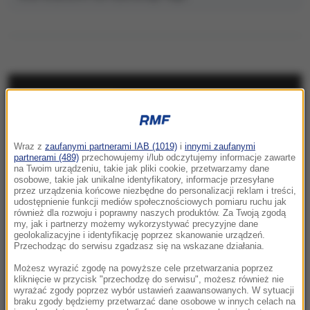
NAJNOWSZE
08:31
Wraz z
zaufanymi partnerami IAB (1019)
i
innymi zaufanymi
„Rosyjski Amazon” w ogniu. Uderzenie
partnerami (489)
przechowujemy i/lub odczytujemy informacje zawarte
sięgnęło za Ural
na Twoim urządzeniu, takie jak pliki cookie, przetwarzamy dane
osobowe, takie jak unikalne identyfikatory, informacje przesyłane
przez urządzenia końcowe niezbędne do personalizacji reklam i treści,
08:08
udostępnienie funkcji mediów społecznościowych pomiaru ruchu jak
Utrudnienia dla turystów pod Tatrami. Kolarze
również dla rozwoju i poprawny naszych produktów. Za Twoją zgodą
my, jak i partnerzy możemy wykorzystywać precyzyjne dane
opanują Podhale
geolokalizacyjne i identyfikację poprzez skanowanie urządzeń.
Przechodząc do serwisu zgadzasz się na wskazane działania.
08:05
Możesz wyrazić zgodę na powyższe cele przetwarzania poprzez
Potencjalnie niebezpieczna. Asteroida
kliknięcie w przycisk "przechodzę do serwisu", możesz również nie
przeleci w pobliżu Ziemi
wyrażać zgody poprzez wybór ustawień zaawansowanych. W sytuacji
braku zgody będziemy przetwarzać dane osobowe w innych celach na