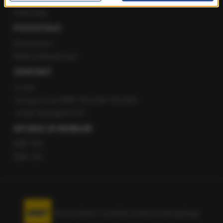
Patronaty
POZOSTAŁE
Newsroom
Radio internetowe
KONTAKT
O nas
Gorąca Linia RMF FM: 600 700 800
email: fakty@rmf.fm
APLIKACJE MOBILNE
RMF FM
RMF ON
Korzystanie z portalu oznacza akceptację