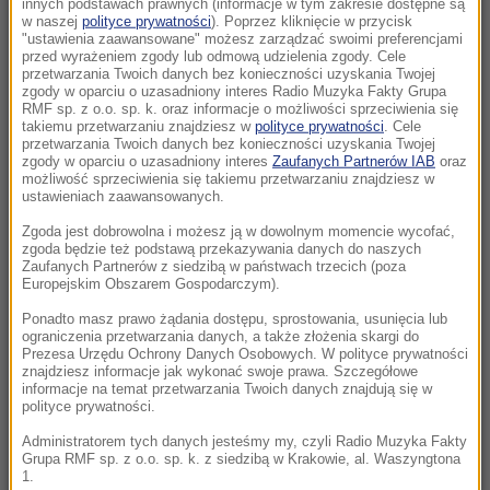
innych podstawach prawnych (informacje w tym zakresie dostępne są
08:02
w naszej
polityce prywatności
). Poprzez kliknięcie w przycisk
"ustawienia zaawansowane" możesz zarządzać swoimi preferencjami
„Nie wiem, czy PiS nie schowa się pod wodę”.
przed wyrażeniem zgody lub odmową udzielenia zgody. Cele
Mastalerek o wypchnięciu Morawieckiego
przetwarzania Twoich danych bez konieczności uzyskania Twojej
zgody w oparciu o uzasadniony interes Radio Muzyka Fakty Grupa
RMF sp. z o.o. sp. k. oraz informacje o możliwości sprzeciwienia się
08:00
takiemu przetwarzaniu znajdziesz w
polityce prywatności
. Cele
Uderzenie w zorganizowaną grupę
przetwarzania Twoich danych bez konieczności uzyskania Twojej
zgody w oparciu o uzasadniony interes
Zaufanych Partnerów IAB
oraz
przestępczą. Akcja służb w pięciu
możliwość sprzeciwienia się takiemu przetwarzaniu znajdziesz w
województwach
ustawieniach zaawansowanych.
Zgoda jest dobrowolna i możesz ją w dowolnym momencie wycofać,
07:37
zgoda będzie też podstawą przekazywania danych do naszych
Nagłe załamanie pogody i cztery łodzie
Zaufanych Partnerów z siedzibą w państwach trzecich (poza
Europejskim Obszarem Gospodarczym).
wywrócone. Ponad 30 osób w wodzie
Ponadto masz prawo żądania dostępu, sprostowania, usunięcia lub
ograniczenia przetwarzania danych, a także złożenia skargi do
07:30
Prezesa Urzędu Ochrony Danych Osobowych. W polityce prywatności
Trump stawia na lojalność. „Darczyńców na
znajdziesz informacje jak wykonać swoje prawa. Szczegółowe
sali operacyjnej jest więcej niż chirurgów”
informacje na temat przetwarzania Twoich danych znajdują się w
polityce prywatności.
07:30
Administratorem tych danych jesteśmy my, czyli Radio Muzyka Fakty
Grupa RMF sp. z o.o. sp. k. z siedzibą w Krakowie, al. Waszyngtona
„Odzyskanie fragmentu historii”. Wyjątkowy
1.
znicz znów zapłonął we Wrocławiu