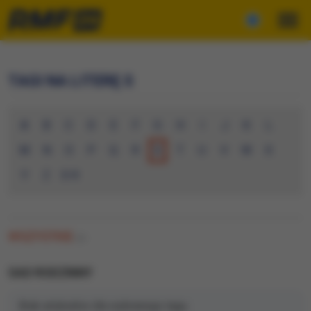
TAGI NA LITERĘ S
A
B
C
D
E
F
G
H
I
J
K
L
M
N
O
P
Q
R
S
T
U
V
W
X
Y
Z
0-9
WSZYSTKIE
(0)
SAD RODZINNY
Brak artykułów dla wybranego tagu.