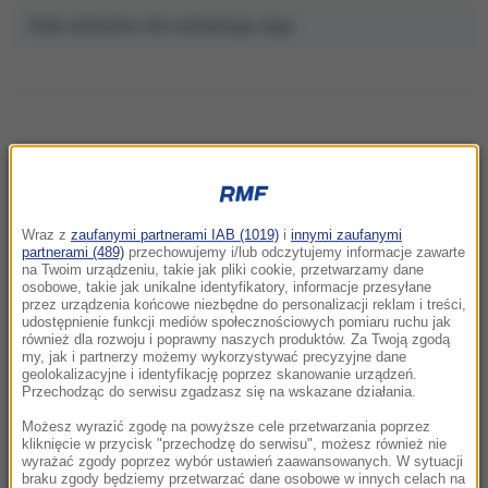
Brak artykułów dla wybranego tagu.
NAJNOWSZE
Wraz z
zaufanymi partnerami IAB (1019)
i
innymi zaufanymi
22:32
partnerami (489)
przechowujemy i/lub odczytujemy informacje zawarte
Hiszpania i Włochy na kursie kolizyjnym.
na Twoim urządzeniu, takie jak pliki cookie, przetwarzamy dane
osobowe, takie jak unikalne identyfikatory, informacje przesyłane
Spór o kontrole graniczne
przez urządzenia końcowe niezbędne do personalizacji reklam i treści,
udostępnienie funkcji mediów społecznościowych pomiaru ruchu jak
również dla rozwoju i poprawny naszych produktów. Za Twoją zgodą
21:41
my, jak i partnerzy możemy wykorzystywać precyzyjne dane
Alarm w Niemczech. Niezidentyfikowane
geolokalizacyjne i identyfikację poprzez skanowanie urządzeń.
drony przeleciały nad „stocznią Patriotów”
Przechodząc do serwisu zgadzasz się na wskazane działania.
Możesz wyrazić zgodę na powyższe cele przetwarzania poprzez
21:38
kliknięcie w przycisk "przechodzę do serwisu", możesz również nie
wyrażać zgody poprzez wybór ustawień zaawansowanych. W sytuacji
Pizza, słoneczna pogoda, Mateusz
braku zgody będziemy przetwarzać dane osobowe w innych celach na