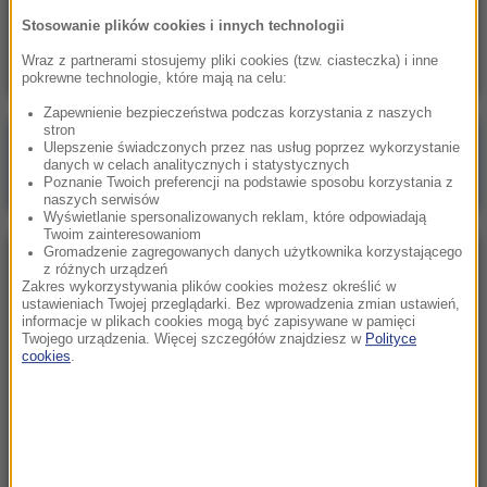
Skala nieprawidłowości na SOR-ach poraża.
Stosowanie plików cookies i innych technologii
Milionowe wypłaty, ponad stugodzinne dyżury
Wraz z partnerami stosujemy pliki cookies (tzw. ciasteczka) i inne
pokrewne technologie, które mają na celu:
Zapewnienie bezpieczeństwa podczas korzystania z naszych
stron
Poranna rozmowa w RMF FM
Ulepszenie świadczonych przez nas usług poprzez wykorzystanie
danych w celach analitycznych i statystycznych
Gościem Marcin Mastalerek
Poznanie Twoich preferencji na podstawie sposobu korzystania z
naszych serwisów
Wyświetlanie spersonalizowanych reklam, które odpowiadają
Twoim zainteresowaniom
Gromadzenie zagregowanych danych użytkownika korzystającego
NAJPOPULARNIEJSZE
z różnych urządzeń
Zakres wykorzystywania plików cookies możesz określić w
ustawieniach Twojej przeglądarki. Bez wprowadzenia zmian ustawień,
informacje w plikach cookies mogą być zapisywane w pamięci
Niedziela, 2 sierpnia 2026 (16:32)
Twojego urządzenia. Więcej szczegółów znajdziesz w
Polityce
Gdzie żyje się najlepiej? Oto raj dla emigrantów
cookies
.
Sobota, 1 sierpnia 2026 (15:39)
Sumy opanowały jezioro Garda. Włosi przygotowali
100 tys. euro dla tych, którzy je złowią