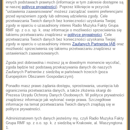
Morawiecki. Były premier spotkał się z
innych podstawach prawnych (informacje w tym zakresie dostępne są
w naszej
polityce prywatności
). Poprzez kliknięcie w przycisk
mieszkańcami Jagodna
"ustawienia zaawansowane" możesz zarządzać swoimi preferencjami
przed wyrażeniem zgody lub odmową udzielenia zgody. Cele
21:11
przetwarzania Twoich danych bez konieczności uzyskania Twojej
zgody w oparciu o uzasadniony interes Radio Muzyka Fakty Grupa
Senat USA przyjął ustawę o „piekielnych”
RMF sp. z o.o. sp. k. oraz informacje o możliwości sprzeciwienia się
sankcjach Grahama na Rosję i Iran
takiemu przetwarzaniu znajdziesz w
polityce prywatności
. Cele
przetwarzania Twoich danych bez konieczności uzyskania Twojej
zgody w oparciu o uzasadniony interes
Zaufanych Partnerów IAB
oraz
21:05
możliwość sprzeciwienia się takiemu przetwarzaniu znajdziesz w
Atak na nastolatka w Kamiennej Górze. Nowe
ustawieniach zaawansowanych.
informacje
Zgoda jest dobrowolna i możesz ją w dowolnym momencie wycofać,
zgoda będzie też podstawą przekazywania danych do naszych
Zaufanych Partnerów z siedzibą w państwach trzecich (poza
20:53
Europejskim Obszarem Gospodarczym).
Chciał dotrzeć do Ceuty na paralotni. Wpadł
do morza
Ponadto masz prawo żądania dostępu, sprostowania, usunięcia lub
ograniczenia przetwarzania danych, a także złożenia skargi do
Prezesa Urzędu Ochrony Danych Osobowych. W polityce prywatności
20:50
znajdziesz informacje jak wykonać swoje prawa. Szczegółowe
informacje na temat przetwarzania Twoich danych znajdują się w
Wyścig o Kraków nabiera tempa. Oto wyniki
polityce prywatności.
nowego sondażu
Administratorem tych danych jesteśmy my, czyli Radio Muzyka Fakty
Grupa RMF sp. z o.o. sp. k. z siedzibą w Krakowie, al. Waszyngtona
20:37
1.