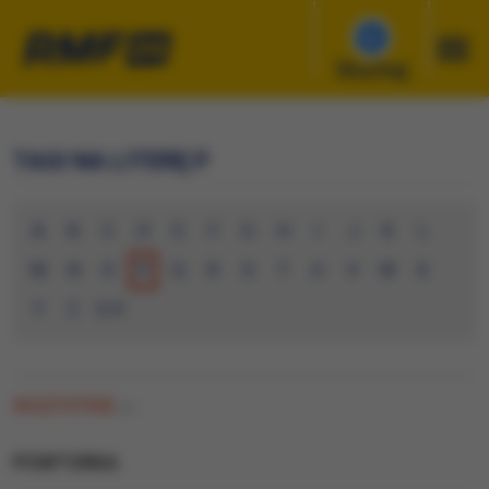
Słuchaj
TAGI NA LITERĘ P
A
B
C
D
E
F
G
H
I
J
K
L
M
N
O
P
Q
R
S
T
U
V
W
X
Y
Z
0-9
WSZYSTKIE
(0)
POWTORKA