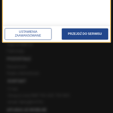
Instagram
YouTube
Kanały RSS
POLECANE
USTAWIENIA
PRZEJDŹ DO SERWISU
ZAAWANSOWANE
Gorąca Linia RMF FM
Staż w RMF24
Patronaty
POZOSTAŁE
Newsroom
Radio internetowe
KONTAKT
O nas
Gorąca Linia RMF FM: 600 700 800
email: fakty@rmf.fm
APLIKACJE MOBILNE