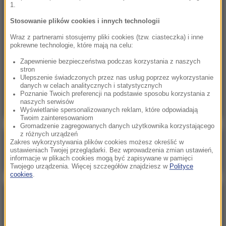
1.
18:26
„Potrzebujemy skoku rozwojowego”.
Stosowanie plików cookies i innych technologii
Drewnicki z PiS zaczął zbierać podpisy
Wraz z partnerami stosujemy pliki cookies (tzw. ciasteczka) i inne
Krakowian
pokrewne technologie, które mają na celu:
Zapewnienie bezpieczeństwa podczas korzystania z naszych
18:11
stron
Blisko sto osób ewakuowano z hotelu w
Ulepszenie świadczonych przez nas usług poprzez wykorzystanie
danych w celach analitycznych i statystycznych
Olsztynie. Zawaliła się ściana budynku
Poznanie Twoich preferencji na podstawie sposobu korzystania z
naszych serwisów
Wyświetlanie spersonalizowanych reklam, które odpowiadają
Twoim zainteresowaniom
Gromadzenie zagregowanych danych użytkownika korzystającego
z różnych urządzeń
Poranna rozmowa w RMF FM
Zakres wykorzystywania plików cookies możesz określić w
ustawieniach Twojej przeglądarki. Bez wprowadzenia zmian ustawień,
Gościem Marcin Mastalerek
informacje w plikach cookies mogą być zapisywane w pamięci
Twojego urządzenia. Więcej szczegółów znajdziesz w
Polityce
cookies
.
NAJPOPULARNIEJSZE
Niedziela, 2 sierpnia 2026 (16:32)