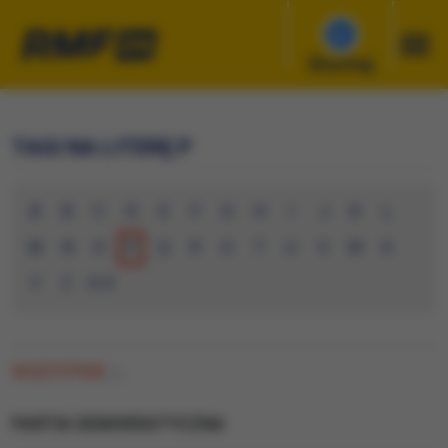
Słuchaj
TAGI NA LITERĘ P
A
B
C
D
E
F
G
H
I
J
K
L
M
N
O
P
Q
R
S
T
U
V
W
X
Y
Z
0-9
WSZYSTKIE
(1)
PARTIA DEMOKRATYCZNA