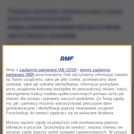
SKANDAL U DEMOKRATÓW. KANDYDAT REZYGNUJE, POWAŻNE
ZARZUTY ZNISZCZYŁY JEGO KARIERĘ
CZWARTEK, 9 LIPCA (08:15)
PARTIA DEMOKRATYCZNA
Wraz z
zaufanymi partnerami IAB (1019)
i
innymi zaufanymi
partnerami (489)
przechowujemy i/lub odczytujemy informacje zawarte
na Twoim urządzeniu, takie jak pliki cookie, przetwarzamy dane
osobowe, takie jak unikalne identyfikatory, informacje przesyłane
przez urządzenia końcowe niezbędne do personalizacji reklam i treści,
udostępnienie funkcji mediów społecznościowych pomiaru ruchu jak
NAJNOWSZE
również dla rozwoju i poprawny naszych produktów. Za Twoją zgodą
my, jak i partnerzy możemy wykorzystywać precyzyjne dane
geolokalizacyjne i identyfikację poprzez skanowanie urządzeń.
21:14
Przechodząc do serwisu zgadzasz się na wskazane działania.
Świątek odwróciła losy meczu! Polka zagra
Możesz wyrazić zgodę na powyższe cele przetwarzania poprzez
o półfinał w Toronto
kliknięcie w przycisk "przechodzę do serwisu", możesz również nie
wyrażać zgody poprzez wybór ustawień zaawansowanych. W sytuacji