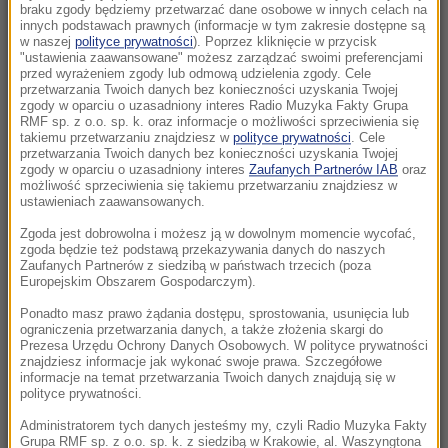
braku zgody będziemy przetwarzać dane osobowe w innych celach na
21:02
innych podstawach prawnych (informacje w tym zakresie dostępne są
„Mobilizacja bez faktycznego jej ogłoszenia”
w naszej
polityce prywatności
). Poprzez kliknięcie w przycisk
Zełenski o Putinie i pociskach do Patriotów
"ustawienia zaawansowane" możesz zarządzać swoimi preferencjami
przed wyrażeniem zgody lub odmową udzielenia zgody. Cele
przetwarzania Twoich danych bez konieczności uzyskania Twojej
20:22
zgody w oparciu o uzasadniony interes Radio Muzyka Fakty Grupa
RMF sp. z o.o. sp. k. oraz informacje o możliwości sprzeciwienia się
Ukraina wydała zgodę na kolejne ekshumacje i
takiemu przetwarzaniu znajdziesz w
polityce prywatności
. Cele
poszukiwania polskich ofiar
przetwarzania Twoich danych bez konieczności uzyskania Twojej
zgody w oparciu o uzasadniony interes
Zaufanych Partnerów IAB
oraz
możliwość sprzeciwienia się takiemu przetwarzaniu znajdziesz w
20:07
ustawieniach zaawansowanych.
„Nie jest dobrze”. Hunter Biden o stanie
Zgoda jest dobrowolna i możesz ją w dowolnym momencie wycofać,
zdrowotnym ojca
zgoda będzie też podstawą przekazywania danych do naszych
Zaufanych Partnerów z siedzibą w państwach trzecich (poza
Europejskim Obszarem Gospodarczym).
19:55
Polacy kontra Ukraińcy. Statystyki dotyczące
Ponadto masz prawo żądania dostępu, sprostowania, usunięcia lub
pracy a polityczna narracja
ograniczenia przetwarzania danych, a także złożenia skargi do
Prezesa Urzędu Ochrony Danych Osobowych. W polityce prywatności
znajdziesz informacje jak wykonać swoje prawa. Szczegółowe
19:10
informacje na temat przetwarzania Twoich danych znajdują się w
Opublikowano ranking europejskich służb
polityce prywatności.
wywiadowczych. Polska w top 10
Administratorem tych danych jesteśmy my, czyli Radio Muzyka Fakty
Grupa RMF sp. z o.o. sp. k. z siedzibą w Krakowie, al. Waszyngtona