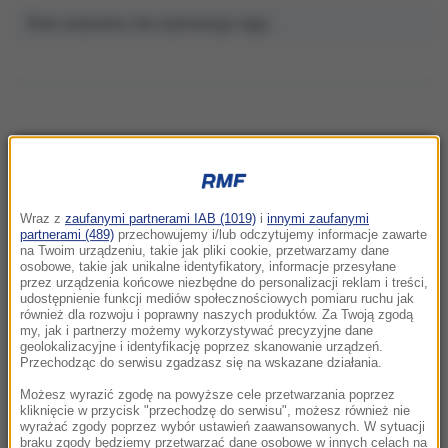
Brak artykułów dla wybranego tagu.
NAJNOWSZE
Wraz z
zaufanymi partnerami IAB (1019)
i
innymi zaufanymi
10:32
partnerami (489)
przechowujemy i/lub odczytujemy informacje zawarte
Dni Konia Arabskiego w Janowie Podlaskim:
na Twoim urządzeniu, takie jak pliki cookie, przetwarzamy dane
osobowe, takie jak unikalne identyfikatory, informacje przesyłane
Dziś aukcja Pride of Poland
przez urządzenia końcowe niezbędne do personalizacji reklam i treści,
udostępnienie funkcji mediów społecznościowych pomiaru ruchu jak
09:50
również dla rozwoju i poprawny naszych produktów. Za Twoją zgodą
my, jak i partnerzy możemy wykorzystywać precyzyjne dane
Setki psów uratowanych z pseudohodowli.
geolokalizacyjne i identyfikację poprzez skanowanie urządzeń.
Właściciel „fabryki szczeniąt” aresztowany
Przechodząc do serwisu zgadzasz się na wskazane działania.
Możesz wyrazić zgodę na powyższe cele przetwarzania poprzez
09:18
kliknięcie w przycisk "przechodzę do serwisu", możesz również nie
Płatne parkowanie w kolejnych częściach
wyrażać zgody poprzez wybór ustawień zaawansowanych. W sytuacji
braku zgody będziemy przetwarzać dane osobowe w innych celach na