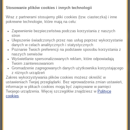
Europa ogrzewa się najszybciej na świecie.
Stosowanie plików cookies i innych technologii
Ekspert: „Zmiana klimatu zmieniła nasze
standardy”
Wraz z partnerami stosujemy pliki cookies (tzw. ciasteczka) i inne
pokrewne technologie, które mają na celu:
Zapewnienie bezpieczeństwa podczas korzystania z naszych
stron
Ulepszenie świadczonych przez nas usług poprzez wykorzystanie
danych w celach analitycznych i statystycznych
Poranna rozmowa w RMF FM
Poznanie Twoich preferencji na podstawie sposobu korzystania z
naszych serwisów
Gościem Marcin Mastalerek
Wyświetlanie spersonalizowanych reklam, które odpowiadają
Twoim zainteresowaniom
Gromadzenie zagregowanych danych użytkownika korzystającego
z różnych urządzeń
Zakres wykorzystywania plików cookies możesz określić w
NAJPOPULARNIEJSZE
ustawieniach Twojej przeglądarki. Bez wprowadzenia zmian ustawień,
informacje w plikach cookies mogą być zapisywane w pamięci
Twojego urządzenia. Więcej szczegółów znajdziesz w
Polityce
Sobota, 8 sierpnia 2026 (11:47)
cookies
.
Czekaliśmy na to aż 27 lat. 12 sierpnia 2026 roku
przejdzie do historii
Niedziela, 2 sierpnia 2026 (16:32)