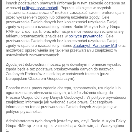
miasta. Kraków powiększa strefę
innych podstawach prawnych (informacje w tym zakresie dostępne są
w naszej
polityce prywatności
). Poprzez kliknięcie w przycisk
"ustawienia zaawansowane" możesz zarządzać swoimi preferencjami
09:02
przed wyrażeniem zgody lub odmową udzielenia zgody. Cele
„Musiałem odsuwać koralowce, by wejść do
przetwarzania Twoich danych bez konieczności uzyskania Twojej
zgody w oparciu o uzasadniony interes Radio Muzyka Fakty Grupa
wody”. Dziś to miejsce umiera
RMF sp. z o.o. sp. k. oraz informacje o możliwości sprzeciwienia się
takiemu przetwarzaniu znajdziesz w
polityce prywatności
. Cele
08:57
przetwarzania Twoich danych bez konieczności uzyskania Twojej
zgody w oparciu o uzasadniony interes
Zaufanych Partnerów IAB
oraz
Znaleźli kluczyki, gdy rodzice spali. 6-latek
możliwość sprzeciwienia się takiemu przetwarzaniu znajdziesz w
wsiadł do auta i potrącił byłą miss
ustawieniach zaawansowanych.
Zgoda jest dobrowolna i możesz ją w dowolnym momencie wycofać,
08:53
zgoda będzie też podstawą przekazywania danych do naszych
Rosyjskie rakiety uderzyły w Charków i
Zaufanych Partnerów z siedzibą w państwach trzecich (poza
Europejskim Obszarem Gospodarczym).
Odessę. Są ofiary i wielu rannych
Ponadto masz prawo żądania dostępu, sprostowania, usunięcia lub
ograniczenia przetwarzania danych, a także złożenia skargi do
08:28
Prezesa Urzędu Ochrony Danych Osobowych. W polityce prywatności
Iran stawia warunki. Cieśnina Ormuz
znajdziesz informacje jak wykonać swoje prawa. Szczegółowe
zamknięta dopóki USA „nie skorygują swojego
informacje na temat przetwarzania Twoich danych znajdują się w
polityce prywatności.
postępowania”
Administratorem tych danych jesteśmy my, czyli Radio Muzyka Fakty
Grupa RMF sp. z o.o. sp. k. z siedzibą w Krakowie, al. Waszyngtona
07:58
1.