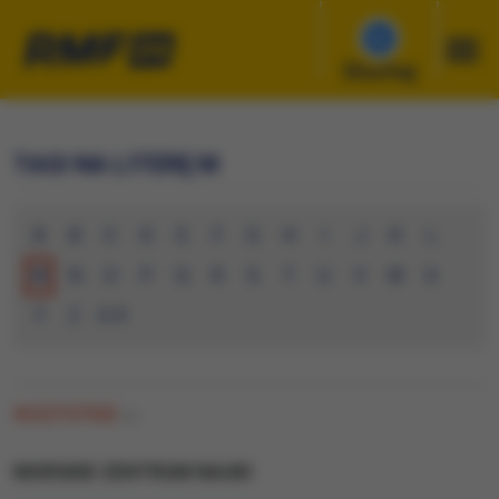
Słuchaj
TAGI NA LITERĘ M
A
B
C
D
E
F
G
H
I
J
K
L
M
N
O
P
Q
R
S
T
U
V
W
X
Y
Z
0-9
WSZYSTKIE
(0)
MORSKIE CENTRUM NAUKI