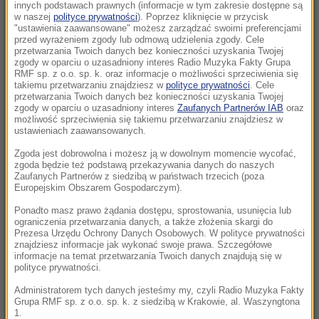
gotowa, zobaczymy Abramsy, Rosomaki czy
innych podstawach prawnych (informacje w tym zakresie dostępne są
w naszej
polityce prywatności
). Poprzez kliknięcie w przycisk
F-35
"ustawienia zaawansowane" możesz zarządzać swoimi preferencjami
przed wyrażeniem zgody lub odmową udzielenia zgody. Cele
17:16
przetwarzania Twoich danych bez konieczności uzyskania Twojej
zgody w oparciu o uzasadniony interes Radio Muzyka Fakty Grupa
Ma 1100 lat i 5 metrów w obwodzie. Oto
RMF sp. z o.o. sp. k. oraz informacje o możliwości sprzeciwienia się
najstarsze drzewo w Niemczech
takiemu przetwarzaniu znajdziesz w
polityce prywatności
. Cele
przetwarzania Twoich danych bez konieczności uzyskania Twojej
zgody w oparciu o uzasadniony interes
Zaufanych Partnerów IAB
oraz
17:16
możliwość sprzeciwienia się takiemu przetwarzaniu znajdziesz w
Prezydent zapowiada w Skawinie. „Pilnowanie
ustawieniach zaawansowanych.
żyrandoli jest nie dla mnie”
Zgoda jest dobrowolna i możesz ją w dowolnym momencie wycofać,
zgoda będzie też podstawą przekazywania danych do naszych
Zaufanych Partnerów z siedzibą w państwach trzecich (poza
17:03
Europejskim Obszarem Gospodarczym).
Najlepszy park narodowy w Europie znajduje
się blisko Polski. Jest ogromny i piękny
Ponadto masz prawo żądania dostępu, sprostowania, usunięcia lub
ograniczenia przetwarzania danych, a także złożenia skargi do
Prezesa Urzędu Ochrony Danych Osobowych. W polityce prywatności
16:57
znajdziesz informacje jak wykonać swoje prawa. Szczegółowe
informacje na temat przetwarzania Twoich danych znajdują się w
Komary tną Cię niemiłosiernie? Naukowcy w
polityce prywatności.
końcu odkryli powód
Administratorem tych danych jesteśmy my, czyli Radio Muzyka Fakty
Grupa RMF sp. z o.o. sp. k. z siedzibą w Krakowie, al. Waszyngtona
16:42
1.