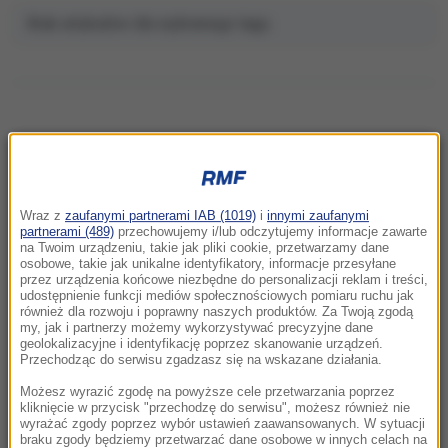
Brak artykułów dla wybranego tagu.
NAJNOWSZE
Wraz z
zaufanymi partnerami IAB (1019)
i
innymi zaufanymi
17:41
partnerami (489)
przechowujemy i/lub odczytujemy informacje zawarte
Chcesz zamknąć kota w domu? Wyniki
na Twoim urządzeniu, takie jak pliki cookie, przetwarzamy dane
osobowe, takie jak unikalne identyfikatory, informacje przesyłane
badań mocno cię zaskoczą
przez urządzenia końcowe niezbędne do personalizacji reklam i treści,
udostępnienie funkcji mediów społecznościowych pomiaru ruchu jak
również dla rozwoju i poprawny naszych produktów. Za Twoją zgodą
17:28
my, jak i partnerzy możemy wykorzystywać precyzyjne dane
Zmiana czasu na zimowy 2026. Kiedy
geolokalizacyjne i identyfikację poprzez skanowanie urządzeń.
przestawiamy zegarki i co warto wiedzieć?
Przechodząc do serwisu zgadzasz się na wskazane działania.
Możesz wyrazić zgodę na powyższe cele przetwarzania poprzez
17:22
kliknięcie w przycisk "przechodzę do serwisu", możesz również nie
wyrażać zgody poprzez wybór ustawień zaawansowanych. W sytuacji
Największa defilada w historii Polski. Armia
braku zgody będziemy przetwarzać dane osobowe w innych celach na