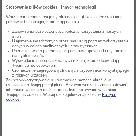
Marco Brenner zwycięzcą wyścigu Tour de
Stosowanie plików cookies i innych technologii
Pologne
Wraz z partnerami stosujemy pliki cookies (tzw. ciasteczka) i inne
pokrewne technologie, które mają na celu:
Zapewnienie bezpieczeństwa podczas korzystania z naszych
stron
Poranna rozmowa w RMF FM
Ulepszenie świadczonych przez nas usług poprzez wykorzystanie
danych w celach analitycznych i statystycznych
Gościem Katarzyna Pełczyńska-Nałęcz
Poznanie Twoich preferencji na podstawie sposobu korzystania z
naszych serwisów
Wyświetlanie spersonalizowanych reklam, które odpowiadają
Twoim zainteresowaniom
Gromadzenie zagregowanych danych użytkownika korzystającego
NAJPOPULARNIEJSZE
z różnych urządzeń
Zakres wykorzystywania plików cookies możesz określić w
ustawieniach Twojej przeglądarki. Bez wprowadzenia zmian ustawień,
informacje w plikach cookies mogą być zapisywane w pamięci
Sobota, 8 sierpnia 2026 (11:47)
Twojego urządzenia. Więcej szczegółów znajdziesz w
Polityce
Czekaliśmy na to aż 27 lat. 12 sierpnia 2026 roku
cookies
.
przejdzie do historii
Niedziela, 2 sierpnia 2026 (16:32)
Gdzie żyje się najlepiej? Oto raj dla emigrantów