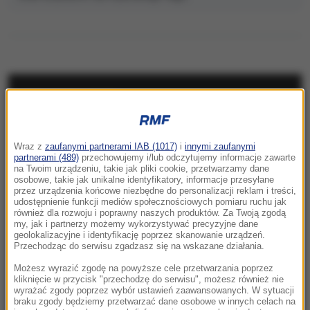
NAJNOWSZE
12:43
Wraz z
zaufanymi partnerami IAB (1017)
i
innymi zaufanymi
Policjant odebrał poród na stacji paliw.
partnerami (489)
przechowujemy i/lub odczytujemy informacje zawarte
Niezwykła akcja w Kujawsko-Pomorskiem
na Twoim urządzeniu, takie jak pliki cookie, przetwarzamy dane
osobowe, takie jak unikalne identyfikatory, informacje przesyłane
przez urządzenia końcowe niezbędne do personalizacji reklam i treści,
12:33
udostępnienie funkcji mediów społecznościowych pomiaru ruchu jak
Darwin miał rację. Po 150 latach udowodniła
również dla rozwoju i poprawny naszych produktów. Za Twoją zgodą
my, jak i partnerzy możemy wykorzystywać precyzyjne dane
to ta roślina
geolokalizacyjne i identyfikację poprzez skanowanie urządzeń.
Przechodząc do serwisu zgadzasz się na wskazane działania.
12:30
Możesz wyrazić zgodę na powyższe cele przetwarzania poprzez
„Zmagałem się ze smutkiem i depresją”. Autor
kliknięcie w przycisk "przechodzę do serwisu", możesz również nie
„Gry o tron” w szczerym wyznaniu
wyrażać zgody poprzez wybór ustawień zaawansowanych. W sytuacji
braku zgody będziemy przetwarzać dane osobowe w innych celach na