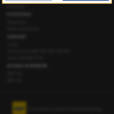
Patronaty
POZOSTAŁE
Newsroom
Radio internetowe
KONTAKT
O nas
Gorąca Linia RMF FM: 600 700 800
email: fakty@rmf.fm
APLIKACJE MOBILNE
RMF FM
RMF ON
Korzystanie z portalu oznacza akceptację