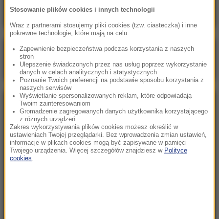
Stosowanie plików cookies i innych technologii
Wraz z partnerami stosujemy pliki cookies (tzw. ciasteczka) i inne
pokrewne technologie, które mają na celu:
Zapewnienie bezpieczeństwa podczas korzystania z naszych
Poranna rozmowa w RMF FM
stron
Ulepszenie świadczonych przez nas usług poprzez wykorzystanie
Gościem Zbigniew Bogucki
danych w celach analitycznych i statystycznych
Poznanie Twoich preferencji na podstawie sposobu korzystania z
naszych serwisów
Wyświetlanie spersonalizowanych reklam, które odpowiadają
Twoim zainteresowaniom
NAJPOPULARNIEJSZE
Gromadzenie zagregowanych danych użytkownika korzystającego
z różnych urządzeń
Zakres wykorzystywania plików cookies możesz określić w
Niedziela, 2 sierpnia 2026 (16:32)
ustawieniach Twojej przeglądarki. Bez wprowadzenia zmian ustawień,
informacje w plikach cookies mogą być zapisywane w pamięci
Gdzie żyje się najlepiej? Oto raj dla emigrantów
Twojego urządzenia. Więcej szczegółów znajdziesz w
Polityce
cookies
.
Sobota, 1 sierpnia 2026 (15:39)
Sumy opanowały jezioro Garda. Włosi przygotowali
100 tys. euro dla tych, którzy je złowią