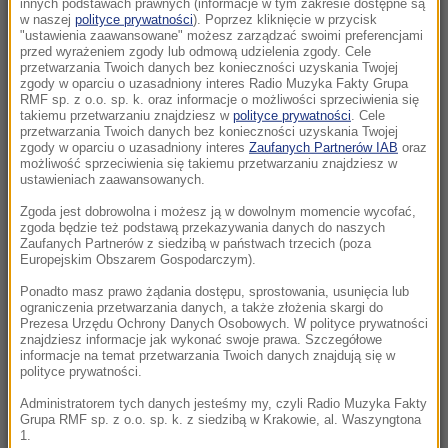
innych podstawach prawnych (informacje w tym zakresie dostępne są
12:18
w naszej
polityce prywatności
). Poprzez kliknięcie w przycisk
"ustawienia zaawansowane" możesz zarządzać swoimi preferencjami
Ostatni lot brytyjskich lotników. Świnoujski las
przed wyrażeniem zgody lub odmową udzielenia zgody. Cele
odkrywa tajemnicę sprzed lat
przetwarzania Twoich danych bez konieczności uzyskania Twojej
zgody w oparciu o uzasadniony interes Radio Muzyka Fakty Grupa
RMF sp. z o.o. sp. k. oraz informacje o możliwości sprzeciwienia się
11:57
takiemu przetwarzaniu znajdziesz w
polityce prywatności
. Cele
Historyczny rekord upałów pod Tatrami. Kiedy
przetwarzania Twoich danych bez konieczności uzyskania Twojej
zgody w oparciu o uzasadniony interes
Zaufanych Partnerów IAB
oraz
się ochłodzi?
możliwość sprzeciwienia się takiemu przetwarzaniu znajdziesz w
ustawieniach zaawansowanych.
11:54
Zgoda jest dobrowolna i możesz ją w dowolnym momencie wycofać,
Polak zmarł po interwencji policji. Jest wiele
zgoda będzie też podstawą przekazywania danych do naszych
pytań i śledztwo prokuratury
Zaufanych Partnerów z siedzibą w państwach trzecich (poza
Europejskim Obszarem Gospodarczym).
11:49
Ponadto masz prawo żądania dostępu, sprostowania, usunięcia lub
Rekordowa rekrutacja w szkołach i na
ograniczenia przetwarzania danych, a także złożenia skargi do
Prezesa Urzędu Ochrony Danych Osobowych. W polityce prywatności
uczelniach. Nawet 96 kandydatów na jedno
znajdziesz informacje jak wykonać swoje prawa. Szczegółowe
miejsce
informacje na temat przetwarzania Twoich danych znajdują się w
polityce prywatności.
11:48
Administratorem tych danych jesteśmy my, czyli Radio Muzyka Fakty
Grupa RMF sp. z o.o. sp. k. z siedzibą w Krakowie, al. Waszyngtona
Leszczyna ma przeprosić posła PiS. Poszło o
1.
„parasol ochronny”