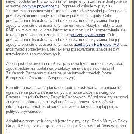
rezerwat
innych podstawach prawnych (informacje w tym zakresie dostępne są
w naszej
polityce prywatności
). Poprzez kliknięcie w przycisk
"ustawienia zaawansowane" możesz zarządzać swoimi preferencjami
11:06
przed wyrażeniem zgody lub odmową udzielenia zgody. Cele
Anastazja Kuś mistrzynią świata. Historyczne
przetwarzania Twoich danych bez konieczności uzyskania Twojej
zgody w oparciu o uzasadniony interes Radio Muzyka Fakty Grupa
złoto dla Polski
RMF sp. z o.o. sp. k. oraz informacje o możliwości sprzeciwienia się
takiemu przetwarzaniu znajdziesz w
polityce prywatności
. Cele
przetwarzania Twoich danych bez konieczności uzyskania Twojej
10:54
zgody w oparciu o uzasadniony interes
Zaufanych Partnerów IAB
oraz
Rolnik z Ostropy zaorał nowy asfalt. Policja
możliwość sprzeciwienia się takiemu przetwarzaniu znajdziesz w
ustawieniach zaawansowanych.
zatrzymała mężczyznę
Zgoda jest dobrowolna i możesz ją w dowolnym momencie wycofać,
10:26
zgoda będzie też podstawą przekazywania danych do naszych
Zaufanych Partnerów z siedzibą w państwach trzecich (poza
To nie był głupi żart. Przebrany za klauna 15-
Europejskim Obszarem Gospodarczym).
latek podejrzewany o zabójstwo
Ponadto masz prawo żądania dostępu, sprostowania, usunięcia lub
ograniczenia przetwarzania danych, a także złożenia skargi do
10:00
Prezesa Urzędu Ochrony Danych Osobowych. W polityce prywatności
Nie tylko dla rodzin! Odkryj, w czym może
znajdziesz informacje jak wykonać swoje prawa. Szczegółowe
informacje na temat przetwarzania Twoich danych znajdują się w
pomóc terapia systemowa
polityce prywatności.
Administratorem tych danych jesteśmy my, czyli Radio Muzyka Fakty
09:51
Grupa RMF sp. z o.o. sp. k. z siedzibą w Krakowie, al. Waszyngtona
Groźny wypadek w Pułankowicach. Zderzenie
1.