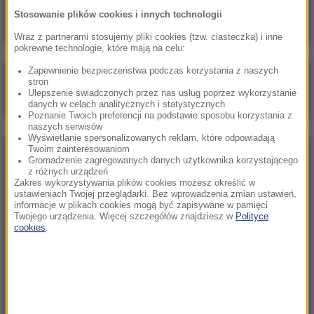
busa z osobówką, wielu rannych
Stosowanie plików cookies i innych technologii
Wraz z partnerami stosujemy pliki cookies (tzw. ciasteczka) i inne
pokrewne technologie, które mają na celu:
Zapewnienie bezpieczeństwa podczas korzystania z naszych
Poranna rozmowa w RMF FM
stron
Ulepszenie świadczonych przez nas usług poprzez wykorzystanie
Gościem Marcin Mastalerek
danych w celach analitycznych i statystycznych
Poznanie Twoich preferencji na podstawie sposobu korzystania z
naszych serwisów
Wyświetlanie spersonalizowanych reklam, które odpowiadają
Twoim zainteresowaniom
NAJPOPULARNIEJSZE
Gromadzenie zagregowanych danych użytkownika korzystającego
z różnych urządzeń
Zakres wykorzystywania plików cookies możesz określić w
Sobota, 1 sierpnia 2026 (15:39)
ustawieniach Twojej przeglądarki. Bez wprowadzenia zmian ustawień,
informacje w plikach cookies mogą być zapisywane w pamięci
Sumy opanowały jezioro Garda. Włosi przygotowali
Twojego urządzenia. Więcej szczegółów znajdziesz w
Polityce
100 tys. euro dla tych, którzy je złowią
cookies
.
Niedziela, 2 sierpnia 2026 (16:32)
Gdzie żyje się najlepiej? Oto raj dla emigrantów