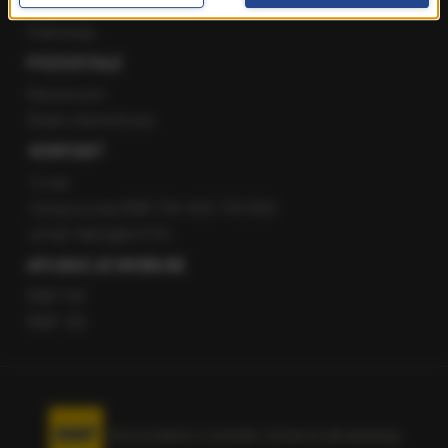
Staż w RMF24
Patronaty
POZOSTAŁE
Newsroom
Radio internetowe
KONTAKT
O nas
Gorąca Linia RMF FM: 600 700 800
email: fakty@rmf.fm
APLIKACJE MOBILNE
RMF FM
RMF ON
Korzystanie z portalu oznacza akceptację