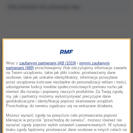
Brak artykułów dla wybranego tagu.
NAJNOWSZE
Wraz z
zaufanymi partnerami IAB (1019)
i
innymi zaufanymi
12:15
partnerami (489)
przechowujemy i/lub odczytujemy informacje zawarte
na Twoim urządzeniu, takie jak pliki cookie, przetwarzamy dane
Ktoś potrącił kobietę i uciekł. Policja szuka
osobowe, takie jak unikalne identyfikatory, informacje przesyłane
świadków śmiertelnego wypadku
przez urządzenia końcowe niezbędne do personalizacji reklam i treści,
udostępnienie funkcji mediów społecznościowych pomiaru ruchu jak
również dla rozwoju i poprawny naszych produktów. Za Twoją zgodą
11:57
my, jak i partnerzy możemy wykorzystywać precyzyjne dane
Pożar samochodu z namiotem na kempingu w
geolokalizacyjne i identyfikację poprzez skanowanie urządzeń.
Przechodząc do serwisu zgadzasz się na wskazane działania.
Parku Śląskim
Możesz wyrazić zgodę na powyższe cele przetwarzania poprzez
11:41
kliknięcie w przycisk "przechodzę do serwisu", możesz również nie
wyrażać zgody poprzez wybór ustawień zaawansowanych. W sytuacji
Pożary szaleją na Bałkanach. Ogień trawi
braku zgody będziemy przetwarzać dane osobowe w innych celach na