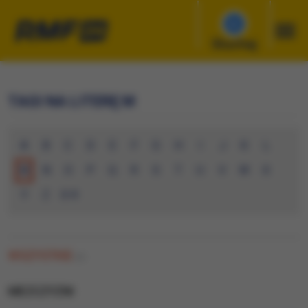
Słuchaj
TAGI NA LITERĘ M
A
B
C
D
E
F
G
H
I
J
K
L
M
N
O
P
Q
R
S
T
U
V
W
X
Y
Z
0-9
WSZYSTKIE
(0)
MEZCZYZNI