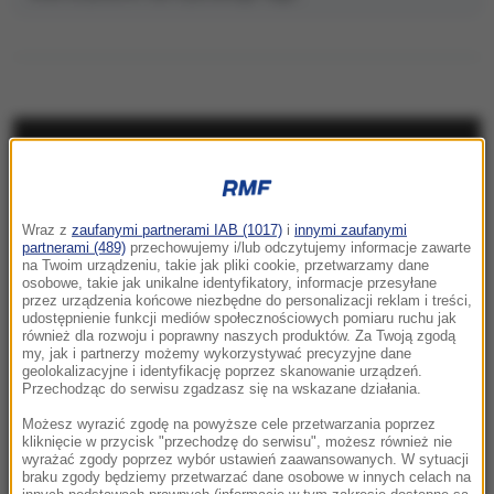
NAJNOWSZE
10:24
Wraz z
zaufanymi partnerami IAB (1017)
i
innymi zaufanymi
Kościół obchodzi dziś ważne święto. Czy
partnerami (489)
przechowujemy i/lub odczytujemy informacje zawarte
trzeba iść na mszę?
na Twoim urządzeniu, takie jak pliki cookie, przetwarzamy dane
osobowe, takie jak unikalne identyfikatory, informacje przesyłane
przez urządzenia końcowe niezbędne do personalizacji reklam i treści,
10:15
udostępnienie funkcji mediów społecznościowych pomiaru ruchu jak
Kolorowy ptak w szarej klatce PRL-u. Legenda
również dla rozwoju i poprawny naszych produktów. Za Twoją zgodą
my, jak i partnerzy możemy wykorzystywać precyzyjne dane
i prawda o Kalinie Jędrusik
geolokalizacyjne i identyfikację poprzez skanowanie urządzeń.
Przechodząc do serwisu zgadzasz się na wskazane działania.
10:14
Możesz wyrazić zgodę na powyższe cele przetwarzania poprzez
Niebezpieczne zachowanie kierowcy
kliknięcie w przycisk "przechodzę do serwisu", możesz również nie
wyrażać zgody poprzez wybór ustawień zaawansowanych. W sytuacji
miejskiego autobusu. „Zignorował przepisy”
braku zgody będziemy przetwarzać dane osobowe w innych celach na