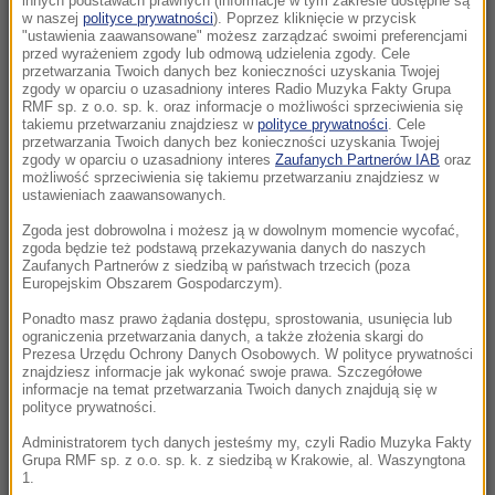
innych podstawach prawnych (informacje w tym zakresie dostępne są
10:10
w naszej
polityce prywatności
). Poprzez kliknięcie w przycisk
"ustawienia zaawansowane" możesz zarządzać swoimi preferencjami
Z jeziora wyłowiono ciało. To mąż włoskiej
przed wyrażeniem zgody lub odmową udzielenia zgody. Cele
minister
przetwarzania Twoich danych bez konieczności uzyskania Twojej
zgody w oparciu o uzasadniony interes Radio Muzyka Fakty Grupa
RMF sp. z o.o. sp. k. oraz informacje o możliwości sprzeciwienia się
10:05
takiemu przetwarzaniu znajdziesz w
polityce prywatności
. Cele
To najmłodszy profesor w historii. Wykłada
przetwarzania Twoich danych bez konieczności uzyskania Twojej
zgody w oparciu o uzasadniony interes
Zaufanych Partnerów IAB
oraz
inżynierię i studiuje prawo
możliwość sprzeciwienia się takiemu przetwarzaniu znajdziesz w
ustawieniach zaawansowanych.
09:45
Zgoda jest dobrowolna i możesz ją w dowolnym momencie wycofać,
7 miliardów mniej w budżecie. Weta
zgoda będzie też podstawą przekazywania danych do naszych
Nawrockiego kosztowały Polskę fortunę
Zaufanych Partnerów z siedzibą w państwach trzecich (poza
Europejskim Obszarem Gospodarczym).
09:41
Ponadto masz prawo żądania dostępu, sprostowania, usunięcia lub
ograniczenia przetwarzania danych, a także złożenia skargi do
Pożar centrum handlowego. Nocna akcja
Prezesa Urzędu Ochrony Danych Osobowych. W polityce prywatności
strażaków w Bydgoszczy
znajdziesz informacje jak wykonać swoje prawa. Szczegółowe
informacje na temat przetwarzania Twoich danych znajdują się w
polityce prywatności.
09:34
Dramatyczna akcja ratunkowa w Tatrach.
Administratorem tych danych jesteśmy my, czyli Radio Muzyka Fakty
Grupa RMF sp. z o.o. sp. k. z siedzibą w Krakowie, al. Waszyngtona
Polak spadł podczas wspinaczki
1.