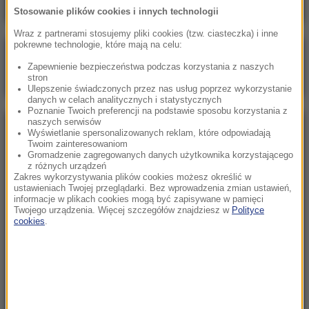
Stosowanie plików cookies i innych technologii
Wraz z partnerami stosujemy pliki cookies (tzw. ciasteczka) i inne
pokrewne technologie, które mają na celu:
Poranna rozmowa w RMF FM
Zapewnienie bezpieczeństwa podczas korzystania z naszych
Gościem Zbigniew Bogucki
stron
Ulepszenie świadczonych przez nas usług poprzez wykorzystanie
danych w celach analitycznych i statystycznych
Poznanie Twoich preferencji na podstawie sposobu korzystania z
naszych serwisów
NAJPOPULARNIEJSZE
Wyświetlanie spersonalizowanych reklam, które odpowiadają
Twoim zainteresowaniom
Gromadzenie zagregowanych danych użytkownika korzystającego
z różnych urządzeń
Sobota, 1 sierpnia 2026 (15:39)
Zakres wykorzystywania plików cookies możesz określić w
Sumy opanowały jezioro Garda. Włosi przygotowali
ustawieniach Twojej przeglądarki. Bez wprowadzenia zmian ustawień,
informacje w plikach cookies mogą być zapisywane w pamięci
100 tys. euro dla tych, którzy je złowią
Twojego urządzenia. Więcej szczegółów znajdziesz w
Polityce
cookies
.
Niedziela, 2 sierpnia 2026 (16:32)
Gdzie żyje się najlepiej? Oto raj dla emigrantów
Niedziela, 2 sierpnia 2026 (05:13)