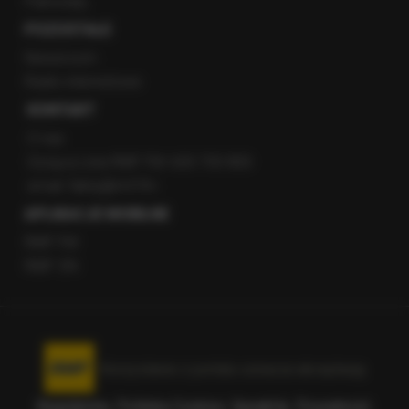
Patronaty
POZOSTAŁE
Newsroom
Radio internetowe
KONTAKT
O nas
Gorąca Linia RMF FM: 600 700 800
email: fakty@rmf.fm
APLIKACJE MOBILNE
RMF FM
RMF ON
Korzystanie z portalu oznacza akceptację
Regulaminu
.
Polityka Cookies
.
SpeakUp
.
Prywatność
.