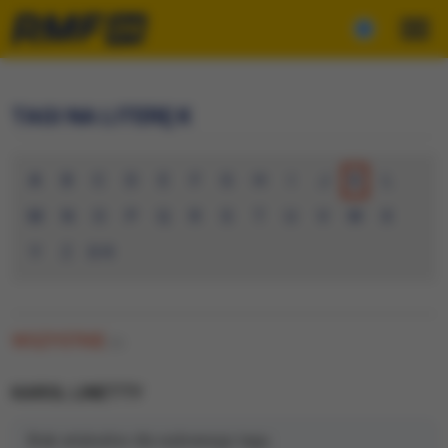
TAGI NA LITERĘ K
A
B
C
D
E
F
G
H
I
J
K
L
M
N
O
P
Q
R
S
T
U
V
W
X
Y
Z
0-9
WSZYSTKIE
(0)
KAROL LINETTY
Brak artykułów dla wybranego tagu.