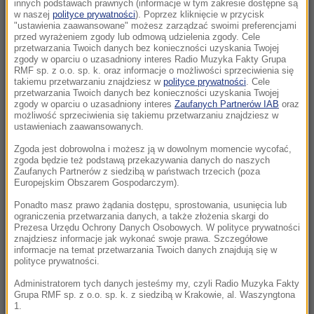
Poznaniu. Dwie osoby ranne
innych podstawach prawnych (informacje w tym zakresie dostępne są
w naszej
polityce prywatności
). Poprzez kliknięcie w przycisk
"ustawienia zaawansowane" możesz zarządzać swoimi preferencjami
16:20
przed wyrażeniem zgody lub odmową udzielenia zgody. Cele
Miliardy dla Polski. KE dała zielone światło
przetwarzania Twoich danych bez konieczności uzyskania Twojej
zgody w oparciu o uzasadniony interes Radio Muzyka Fakty Grupa
RMF sp. z o.o. sp. k. oraz informacje o możliwości sprzeciwienia się
15:50
takiemu przetwarzaniu znajdziesz w
polityce prywatności
. Cele
przetwarzania Twoich danych bez konieczności uzyskania Twojej
To był najgorętszy miesiąc w historii.
zgody w oparciu o uzasadniony interes
Zaufanych Partnerów IAB
oraz
Dramatyczne skutki dla milionów ludzi
możliwość sprzeciwienia się takiemu przetwarzaniu znajdziesz w
ustawieniach zaawansowanych.
15:42
Zgoda jest dobrowolna i możesz ją w dowolnym momencie wycofać,
Silne trzęsienie ziemi w Kolumbii. Są zabici i
zgoda będzie też podstawą przekazywania danych do naszych
Zaufanych Partnerów z siedzibą w państwach trzecich (poza
ranni
Europejskim Obszarem Gospodarczym).
15:28
Ponadto masz prawo żądania dostępu, sprostowania, usunięcia lub
ograniczenia przetwarzania danych, a także złożenia skargi do
Największa od lat inwestycja na Dolnym
Prezesa Urzędu Ochrony Danych Osobowych. W polityce prywatności
Śląsku. To ma być technologiczne serce Polski
znajdziesz informacje jak wykonać swoje prawa. Szczegółowe
informacje na temat przetwarzania Twoich danych znajdują się w
polityce prywatności.
15:24
Tyle trwa przeciętne małżeństwo, które
Administratorem tych danych jesteśmy my, czyli Radio Muzyka Fakty
Grupa RMF sp. z o.o. sp. k. z siedzibą w Krakowie, al. Waszyngtona
kończy się rozwodem
1.