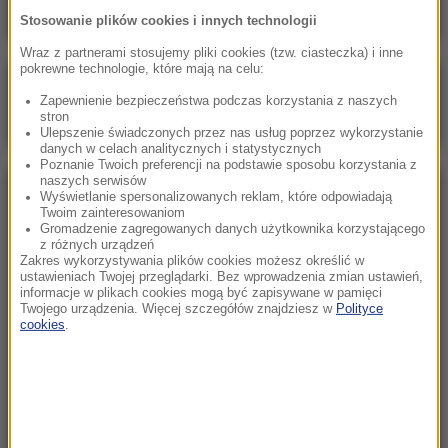
Stosowanie plików cookies i innych technologii
Wraz z partnerami stosujemy pliki cookies (tzw. ciasteczka) i inne
pokrewne technologie, które mają na celu:
Poranna rozmowa w RMF FM
Zapewnienie bezpieczeństwa podczas korzystania z naszych
Gościem Wojciech Balczun
stron
Ulepszenie świadczonych przez nas usług poprzez wykorzystanie
danych w celach analitycznych i statystycznych
Poznanie Twoich preferencji na podstawie sposobu korzystania z
naszych serwisów
Wyświetlanie spersonalizowanych reklam, które odpowiadają
NAJPOPULARNIEJSZE
Twoim zainteresowaniom
Gromadzenie zagregowanych danych użytkownika korzystającego
z różnych urządzeń
Sobota, 8 sierpnia 2026 (11:47)
Zakres wykorzystywania plików cookies możesz określić w
Czekaliśmy na to aż 27 lat. 12 sierpnia 2026 roku
ustawieniach Twojej przeglądarki. Bez wprowadzenia zmian ustawień,
informacje w plikach cookies mogą być zapisywane w pamięci
przejdzie do historii
Twojego urządzenia. Więcej szczegółów znajdziesz w
Polityce
cookies
.
Sroda, 5 sierpnia 2026 (09:33)
Pracowali w polu, gdy nadeszła burza. Nie żyje 14
osób