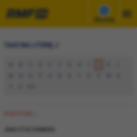
Słuchaj
TAGI NA LITERĘ J
A
B
C
D
E
F
G
H
I
J
K
L
M
N
O
P
Q
R
S
T
U
V
W
X
Y
Z
0-9
WSZYSTKIE
(0)
JENS STOLTENBERG