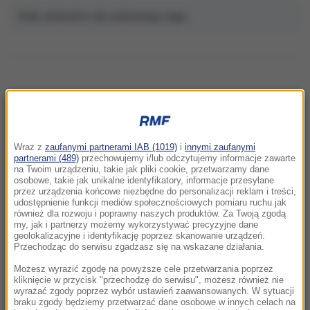
Brak artykułów dla wybranego tagu.
NAJNOWSZE
Wraz z
zaufanymi partnerami IAB (1019)
i
innymi zaufanymi
16:46
partnerami (489)
przechowujemy i/lub odczytujemy informacje zawarte
na Twoim urządzeniu, takie jak pliki cookie, przetwarzamy dane
Wygląda jak Wenecja, a tłumów brak.
osobowe, takie jak unikalne identyfikatory, informacje przesyłane
Wystarczą dwie godziny drogi
przez urządzenia końcowe niezbędne do personalizacji reklam i treści,
udostępnienie funkcji mediów społecznościowych pomiaru ruchu jak
również dla rozwoju i poprawny naszych produktów. Za Twoją zgodą
16:39
my, jak i partnerzy możemy wykorzystywać precyzyjne dane
Rosyjski ślad w Niemczech? Nowy trop ws.
geolokalizacyjne i identyfikację poprzez skanowanie urządzeń.
Przechodząc do serwisu zgadzasz się na wskazane działania.
drona na lotnisku w Lipsku
Możesz wyrazić zgodę na powyższe cele przetwarzania poprzez
16:22
kliknięcie w przycisk "przechodzę do serwisu", możesz również nie
wyrażać zgody poprzez wybór ustawień zaawansowanych. W sytuacji
Groźny wypadek z udziałem karetki w
braku zgody będziemy przetwarzać dane osobowe w innych celach na