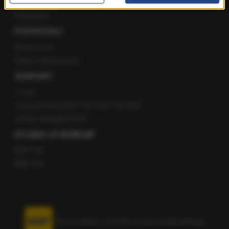
Staż w RMF24
Patronaty
POZOSTAŁE
Newsroom
Radio internetowe
KONTAKT
O nas
Gorąca Linia RMF FM: 600 700 800
email: fakty@rmf.fm
APLIKACJE MOBILNE
RMF FM
RMF ON
Korzystanie z portalu oznacza akceptację