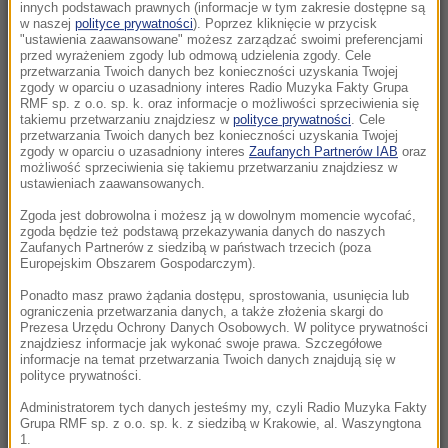
Burmistrz wśród zatrzymanych
innych podstawach prawnych (informacje w tym zakresie dostępne są
w naszej
polityce prywatności
). Poprzez kliknięcie w przycisk
"ustawienia zaawansowane" możesz zarządzać swoimi preferencjami
18:32
przed wyrażeniem zgody lub odmową udzielenia zgody. Cele
Polka na czele Tour de France! Wielkie
przetwarzania Twoich danych bez konieczności uzyskania Twojej
zgody w oparciu o uzasadniony interes Radio Muzyka Fakty Grupa
zwycięstwo na 7. etapie wyścigu
RMF sp. z o.o. sp. k. oraz informacje o możliwości sprzeciwienia się
takiemu przetwarzaniu znajdziesz w
polityce prywatności
. Cele
przetwarzania Twoich danych bez konieczności uzyskania Twojej
18:23
zgody w oparciu o uzasadniony interes
Zaufanych Partnerów IAB
oraz
AI zaprojektowała działającego wirusa. To
możliwość sprzeciwienia się takiemu przetwarzaniu znajdziesz w
dobra i zła wiadomość
ustawieniach zaawansowanych.
Zgoda jest dobrowolna i możesz ją w dowolnym momencie wycofać,
18:11
zgoda będzie też podstawą przekazywania danych do naszych
Ukraina uczci Jana Pawła II monetą. Hołd w
Zaufanych Partnerów z siedzibą w państwach trzecich (poza
Europejskim Obszarem Gospodarczym).
25 lat po historycznej wizycie
Ponadto masz prawo żądania dostępu, sprostowania, usunięcia lub
ograniczenia przetwarzania danych, a także złożenia skargi do
18:01
Prezesa Urzędu Ochrony Danych Osobowych. W polityce prywatności
Miał zmuszać kobiety do prostytucji. Jedną z
znajdziesz informacje jak wykonać swoje prawa. Szczegółowe
informacje na temat przetwarzania Twoich danych znajdują się w
ofiar pobił tak, że straciła śledzionę
polityce prywatności.
17:55
Administratorem tych danych jesteśmy my, czyli Radio Muzyka Fakty
Grupa RMF sp. z o.o. sp. k. z siedzibą w Krakowie, al. Waszyngtona
Putinowska polityka jednak przewidywalna.
1.