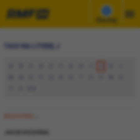
Słuchaj
TAGI NA LITERĘ J
A
B
C
D
E
F
G
H
I
J
K
L
M
N
O
P
Q
R
S
T
U
V
W
X
Y
Z
0-9
WSZYSTKIE
(0)
JAKUB KRZEWINA