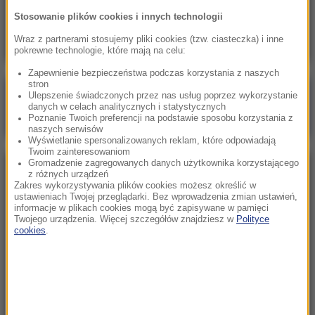
Jedyna opozycyjna partia wykluczona z
Stosowanie plików cookies i innych technologii
wyborów?
Wraz z partnerami stosujemy pliki cookies (tzw. ciasteczka) i inne
pokrewne technologie, które mają na celu:
Zapewnienie bezpieczeństwa podczas korzystania z naszych
stron
Poranna rozmowa w RMF FM
Ulepszenie świadczonych przez nas usług poprzez wykorzystanie
danych w celach analitycznych i statystycznych
Gościem Marcin Mastalerek
Poznanie Twoich preferencji na podstawie sposobu korzystania z
naszych serwisów
Wyświetlanie spersonalizowanych reklam, które odpowiadają
Twoim zainteresowaniom
Gromadzenie zagregowanych danych użytkownika korzystającego
NAJPOPULARNIEJSZE
z różnych urządzeń
Zakres wykorzystywania plików cookies możesz określić w
ustawieniach Twojej przeglądarki. Bez wprowadzenia zmian ustawień,
informacje w plikach cookies mogą być zapisywane w pamięci
Niedziela, 2 sierpnia 2026 (16:32)
Twojego urządzenia. Więcej szczegółów znajdziesz w
Polityce
Gdzie żyje się najlepiej? Oto raj dla emigrantów
cookies
.
Sobota, 1 sierpnia 2026 (15:39)
Sumy opanowały jezioro Garda. Włosi przygotowali
100 tys. euro dla tych, którzy je złowią