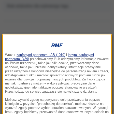
Brak artykułów dla wybranego tagu.
NAJNOWSZE
Wraz z
zaufanymi partnerami IAB (1019)
i
innymi zaufanymi
19:15
partnerami (489)
przechowujemy i/lub odczytujemy informacje zawarte
Krwawa forsa dla dyktatora. Kim Dzong Un
na Twoim urządzeniu, takie jak pliki cookie, przetwarzamy dane
osobowe, takie jak unikalne identyfikatory, informacje przesyłane
zarabia miliardy na wojnie Rosji
przez urządzenia końcowe niezbędne do personalizacji reklam i treści,
udostępnienie funkcji mediów społecznościowych pomiaru ruchu jak
również dla rozwoju i poprawny naszych produktów. Za Twoją zgodą
18:54
my, jak i partnerzy możemy wykorzystywać precyzyjne dane
Mówiła żartem, żyła z pasją. Warszawa
geolokalizacyjne i identyfikację poprzez skanowanie urządzeń.
pożegna Igę Cembrzyńską
Przechodząc do serwisu zgadzasz się na wskazane działania.
Możesz wyrazić zgodę na powyższe cele przetwarzania poprzez
18:42
kliknięcie w przycisk "przechodzę do serwisu", możesz również nie
wyrażać zgody poprzez wybór ustawień zaawansowanych. W sytuacji
Areszt po megapożarze pod Atenami.
braku zgody będziemy przetwarzać dane osobowe w innych celach na