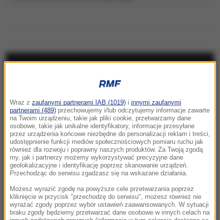
NAJNOWSZE
23:57
Wraz z
zaufanymi partnerami IAB (1019)
i
innymi zaufanymi
Były żołnierz USA przechodzi piekło w Rosji.
partnerami (489)
przechowujemy i/lub odczytujemy informacje zawarte
Waszyngton naciska na Moskwę
na Twoim urządzeniu, takie jak pliki cookie, przetwarzamy dane
osobowe, takie jak unikalne identyfikatory, informacje przesyłane
przez urządzenia końcowe niezbędne do personalizacji reklam i treści,
23:18
udostępnienie funkcji mediów społecznościowych pomiaru ruchu jak
„To był dobry dzień”. Iga Świątek awansowała
również dla rozwoju i poprawny naszych produktów. Za Twoją zgodą
my, jak i partnerzy możemy wykorzystywać precyzyjne dane
do kolejnej rundy w Toronto
geolokalizacyjne i identyfikację poprzez skanowanie urządzeń.
Przechodząc do serwisu zgadzasz się na wskazane działania.
23:08
Możesz wyrazić zgodę na powyższe cele przetwarzania poprzez
„Są już pewne postępy”. Donald Trump mówił
kliknięcie w przycisk "przechodzę do serwisu", możesz również nie
wyrażać zgody poprzez wybór ustawień zaawansowanych. W sytuacji
o wojnie w Ukrainie
braku zgody będziemy przetwarzać dane osobowe w innych celach na