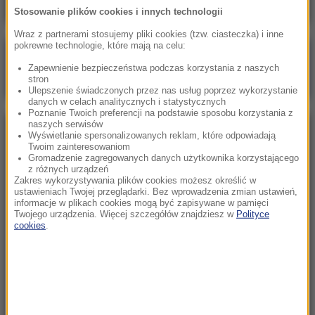
Stosowanie plików cookies i innych technologii
Wraz z partnerami stosujemy pliki cookies (tzw. ciasteczka) i inne
pokrewne technologie, które mają na celu:
Poranna rozmowa w RMF FM
Zapewnienie bezpieczeństwa podczas korzystania z naszych
Gościem Marcin Mastalerek
stron
Ulepszenie świadczonych przez nas usług poprzez wykorzystanie
danych w celach analitycznych i statystycznych
Poznanie Twoich preferencji na podstawie sposobu korzystania z
naszych serwisów
NAJPOPULARNIEJSZE
Wyświetlanie spersonalizowanych reklam, które odpowiadają
Twoim zainteresowaniom
Gromadzenie zagregowanych danych użytkownika korzystającego
z różnych urządzeń
Niedziela, 2 sierpnia 2026 (16:32)
Zakres wykorzystywania plików cookies możesz określić w
Gdzie żyje się najlepiej? Oto raj dla emigrantów
ustawieniach Twojej przeglądarki. Bez wprowadzenia zmian ustawień,
informacje w plikach cookies mogą być zapisywane w pamięci
Twojego urządzenia. Więcej szczegółów znajdziesz w
Polityce
cookies
.
Sobota, 1 sierpnia 2026 (15:39)
Sumy opanowały jezioro Garda. Włosi przygotowali
100 tys. euro dla tych, którzy je złowią
Niedziela, 2 sierpnia 2026 (05:13)