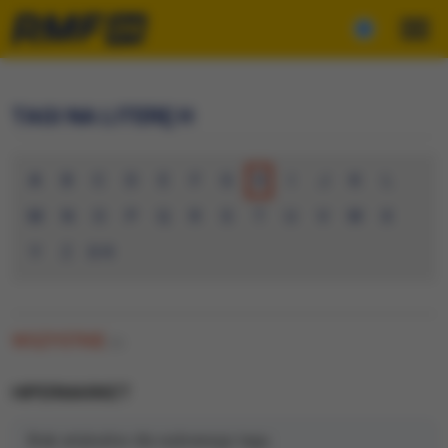
TAGI NA LITERĘ H
A
B
C
D
E
F
G
H
I
J
K
L
M
N
O
P
Q
R
S
T
U
V
W
X
Y
Z
0-9
WSZYSTKIE
(0)
HIPERMARKET
Brak artykułów dla wybranego tagu.