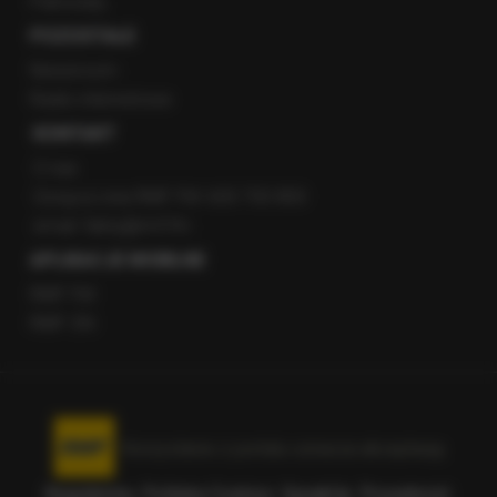
Patronaty
POZOSTAŁE
Newsroom
Radio internetowe
KONTAKT
O nas
Gorąca Linia RMF FM: 600 700 800
email: fakty@rmf.fm
APLIKACJE MOBILNE
RMF FM
RMF ON
Korzystanie z portalu oznacza akceptację
Regulaminu
.
Polityka Cookies
.
SpeakUp
.
Prywatność
.