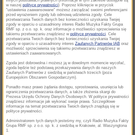
innych podstawach prawnych (informacje w tym zakresie dostępne są
22:17
w naszej
polityce prywatności
). Poprzez kliknięcie w przycisk
"ustawienia zaawansowane" możesz zarządzać swoimi preferencjami
GKS Katowice w nieciekawej sytuacji przed
przed wyrażeniem zgody lub odmową udzielenia zgody. Cele
rewanżem z Izraelczykami
przetwarzania Twoich danych bez konieczności uzyskania Twojej
zgody w oparciu o uzasadniony interes Radio Muzyka Fakty Grupa
RMF sp. z o.o. sp. k. oraz informacje o możliwości sprzeciwienia się
21:42
takiemu przetwarzaniu znajdziesz w
polityce prywatności
. Cele
Raków bezbramkowo remisuje. Sprawa
przetwarzania Twoich danych bez konieczności uzyskania Twojej
zgody w oparciu o uzasadniony interes
Zaufanych Partnerów IAB
oraz
awansu otwarta
możliwość sprzeciwienia się takiemu przetwarzaniu znajdziesz w
ustawieniach zaawansowanych.
21:37
Zgoda jest dobrowolna i możesz ją w dowolnym momencie wycofać,
Rosja na dalekiej północy ćwiczyła walkę z
zgoda będzie też podstawą przekazywania danych do naszych
NATO
Zaufanych Partnerów z siedzibą w państwach trzecich (poza
Europejskim Obszarem Gospodarczym).
21:15
Ponadto masz prawo żądania dostępu, sprostowania, usunięcia lub
ograniczenia przetwarzania danych, a także złożenia skargi do
Masakra w Jemenie. Huti przeszli do
Prezesa Urzędu Ochrony Danych Osobowych. W polityce prywatności
ofensywy
znajdziesz informacje jak wykonać swoje prawa. Szczegółowe
informacje na temat przetwarzania Twoich danych znajdują się w
polityce prywatności.
21:14
Tam jeszcze nie był. Zełenski odwiedzi
Administratorem tych danych jesteśmy my, czyli Radio Muzyka Fakty
Grupa RMF sp. z o.o. sp. k. z siedzibą w Krakowie, al. Waszyngtona
partnera Rosji
1.