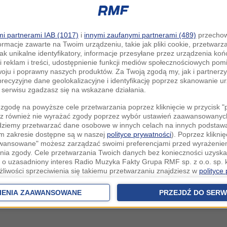
i partnerami IAB (1017)
i
innymi zaufanymi partnerami (489)
przechow
ormacje zawarte na Twoim urządzeniu, takie jak pliki cookie, przetwar
jak unikalne identyfikatory, informacje przesyłane przez urządzenia k
i reklam i treści, udostępnienie funkcji mediów społecznościowych pom
woju i poprawny naszych produktów. Za Twoją zgodą my, jak i partner
recyzyjne dane geolokalizacyjne i identyfikację poprzez skanowanie u
serwisu zgadzasz się na wskazane działania.
zgodę na powyższe cele przetwarzania poprzez kliknięcie w przycisk 
z również nie wyrażać zgody poprzez wybór ustawień zaawansowanych
dziemy przetwarzać dane osobowe w innych celach na innych podsta
ym zakresie dostępne są w naszej
polityce prywatności
). Poprzez kliknię
awansowane" możesz zarządzać swoimi preferencjami przed wyrażenie
ia zgody. Cele przetwarzania Twoich danych bez konieczności uzyska
 o uzasadniony interes Radio Muzyka Fakty Grupa RMF sp. z o.o. sp. k
żliwości sprzeciwienia się takiemu przetwarzaniu znajdziesz w
polityce
nia Twoich danych bez konieczności uzyskania Twojej zgody w oparci
ch Partnerów IAB
oraz możliwość sprzeciwienia się takiemu przetwarza
IENIA ZAAWANSOWANE
PRZEJDŹ DO SERW
aawansowanych.
rowolna i możesz ją w dowolnym momencie wycofać, zgoda będzie też
anych do naszych Zaufanych Partnerów z siedzibą w państwach trzec