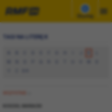
Słuchaj
TAGI NA LITERĘ K
A
B
C
D
E
F
G
H
I
J
K
L
M
N
O
P
Q
R
S
T
U
V
W
X
Y
Z
0-9
WSZYSTKIE
(0)
KOSCIOL MARIACKI