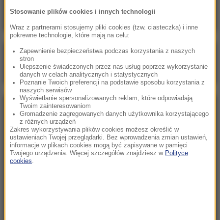
odchudzająca dopuszczona do użytku
Stosowanie plików cookies i innych technologii
Wraz z partnerami stosujemy pliki cookies (tzw. ciasteczka) i inne
pokrewne technologie, które mają na celu:
Zapewnienie bezpieczeństwa podczas korzystania z naszych
Poranna rozmowa w RMF FM
stron
Ulepszenie świadczonych przez nas usług poprzez wykorzystanie
Gościem Wojciech Balczun
danych w celach analitycznych i statystycznych
Poznanie Twoich preferencji na podstawie sposobu korzystania z
naszych serwisów
Wyświetlanie spersonalizowanych reklam, które odpowiadają
Twoim zainteresowaniom
NAJPOPULARNIEJSZE
Gromadzenie zagregowanych danych użytkownika korzystającego
z różnych urządzeń
Zakres wykorzystywania plików cookies możesz określić w
Sobota, 8 sierpnia 2026 (11:47)
ustawieniach Twojej przeglądarki. Bez wprowadzenia zmian ustawień,
informacje w plikach cookies mogą być zapisywane w pamięci
Czekaliśmy na to aż 27 lat. 12 sierpnia 2026 roku
Twojego urządzenia. Więcej szczegółów znajdziesz w
Polityce
przejdzie do historii
cookies
.
Sroda, 5 sierpnia 2026 (09:33)
Pracowali w polu, gdy nadeszła burza. Nie żyje 14
osób