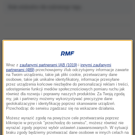
Brak artykułów dla wybranego tagu.
NAJNOWSZE
Wraz z
zaufanymi partnerami IAB (1019)
i
innymi zaufanymi
21:25
partnerami (489)
przechowujemy i/lub odczytujemy informacje zawarte
„Najcenniejsza broń świata” przedmiotem
na Twoim urządzeniu, takie jak pliki cookie, przetwarzamy dane
osobowe, takie jak unikalne identyfikatory, informacje przesyłane
batalii sądowej. Należała do Adolfa Hitlera
przez urządzenia końcowe niezbędne do personalizacji reklam i treści,
udostępnienie funkcji mediów społecznościowych pomiaru ruchu jak
również dla rozwoju i poprawny naszych produktów. Za Twoją zgodą
21:21
my, jak i partnerzy możemy wykorzystywać precyzyjne dane
Liverpool naprawia defensywę. Bierze piłkarza
geolokalizacyjne i identyfikację poprzez skanowanie urządzeń.
Barcelony
Przechodząc do serwisu zgadzasz się na wskazane działania.
Możesz wyrazić zgodę na powyższe cele przetwarzania poprzez
21:18
kliknięcie w przycisk "przechodzę do serwisu", możesz również nie
wyrażać zgody poprzez wybór ustawień zaawansowanych. W sytuacji
Ukraina straciła myśliwiec MiG-29. Awaria w
braku zgody będziemy przetwarzać dane osobowe w innych celach na