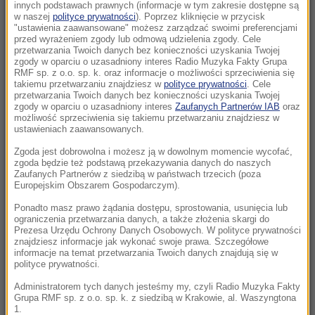
trakcie strzelania
innych podstawach prawnych (informacje w tym zakresie dostępne są
w naszej
polityce prywatności
). Poprzez kliknięcie w przycisk
"ustawienia zaawansowane" możesz zarządzać swoimi preferencjami
20:56
przed wyrażeniem zgody lub odmową udzielenia zgody. Cele
Dunaj znowu płynie. Drugi blok elektrowni
przetwarzania Twoich danych bez konieczności uzyskania Twojej
zgody w oparciu o uzasadniony interes Radio Muzyka Fakty Grupa
jądrowej w Paksu zwiększa moc
RMF sp. z o.o. sp. k. oraz informacje o możliwości sprzeciwienia się
takiemu przetwarzaniu znajdziesz w
polityce prywatności
. Cele
przetwarzania Twoich danych bez konieczności uzyskania Twojej
20:51
zgody w oparciu o uzasadniony interes
Zaufanych Partnerów IAB
oraz
Deszczówka zamiast klimatyzacji: Przełom w
możliwość sprzeciwienia się takiemu przetwarzaniu znajdziesz w
walce z upałami?
ustawieniach zaawansowanych.
Zgoda jest dobrowolna i możesz ją w dowolnym momencie wycofać,
20:41
zgoda będzie też podstawą przekazywania danych do naszych
Myśleli, że to tyfus lub malaria. Epidemia eboli
Zaufanych Partnerów z siedzibą w państwach trzecich (poza
Europejskim Obszarem Gospodarczym).
trwa dłużej
Ponadto masz prawo żądania dostępu, sprostowania, usunięcia lub
ograniczenia przetwarzania danych, a także złożenia skargi do
20:20
Prezesa Urzędu Ochrony Danych Osobowych. W polityce prywatności
„Będziemy się bronić”. Polska i kraje bałtyckie
znajdziesz informacje jak wykonać swoje prawa. Szczegółowe
informacje na temat przetwarzania Twoich danych znajdują się w
przygotowują się na rosyjską prowokację
polityce prywatności.
20:10
Administratorem tych danych jesteśmy my, czyli Radio Muzyka Fakty
Grupa RMF sp. z o.o. sp. k. z siedzibą w Krakowie, al. Waszyngtona
Rewolucja w leczeniu otyłości. Nowa tabletka
1.