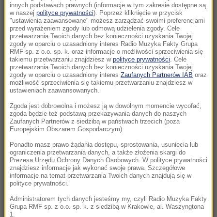
Nawrockiego. Ponad połowa mówi o
innych podstawach prawnych (informacje w tym zakresie dostępne są
zagrożeniu
w naszej
polityce prywatności
). Poprzez kliknięcie w przycisk
"ustawienia zaawansowane" możesz zarządzać swoimi preferencjami
przed wyrażeniem zgody lub odmową udzielenia zgody. Cele
06:33
przetwarzania Twoich danych bez konieczności uzyskania Twojej
zgody w oparciu o uzasadniony interes Radio Muzyka Fakty Grupa
Waldemar Żurek: Ogrywamy prezydenta
RMF sp. z o.o. sp. k. oraz informacje o możliwości sprzeciwienia się
metodami zgodnymi z prawem
takiemu przetwarzaniu znajdziesz w
polityce prywatności
. Cele
przetwarzania Twoich danych bez konieczności uzyskania Twojej
zgody w oparciu o uzasadniony interes
Zaufanych Partnerów IAB
oraz
06:23
możliwość sprzeciwienia się takiemu przetwarzaniu znajdziesz w
Naturalny trik na piękny zapach w domu. Ten
ustawieniach zaawansowanych.
duet zrobił furorę w sieci
Zgoda jest dobrowolna i możesz ją w dowolnym momencie wycofać,
zgoda będzie też podstawą przekazywania danych do naszych
06:17
Zaufanych Partnerów z siedzibą w państwach trzecich (poza
Europejskim Obszarem Gospodarczym).
Tragedia w największej kopalni złota w
Egipcie
Ponadto masz prawo żądania dostępu, sprostowania, usunięcia lub
ograniczenia przetwarzania danych, a także złożenia skargi do
Prezesa Urzędu Ochrony Danych Osobowych. W polityce prywatności
05:44
znajdziesz informacje jak wykonać swoje prawa. Szczegółowe
Otworzyli ogień przed świtem. Wojsko
informacje na temat przetwarzania Twoich danych znajdują się w
polityce prywatności.
Tajwanu odpiera symulowany atak Chin
Administratorem tych danych jesteśmy my, czyli Radio Muzyka Fakty
Grupa RMF sp. z o.o. sp. k. z siedzibą w Krakowie, al. Waszyngtona
05:22
1.