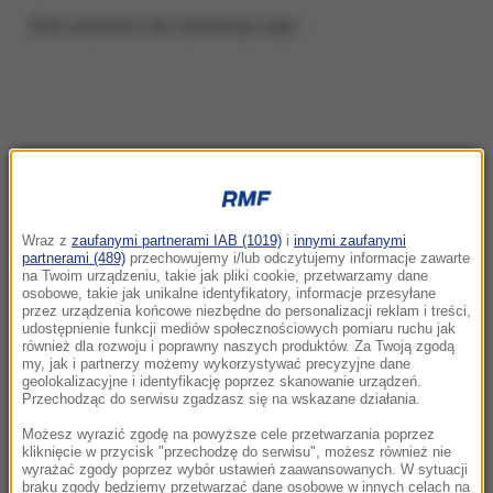
Brak artykułów dla wybranego tagu.
NAJNOWSZE
Wraz z
zaufanymi partnerami IAB (1019)
i
innymi zaufanymi
06:55
partnerami (489)
przechowujemy i/lub odczytujemy informacje zawarte
Jak przygotować dom i rodzinę na sytuację
na Twoim urządzeniu, takie jak pliki cookie, przetwarzamy dane
osobowe, takie jak unikalne identyfikatory, informacje przesyłane
kryzysową? Praktyczny poradnik
przez urządzenia końcowe niezbędne do personalizacji reklam i treści,
udostępnienie funkcji mediów społecznościowych pomiaru ruchu jak
06:41
również dla rozwoju i poprawny naszych produktów. Za Twoją zgodą
my, jak i partnerzy możemy wykorzystywać precyzyjne dane
Błysnął w 94. minucie. Lewandowski z bramką,
geolokalizacyjne i identyfikację poprzez skanowanie urządzeń.
Chicago Fire odrobił straty
Przechodząc do serwisu zgadzasz się na wskazane działania.
Możesz wyrazić zgodę na powyższe cele przetwarzania poprzez
06:40
kliknięcie w przycisk "przechodzę do serwisu", możesz również nie
Polacy ocenili współpracę Tuska i
wyrażać zgody poprzez wybór ustawień zaawansowanych. W sytuacji
braku zgody będziemy przetwarzać dane osobowe w innych celach na