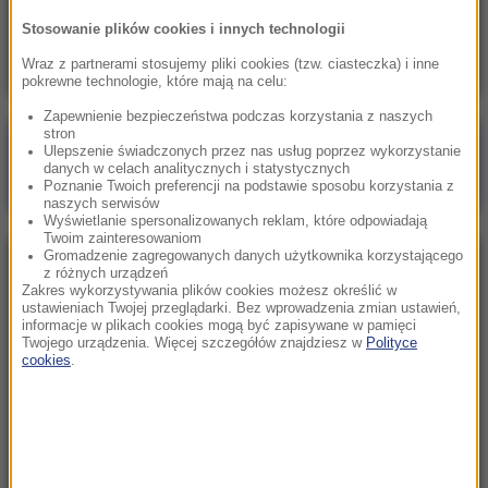
„Rosjanin” nie żyje. Duży sukces armii i
Stosowanie plików cookies i innych technologii
nowego prezydenta Kolumbii
Wraz z partnerami stosujemy pliki cookies (tzw. ciasteczka) i inne
pokrewne technologie, które mają na celu:
Zapewnienie bezpieczeństwa podczas korzystania z naszych
stron
Poranna rozmowa w RMF FM
Ulepszenie świadczonych przez nas usług poprzez wykorzystanie
danych w celach analitycznych i statystycznych
Gościem Katarzyna Pełczyńska-Nałęcz
Poznanie Twoich preferencji na podstawie sposobu korzystania z
naszych serwisów
Wyświetlanie spersonalizowanych reklam, które odpowiadają
Twoim zainteresowaniom
Gromadzenie zagregowanych danych użytkownika korzystającego
NAJPOPULARNIEJSZE
z różnych urządzeń
Zakres wykorzystywania plików cookies możesz określić w
ustawieniach Twojej przeglądarki. Bez wprowadzenia zmian ustawień,
informacje w plikach cookies mogą być zapisywane w pamięci
Sobota, 8 sierpnia 2026 (11:47)
Twojego urządzenia. Więcej szczegółów znajdziesz w
Polityce
Czekaliśmy na to aż 27 lat. 12 sierpnia 2026 roku
cookies
.
przejdzie do historii
Sroda, 5 sierpnia 2026 (09:33)
Pracowali w polu, gdy nadeszła burza. Nie żyje 14