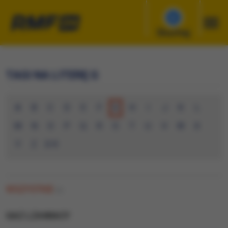
Słuchaj
TAGI NA LITERĘ G
A
B
C
D
E
F
G
H
I
J
K
L
M
N
O
P
Q
R
S
T
U
V
W
X
Y
Z
0-9
WSZYSTKIE
(0)
GAZ LZAWIACY