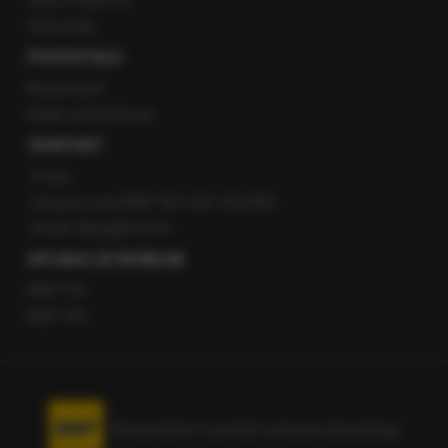
Staż w RMF24
Patronaty
POZOSTAŁE
Newsroom
Radio internetowe
KONTAKT
O nas
Gorąca Linia RMF FM: 600 700 800
email: fakty@rmf.fm
APLIKACJE MOBILNE
RMF FM
RMF ON
Korzystanie z portalu oznacza akceptację