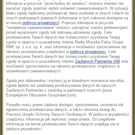
"CZUŁEM SIĘ WOLNY W POLSCE, CHOĆ BYŁ PRL". NIEZWYKŁE
kliknięcie w przycisk "przechodzę do serwisu", możesz również nie
wyrażać zgody poprzez wybór ustawień zaawansowanych. W sytuacji
WSPOMNIENIA GWIAZDY "EUROPA DA SIĘ LUBIĆ"
braku zgody będziemy przetwarzać dane osobowe w innych celach na
NIEDZIELA, 15 MARCA (16:30)
innych podstawach prawnych (informacje w tym zakresie dostępne są
w naszej
polityce prywatności
). Poprzez kliknięcie w przycisk
"ustawienia zaawansowane" możesz zarządzać swoimi preferencjami
CO U NICH SŁYCHAĆ
przed wyrażeniem zgody lub odmową udzielenia zgody. Cele
przetwarzania Twoich danych bez konieczności uzyskania Twojej
Zobacz więcej »
zgody w oparciu o uzasadniony interes Radio Muzyka Fakty Grupa
RMF sp. z o.o. sp. k. oraz informacje o możliwości sprzeciwienia się
takiemu przetwarzaniu znajdziesz w
polityce prywatności
. Cele
przetwarzania Twoich danych bez konieczności uzyskania Twojej
zgody w oparciu o uzasadniony interes
Zaufanych Partnerów IAB
oraz
możliwość sprzeciwienia się takiemu przetwarzaniu znajdziesz w
ustawieniach zaawansowanych.
NAJNOWSZE
Zgoda jest dobrowolna i możesz ją w dowolnym momencie wycofać,
zgoda będzie też podstawą przekazywania danych do naszych
Zaufanych Partnerów z siedzibą w państwach trzecich (poza
07:33
Europejskim Obszarem Gospodarczym).
Hiszpania odpowiada Włochom. Od soboty
Ponadto masz prawo żądania dostępu, sprostowania, usunięcia lub
kontrole graniczne
ograniczenia przetwarzania danych, a także złożenia skargi do
Prezesa Urzędu Ochrony Danych Osobowych. W polityce prywatności
znajdziesz informacje jak wykonać swoje prawa. Szczegółowe
07:24
informacje na temat przetwarzania Twoich danych znajdują się w
Turyści wchodzą do morza i przeżywają szok.
polityce prywatności.
Woda na Majorce ma ponad 33 stopnie