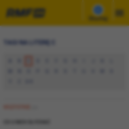
Słuchaj
TAGI NA LITERĘ C
A
B
C
D
E
F
G
H
I
J
K
L
M
N
O
P
Q
R
S
T
U
V
W
X
Y
Z
0-9
WSZYSTKIE
(20)
CO U NICH SŁYCHAĆ