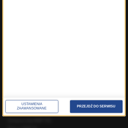
Najnowsze rozmowy w RMF FM
Rozmowa o 7:00 w RMF FM i Radiu RMF24
Poranna rozmowa w RMF FM
Popołudniowa rozmowa w RMF FM
Gość Krzysztofa Ziemca w RMF FM
Rozmowy w Radiu RMF24
SPOŁECZNOŚĆ
Facebook
Twitter
Instagram
YouTube
Kanały RSS
USTAWIENIA
PRZEJDŹ DO SERWISU
ZAAWANSOWANE
POLECANE
Gorąca Linia RMF FM