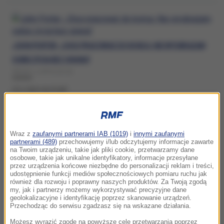
JOHN PORTER: „CHCĘ PRACOWAĆ DO KOŃCA. NIE WYOBRAŻAM
SOBIE ŻYCIA BEZ GRANIA”
ŚRODA, 1 LIPCA (16:10)
CO U NICH SŁYCHAĆ
Wraz z
zaufanymi partnerami IAB (1019)
i
innymi zaufanymi
WYBITNA TYCZKARKA Z LĘKIEM WYSOKOŚCI. "MOŻNA POKONAĆ
partnerami (489)
przechowujemy i/lub odczytujemy informacje zawarte
OGRANICZENIA”
na Twoim urządzeniu, takie jak pliki cookie, przetwarzamy dane
osobowe, takie jak unikalne identyfikatory, informacje przesyłane
PIĄTEK, 26 CZERWCA (13:06)
przez urządzenia końcowe niezbędne do personalizacji reklam i treści,
udostępnienie funkcji mediów społecznościowych pomiaru ruchu jak
CO U NICH SŁYCHAĆ
również dla rozwoju i poprawny naszych produktów. Za Twoją zgodą
my, jak i partnerzy możemy wykorzystywać precyzyjne dane
geolokalizacyjne i identyfikację poprzez skanowanie urządzeń.
Przechodząc do serwisu zgadzasz się na wskazane działania.
Możesz wyrazić zgodę na powyższe cele przetwarzania poprzez