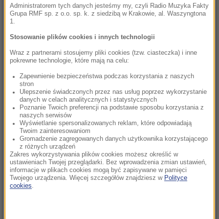
Administratorem tych danych jesteśmy my, czyli Radio Muzyka Fakty
Grupa RMF sp. z o.o. sp. k. z siedzibą w Krakowie, al. Waszyngtona
07:10
1.
Koniec sielanki. „Najpiękniejsza wioska świata”
Stosowanie plików cookies i innych technologii
tonie w tłumie turystów
Wraz z partnerami stosujemy pliki cookies (tzw. ciasteczka) i inne
pokrewne technologie, które mają na celu:
06:54
Węgry mówią "dość" dzikim zwierzętom w
Zapewnienie bezpieczeństwa podczas korzystania z naszych
stron
cyrkach. Zakaz już od 2027 roku
Ulepszenie świadczonych przez nas usług poprzez wykorzystanie
danych w celach analitycznych i statystycznych
Poznanie Twoich preferencji na podstawie sposobu korzystania z
06:41
naszych serwisów
Porażka Hurkacza w Montrealu. Miał piłki
Wyświetlanie spersonalizowanych reklam, które odpowiadają
meczowe, ale nie wykorzystał szansy
Twoim zainteresowaniom
Gromadzenie zagregowanych danych użytkownika korzystającego
z różnych urządzeń
06:31
Zakres wykorzystywania plików cookies możesz określić w
Niespokojna noc w Kijowie. Wśród ofiar
ustawieniach Twojej przeglądarki. Bez wprowadzenia zmian ustawień,
informacje w plikach cookies mogą być zapisywane w pamięci
rosyjskiego ataku dziecko
Twojego urządzenia. Więcej szczegółów znajdziesz w
Polityce
cookies
.
06:23
Kraków po raz 9. stolicą ekologicznego kina.