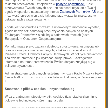
Początkowo nie chciała nawet słyszeć o skoku o
RMF sp. z o.o. sp. k. oraz informacje o możliwości sprzeciwienia się
takiemu przetwarzaniu znajdziesz w
polityce prywatności
. Cele
tyczce.
przetwarzania Twoich danych bez konieczności uzyskania Twojej
zgody w oparciu o uzasadniony interes
Zaufanych Partnerów IAB
oraz
możliwość sprzeciwienia się takiemu przetwarzaniu znajdziesz w
Byłam uparta. Osiągałam już sukcesy w skoku
ustawieniach zaawansowanych.
wzwyż i nie rozumiałam, dlaczego mam zmieniać
Zgoda jest dobrowolna i możesz ją w dowolnym momencie wycofać,
zgoda będzie też podstawą przekazywania danych do naszych
konkurencję
– wspomina.
Zaufanych Partnerów z siedzibą w państwach trzecich (poza
Europejskim Obszarem Gospodarczym).
Jak dziś mówi z uśmiechem, trener zastosował
Ponadto masz prawo żądania dostępu, sprostowania, usunięcia lub
ograniczenia przetwarzania danych, a także złożenia skargi do
prosty fortel.
Prezesa Urzędu Ochrony Danych Osobowych. W polityce prywatności
znajdziesz informacje jak wykonać swoje prawa. Szczegółowe
informacje na temat przetwarzania Twoich danych znajdują się w
Dalsza część artykułu pod materiałem video:
polityce prywatności.
Administratorem tych danych jesteśmy my, czyli Radio Muzyka Fakty
Grupa RMF sp. z o.o. sp. k. z siedzibą w Krakowie, al. Waszyngtona
1.
Stosowanie plików cookies i innych technologii
Wraz z partnerami stosujemy pliki cookies (tzw. ciasteczka) i inne
pokrewne technologie, które mają na celu: