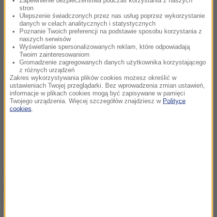
Zapewnienie bezpieczeństwa podczas korzystania z naszych
stron
Ulepszenie świadczonych przez nas usług poprzez wykorzystanie
danych w celach analitycznych i statystycznych
Poznanie Twoich preferencji na podstawie sposobu korzystania z
naszych serwisów
Wyświetlanie spersonalizowanych reklam, które odpowiadają
Twoim zainteresowaniom
Gromadzenie zagregowanych danych użytkownika korzystającego
z różnych urządzeń
Do dziś mu wypominam, że mnie oszukał.
Zakres wykorzystywania plików cookies możesz określić w
ustawieniach Twojej przeglądarki. Bez wprowadzenia zmian ustawień,
Powiedział, że mogę równocześnie trenować skok
informacje w plikach cookies mogą być zapisywane w pamięci
Twojego urządzenia. Więcej szczegółów znajdziesz w
Polityce
wzwyż i skok o tyczce. Po latach okazało się, że to
cookies
.
nie miało prawa się udać. Ale dzięki temu mogłam
wykorzystać swój sportowy potencjał.
To właśnie Edward Szymczak dostrzegł u młodej
zawodniczki wyjątkową koordynację ruchową i
przekonał ją do dyscypliny, która przyniosła jej
największe sukcesy.