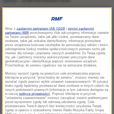
bariery
– podkreśla Monika Pyrek.
Wraz z
zaufanymi partnerami IAB (1019)
i
innymi zaufanymi
partnerami (489)
przechowujemy i/lub odczytujemy informacje zawarte
na Twoim urządzeniu, takie jak pliki cookie, przetwarzamy dane
osobowe, takie jak unikalne identyfikatory, informacje przesyłane
przez urządzenia końcowe niezbędne do personalizacji reklam i treści,
udostępnienie funkcji mediów społecznościowych pomiaru ruchu jak
również dla rozwoju i poprawny naszych produktów. Za Twoją zgodą
my, jak i partnerzy możemy wykorzystywać precyzyjne dane
geolokalizacyjne i identyfikację poprzez skanowanie urządzeń.
Przechodząc do serwisu zgadzasz się na wskazane działania.
Jak przyznaje, to nie ona wybrała skok o tyczce.
Możesz wyrazić zgodę na powyższe cele przetwarzania poprzez
kliknięcie w przycisk "przechodzę do serwisu", możesz również nie
Wszystko zaczęło się od... koszykówki. Podczas
wyrażać zgody poprzez wybór ustawień zaawansowanych. W sytuacji
braku zgody będziemy przetwarzać dane osobowe w innych celach na
ferii zimowych przypadkiem trafiła na trening
innych podstawach prawnych (informacje w tym zakresie dostępne są
w naszej
polityce prywatności
). Poprzez kliknięcie w przycisk
lekkoatletyczny, gdzie zauważył ją trener Edward
"ustawienia zaawansowane" możesz zarządzać swoimi preferencjami
przed wyrażeniem zgody lub odmową udzielenia zgody. Cele
Szymczak.
przetwarzania Twoich danych bez konieczności uzyskania Twojej
zgody w oparciu o uzasadniony interes Radio Muzyka Fakty Grupa