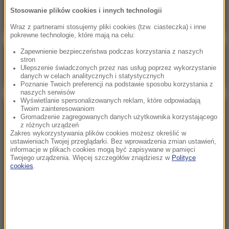
kontrole graniczne
Stosowanie plików cookies i innych technologii
Wraz z partnerami stosujemy pliki cookies (tzw. ciasteczka) i inne
pokrewne technologie, które mają na celu:
Zapewnienie bezpieczeństwa podczas korzystania z naszych
Poranna rozmowa w RMF FM
stron
Ulepszenie świadczonych przez nas usług poprzez wykorzystanie
Gościem Marcin Mastalerek
danych w celach analitycznych i statystycznych
Poznanie Twoich preferencji na podstawie sposobu korzystania z
naszych serwisów
Wyświetlanie spersonalizowanych reklam, które odpowiadają
Twoim zainteresowaniom
NAJPOPULARNIEJSZE
Gromadzenie zagregowanych danych użytkownika korzystającego
z różnych urządzeń
Zakres wykorzystywania plików cookies możesz określić w
Sobota, 1 sierpnia 2026 (15:39)
ustawieniach Twojej przeglądarki. Bez wprowadzenia zmian ustawień,
informacje w plikach cookies mogą być zapisywane w pamięci
Sumy opanowały jezioro Garda. Włosi przygotowali
Twojego urządzenia. Więcej szczegółów znajdziesz w
Polityce
100 tys. euro dla tych, którzy je złowią
cookies
.
Niedziela, 2 sierpnia 2026 (16:32)
Gdzie żyje się najlepiej? Oto raj dla emigrantów