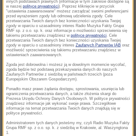
busa z osobówką, wielu rannych
innych podstawach prawnych (informacje w tym zakresie dostępne są
w naszej
polityce prywatności
). Poprzez kliknięcie w przycisk
"ustawienia zaawansowane" możesz zarządzać swoimi preferencjami
09:21
przed wyrażeniem zgody lub odmową udzielenia zgody. Cele
UEFA spłaciła kochankę Infantino? Sensacyjne
przetwarzania Twoich danych bez konieczności uzyskania Twojej
zgody w oparciu o uzasadniony interes Radio Muzyka Fakty Grupa
doniesienia brytyjskiej prasy
RMF sp. z o.o. sp. k. oraz informacje o możliwości sprzeciwienia się
takiemu przetwarzaniu znajdziesz w
polityce prywatności
. Cele
przetwarzania Twoich danych bez konieczności uzyskania Twojej
09:02
zgody w oparciu o uzasadniony interes
Zaufanych Partnerów IAB
oraz
Katastrofa w Utah. Śmigłowiec gaśniczy
możliwość sprzeciwienia się takiemu przetwarzaniu znajdziesz w
ustawieniach zaawansowanych.
rozbił się podczas walki z pożarem
Zgoda jest dobrowolna i możesz ją w dowolnym momencie wycofać,
08:20
zgoda będzie też podstawą przekazywania danych do naszych
Zaufanych Partnerów z siedzibą w państwach trzecich (poza
PiS chce deportacji, rzeczniczka podaje dane.
Europejskim Obszarem Gospodarczym).
Oto ilu Ukraińców pracuje u nas legalnie
Ponadto masz prawo żądania dostępu, sprostowania, usunięcia lub
ograniczenia przetwarzania danych, a także złożenia skargi do
08:04
Prezesa Urzędu Ochrony Danych Osobowych. W polityce prywatności
Atak w Kamiennej Górze. 15-latek walczy o
znajdziesz informacje jak wykonać swoje prawa. Szczegółowe
informacje na temat przetwarzania Twoich danych znajdują się w
życie, jeden z zatrzymanych zwolniony
polityce prywatności.
Administratorem tych danych jesteśmy my, czyli Radio Muzyka Fakty
07:33
Grupa RMF sp. z o.o. sp. k. z siedzibą w Krakowie, al. Waszyngtona
Hiszpania odpowiada Włochom. Od soboty
1.