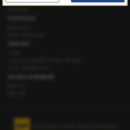
Staż w RMF24
Patronaty
POZOSTAŁE
Newsroom
Radio internetowe
KONTAKT
O nas
Gorąca Linia RMF FM: 600 700 800
email: fakty@rmf.fm
APLIKACJE MOBILNE
RMF FM
RMF ON
Korzystanie z portalu oznacza akceptację