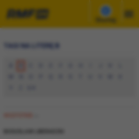
Słuchaj
TAGI NA LITERĘ B
A
B
C
D
E
F
G
H
I
J
K
L
M
N
O
P
Q
R
S
T
U
V
W
X
Y
Z
0-9
WSZYSTKIE
(0)
BOGUSLAW LIBERADZKI