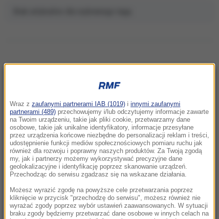
Brak artykułów dla wybranego tagu.
NAJNOWSZE
Wraz z
zaufanymi partnerami IAB (1019)
i
innymi zaufanymi
10:26
partnerami (489)
przechowujemy i/lub odczytujemy informacje zawarte
na Twoim urządzeniu, takie jak pliki cookie, przetwarzamy dane
To nie był głupi żart. Przebrany za klauna
osobowe, takie jak unikalne identyfikatory, informacje przesyłane
15-latek podejrzewany o zabójstwo
przez urządzenia końcowe niezbędne do personalizacji reklam i treści,
udostępnienie funkcji mediów społecznościowych pomiaru ruchu jak
również dla rozwoju i poprawny naszych produktów. Za Twoją zgodą
10:00
my, jak i partnerzy możemy wykorzystywać precyzyjne dane
Nie tylko dla rodzin! Odkryj, w czym może
geolokalizacyjne i identyfikację poprzez skanowanie urządzeń.
Przechodząc do serwisu zgadzasz się na wskazane działania.
pomóc terapia systemowa
Możesz wyrazić zgodę na powyższe cele przetwarzania poprzez
09:51
kliknięcie w przycisk "przechodzę do serwisu", możesz również nie
wyrażać zgody poprzez wybór ustawień zaawansowanych. W sytuacji
Groźny wypadek w Pułankowicach. Zderzenie
braku zgody będziemy przetwarzać dane osobowe w innych celach na