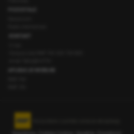
Patronaty
POZOSTAŁE
Newsroom
Radio internetowe
KONTAKT
O nas
Gorąca Linia RMF FM: 600 700 800
email: fakty@rmf.fm
APLIKACJE MOBILNE
RMF FM
RMF ON
Korzystanie z portalu oznacza akceptację
Regulaminu
.
Polityka Cookies
.
SpeakUp
.
Prywatność
.