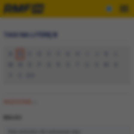
TAGI NA LITERĘ B
A
B
C
D
E
F
G
H
I
J
K
L
M
N
O
P
Q
R
S
T
U
V
W
X
Y
Z
0-9
WSZYSTKIE
(0)
BIALKO
Brak artykułów dla wybranego tagu.