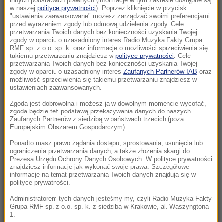
innych podstawach prawnych (informacje w tym zakresie dostępne są
21:15
w naszej
polityce prywatności
). Poprzez kliknięcie w przycisk
"ustawienia zaawansowane" możesz zarządzać swoimi preferencjami
Masakra w Jemenie. Huti przeszli do
przed wyrażeniem zgody lub odmową udzielenia zgody. Cele
ofensywy
przetwarzania Twoich danych bez konieczności uzyskania Twojej
zgody w oparciu o uzasadniony interes Radio Muzyka Fakty Grupa
RMF sp. z o.o. sp. k. oraz informacje o możliwości sprzeciwienia się
21:14
takiemu przetwarzaniu znajdziesz w
polityce prywatności
. Cele
Tam jeszcze nie był. Zełenski odwiedzi
przetwarzania Twoich danych bez konieczności uzyskania Twojej
zgody w oparciu o uzasadniony interes
Zaufanych Partnerów IAB
oraz
partnera Rosji
możliwość sprzeciwienia się takiemu przetwarzaniu znajdziesz w
ustawieniach zaawansowanych.
21:12
Zgoda jest dobrowolna i możesz ją w dowolnym momencie wycofać,
Lech ograł mistrza Wysp Owczych. Agnero
zgoda będzie też podstawą przekazywania danych do naszych
zapewnił Poznaniakom zaliczkę
Zaufanych Partnerów z siedzibą w państwach trzecich (poza
Europejskim Obszarem Gospodarczym).
20:58
Ponadto masz prawo żądania dostępu, sprostowania, usunięcia lub
ograniczenia przetwarzania danych, a także złożenia skargi do
Mobilizacja po wydarzeniach w Lipsku. Polska
Prezesa Urzędu Ochrony Danych Osobowych. W polityce prywatności
dołącza do rozmów
znajdziesz informacje jak wykonać swoje prawa. Szczegółowe
informacje na temat przetwarzania Twoich danych znajdują się w
polityce prywatności.
20:57
Żandarmeria Wojskowa bada incydent z
Administratorem tych danych jesteśmy my, czyli Radio Muzyka Fakty
Grupa RMF sp. z o.o. sp. k. z siedzibą w Krakowie, al. Waszyngtona
udziałem wojskowego śmigłowca
1.