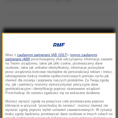
NAJNOWSZE
22:17
Wraz z
zaufanymi partnerami IAB (1017)
i
innymi zaufanymi
GKS Katowice w nieciekawej sytuacji przed
partnerami (489)
przechowujemy i/lub odczytujemy informacje zawarte
rewanżem z Izraelczykami
na Twoim urządzeniu, takie jak pliki cookie, przetwarzamy dane
osobowe, takie jak unikalne identyfikatory, informacje przesyłane
przez urządzenia końcowe niezbędne do personalizacji reklam i treści,
21:42
udostępnienie funkcji mediów społecznościowych pomiaru ruchu jak
Raków bezbramkowo remisuje. Sprawa
również dla rozwoju i poprawny naszych produktów. Za Twoją zgodą
my, jak i partnerzy możemy wykorzystywać precyzyjne dane
awansu otwarta
geolokalizacyjne i identyfikację poprzez skanowanie urządzeń.
Przechodząc do serwisu zgadzasz się na wskazane działania.
21:37
Możesz wyrazić zgodę na powyższe cele przetwarzania poprzez
Rosja na dalekiej północy ćwiczyła walkę z
kliknięcie w przycisk "przechodzę do serwisu", możesz również nie
wyrażać zgody poprzez wybór ustawień zaawansowanych. W sytuacji
NATO
braku zgody będziemy przetwarzać dane osobowe w innych celach na