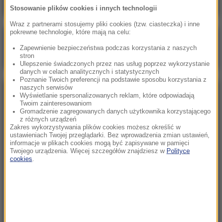
Stosowanie plików cookies i innych technologii
Wraz z partnerami stosujemy pliki cookies (tzw. ciasteczka) i inne
pokrewne technologie, które mają na celu:
Poranna rozmowa w RMF FM
Zapewnienie bezpieczeństwa podczas korzystania z naszych
Gościem Marcin Mastalerek
stron
Ulepszenie świadczonych przez nas usług poprzez wykorzystanie
danych w celach analitycznych i statystycznych
Poznanie Twoich preferencji na podstawie sposobu korzystania z
naszych serwisów
NAJPOPULARNIEJSZE
Wyświetlanie spersonalizowanych reklam, które odpowiadają
Twoim zainteresowaniom
Gromadzenie zagregowanych danych użytkownika korzystającego
z różnych urządzeń
Sobota, 1 sierpnia 2026 (15:39)
Zakres wykorzystywania plików cookies możesz określić w
Sumy opanowały jezioro Garda. Włosi przygotowali
ustawieniach Twojej przeglądarki. Bez wprowadzenia zmian ustawień,
informacje w plikach cookies mogą być zapisywane w pamięci
100 tys. euro dla tych, którzy je złowią
Twojego urządzenia. Więcej szczegółów znajdziesz w
Polityce
cookies
.
Niedziela, 2 sierpnia 2026 (16:32)
Gdzie żyje się najlepiej? Oto raj dla emigrantów
Niedziela, 2 sierpnia 2026 (05:13)