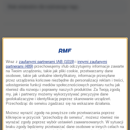
Brak artykułów dla wybranego tagu.
NAJNOWSZE
Wraz z
zaufanymi partnerami IAB (1019)
i
innymi zaufanymi
19:36
partnerami (489)
przechowujemy i/lub odczytujemy informacje zawarte
na Twoim urządzeniu, takie jak pliki cookie, przetwarzamy dane
Miliardowe szkody Orlenu. Byłym
osobowe, takie jak unikalne identyfikatory, informacje przesyłane
menadżerom grozi do 25 lat więzienia
przez urządzenia końcowe niezbędne do personalizacji reklam i treści,
udostępnienie funkcji mediów społecznościowych pomiaru ruchu jak
również dla rozwoju i poprawny naszych produktów. Za Twoją zgodą
19:16
my, jak i partnerzy możemy wykorzystywać precyzyjne dane
Sąd ponownie wstrzymuje inwestycję Trumpa.
geolokalizacyjne i identyfikację poprzez skanowanie urządzeń.
Przechodząc do serwisu zgadzasz się na wskazane działania.
Prezydent odpowiada
Możesz wyrazić zgodę na powyższe cele przetwarzania poprzez
19:15
kliknięcie w przycisk "przechodzę do serwisu", możesz również nie
wyrażać zgody poprzez wybór ustawień zaawansowanych. W sytuacji
Krwawa forsa dla dyktatora. Kim Dzong Un
braku zgody będziemy przetwarzać dane osobowe w innych celach na