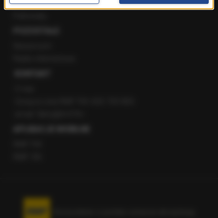
Staż w RMF24
Patronaty
POZOSTAŁE
Newsroom
Radio internetowe
KONTAKT
O nas
Gorąca Linia RMF FM: 600 700 800
email: fakty@rmf.fm
APLIKACJE MOBILNE
RMF FM
RMF ON
Korzystanie z portalu oznacza akceptację