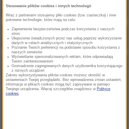
25 lat po historycznej wizycie
Stosowanie plików cookies i innych technologii
Wraz z partnerami stosujemy pliki cookies (tzw. ciasteczka) i inne
pokrewne technologie, które mają na celu:
Zapewnienie bezpieczeństwa podczas korzystania z naszych
Poranna rozmowa w RMF FM
stron
Ulepszenie świadczonych przez nas usług poprzez wykorzystanie
Gościem Marcin Mastalerek
danych w celach analitycznych i statystycznych
Poznanie Twoich preferencji na podstawie sposobu korzystania z
naszych serwisów
Wyświetlanie spersonalizowanych reklam, które odpowiadają
Twoim zainteresowaniom
NAJPOPULARNIEJSZE
Gromadzenie zagregowanych danych użytkownika korzystającego
z różnych urządzeń
Zakres wykorzystywania plików cookies możesz określić w
Niedziela, 2 sierpnia 2026 (16:32)
ustawieniach Twojej przeglądarki. Bez wprowadzenia zmian ustawień,
informacje w plikach cookies mogą być zapisywane w pamięci
Gdzie żyje się najlepiej? Oto raj dla emigrantów
Twojego urządzenia. Więcej szczegółów znajdziesz w
Polityce
cookies
.
Sobota, 1 sierpnia 2026 (15:39)
Sumy opanowały jezioro Garda. Włosi przygotowali
100 tys. euro dla tych, którzy je złowią