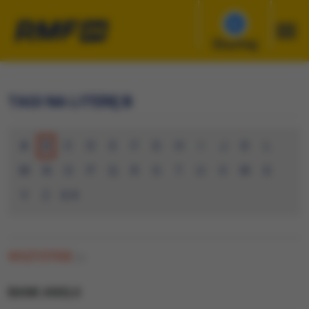
Słuchaj
TAGI NA LITERĘ B
A
B
C
D
E
F
G
H
I
J
K
L
M
N
O
P
Q
R
S
T
U
V
W
X
Y
Z
0-9
WSZYSTKIE
(0)
BANK ANGLII