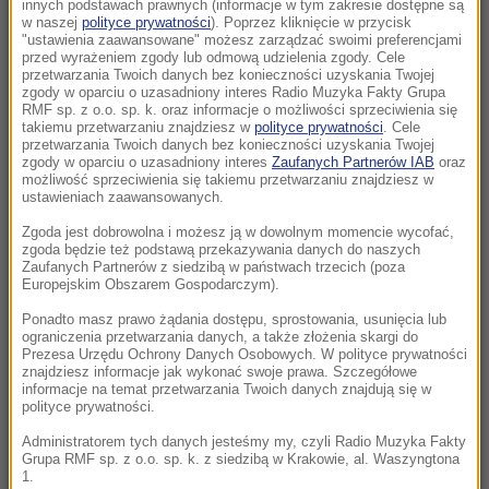
zarabia miliardy na wojnie Rosji
innych podstawach prawnych (informacje w tym zakresie dostępne są
w naszej
polityce prywatności
). Poprzez kliknięcie w przycisk
"ustawienia zaawansowane" możesz zarządzać swoimi preferencjami
18:54
przed wyrażeniem zgody lub odmową udzielenia zgody. Cele
Mówiła żartem, żyła z pasją. Warszawa
przetwarzania Twoich danych bez konieczności uzyskania Twojej
zgody w oparciu o uzasadniony interes Radio Muzyka Fakty Grupa
pożegna Igę Cembrzyńską
RMF sp. z o.o. sp. k. oraz informacje o możliwości sprzeciwienia się
takiemu przetwarzaniu znajdziesz w
polityce prywatności
. Cele
przetwarzania Twoich danych bez konieczności uzyskania Twojej
18:42
zgody w oparciu o uzasadniony interes
Zaufanych Partnerów IAB
oraz
Areszt po megapożarze pod Atenami.
możliwość sprzeciwienia się takiemu przetwarzaniu znajdziesz w
ustawieniach zaawansowanych.
Burmistrz wśród zatrzymanych
Zgoda jest dobrowolna i możesz ją w dowolnym momencie wycofać,
18:32
zgoda będzie też podstawą przekazywania danych do naszych
Zaufanych Partnerów z siedzibą w państwach trzecich (poza
Polka na czele Tour de France! Wielkie
Europejskim Obszarem Gospodarczym).
zwycięstwo na 7. etapie wyścigu
Ponadto masz prawo żądania dostępu, sprostowania, usunięcia lub
ograniczenia przetwarzania danych, a także złożenia skargi do
18:23
Prezesa Urzędu Ochrony Danych Osobowych. W polityce prywatności
AI zaprojektowała działającego wirusa. To
znajdziesz informacje jak wykonać swoje prawa. Szczegółowe
informacje na temat przetwarzania Twoich danych znajdują się w
dobra i zła wiadomość
polityce prywatności.
Administratorem tych danych jesteśmy my, czyli Radio Muzyka Fakty
18:11
Grupa RMF sp. z o.o. sp. k. z siedzibą w Krakowie, al. Waszyngtona
Ukraina uczci Jana Pawła II monetą. Hołd w
1.