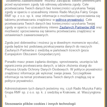
"ustawienia zaawansowane" możesz zarządzać swoimi preferencjami
przed wyrażeniem zgody lub odmową udzielenia zgody. Cele
Miałem go w mojej reprezentacji młodzieżowej. To
przetwarzania Twoich danych bez konieczności uzyskania Twojej
zgody w oparciu o uzasadniony interes Radio Muzyka Fakty Grupa
był jego problem i do dziś to jego mankament. Gdy
RMF sp. z o.o. sp. k. oraz informacje o możliwości sprzeciwienia się
ma krycie przed polem karnym 1 na 1, niestety nie
takiemu przetwarzaniu znajdziesz w
polityce prywatności
. Cele
przetwarzania Twoich danych bez konieczności uzyskania Twojej
idzie za napastnikiem. Napastnik wychodzi na czystą
zgody w oparciu o uzasadniony interes
Zaufanych Partnerów IAB
oraz
możliwość sprzeciwienia się takiemu przetwarzaniu znajdziesz w
pozycję i strzela bramkę. To nie powinno się
ustawieniach zaawansowanych.
przytrafić.
Było widać, że odstajemy od rywali
Zgoda jest dobrowolna i możesz ją w dowolnym momencie wycofać,
zgoda będzie też podstawą przekazywania danych do naszych
motorycznie, ale jako zespół potrafiliśmy ich
Zaufanych Partnerów z siedzibą w państwach trzecich (poza
Europejskim Obszarem Gospodarczym).
zaatakować wysoko i zmusić do błędów.
Ponadto masz prawo żądania dostępu, sprostowania, usunięcia lub
ograniczenia przetwarzania danych, a także złożenia skargi do
Andrzej Juskowiak (były reprezentant Polski,
Prezesa Urzędu Ochrony Danych Osobowych. W polityce prywatności
znajdziesz informacje jak wykonać swoje prawa. Szczegółowe
ekspert Canal Plus):
informacje na temat przetwarzania Twoich danych znajdują się w
polityce prywatności.
Ten mecz pokazał, że mamy potencjał, by grać
Administratorem tych danych jesteśmy my, czyli Radio Muzyka Fakty
inaczej. Nawet jeśli będziemy się bronić w pressingu
Grupa RMF sp. z o.o. sp. k. z siedzibą w Krakowie, al. Waszyngtona
1.
niskim - jak to można określić - to możemy stwarzać
Stosowanie plików cookies i innych technologii
sytuację. Warunek jest jeden: piłkarze ustawieni