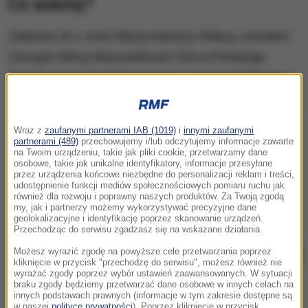
Co wiemy?
Zdaniem dr n. med. Marty Kałużny-Oleksy, członkini
Zarządu Sekcji Niewydolności Serca Polskiego
Towarzystwa Kardiologicznego i prezes Polskiego
Stowarzyszenia Osób z Niewydolnością Serca,
niewydolność serca to dla wielu Polaków schorzenie
Wraz z
zaufanymi partnerami IAB (1019)
i
innymi zaufanymi
tajemnicze
partnerami (489)
przechowujemy i/lub odczytujemy informacje zawarte
na Twoim urządzeniu, takie jak pliki cookie, przetwarzamy dane
i niezrozumiałe.
osobowe, takie jak unikalne identyfikatory, informacje przesyłane
przez urządzenia końcowe niezbędne do personalizacji reklam i treści,
udostępnienie funkcji mediów społecznościowych pomiaru ruchu jak
Mimo, że niewydolność serca przyjęła już w naszym
również dla rozwoju i poprawny naszych produktów. Za Twoją zgodą
my, jak i partnerzy możemy wykorzystywać precyzyjne dane
kraju skalę epidemii, wciąż wielu pacjentów jest
geolokalizacyjne i identyfikację poprzez skanowanie urządzeń.
Przechodząc do serwisu zgadzasz się na wskazane działania.
zaskoczonych diagnozą. Według ostatnich danych
w
Polsce żyje ponad 1,2 miliona osób z niewydolnością
Możesz wyrazić zgodę na powyższe cele przetwarzania poprzez
kliknięcie w przycisk "przechodzę do serwisu", możesz również nie
serca, ale wielu pacjentów nie wie o swojej chorobie
.
wyrażać zgody poprzez wybór ustawień zaawansowanych. W sytuacji
braku zgody będziemy przetwarzać dane osobowe w innych celach na
Niewydolności serca często nie podejrzewają też u
innych podstawach prawnych (informacje w tym zakresie dostępne są
w naszej
polityce prywatności
). Poprzez kliknięcie w przycisk