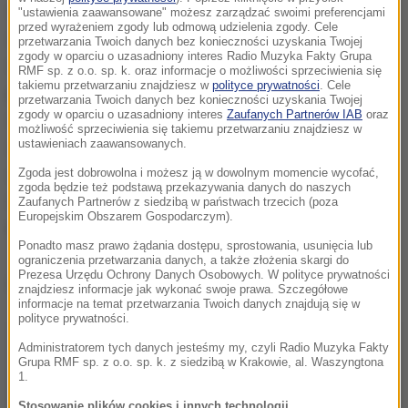
chorych osoby najbliższe. To może świadczyć o tym,
"ustawienia zaawansowane" możesz zarządzać swoimi preferencjami
przed wyrażeniem zgody lub odmową udzielenia zgody. Cele
że objawy tego groźnego schorzenia są wciąż
przetwarzania Twoich danych bez konieczności uzyskania Twojej
zgody w oparciu o uzasadniony interes Radio Muzyka Fakty Grupa
nieznane i często bagatelizowane. Z myślą o tym, by
RMF sp. z o.o. sp. k. oraz informacje o możliwości sprzeciwienia się
takiemu przetwarzaniu znajdziesz w
polityce prywatności
. Cele
po pierwsze sprawdzić stan wiedzy Polaków o
przetwarzania Twoich danych bez konieczności uzyskania Twojej
zgody w oparciu o uzasadniony interes
Zaufanych Partnerów IAB
oraz
niewydolności serca, a po drugie wdrożyć
możliwość sprzeciwienia się takiemu przetwarzaniu znajdziesz w
dopasowane do potrzeb pacjentów i ich bliskich
ustawieniach zaawansowanych.
działania edukacyjne został stworzony projekt
Zgoda jest dobrowolna i możesz ją w dowolnym momencie wycofać,
zgoda będzie też podstawą przekazywania danych do naszych
testów wiedzy o niewydolności serca
- mówi dr n.
Zaufanych Partnerów z siedzibą w państwach trzecich (poza
Europejskim Obszarem Gospodarczym).
med. M. Kałużna-Oleksy.
Ponadto masz prawo żądania dostępu, sprostowania, usunięcia lub
ograniczenia przetwarzania danych, a także złożenia skargi do
Prezesa Urzędu Ochrony Danych Osobowych. W polityce prywatności
Dalsza część artykułu pod materiałem video:
znajdziesz informacje jak wykonać swoje prawa. Szczegółowe
informacje na temat przetwarzania Twoich danych znajdują się w
polityce prywatności.
Administratorem tych danych jesteśmy my, czyli Radio Muzyka Fakty
Grupa RMF sp. z o.o. sp. k. z siedzibą w Krakowie, al. Waszyngtona
1.
Stosowanie plików cookies i innych technologii