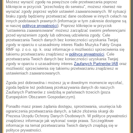
Możesz wyrazić zgodę na powyższe cele przetwarzania poprzez
Grupa profesora Davida Sinclaira z Harvard Medical
kliknięcie w przycisk "przechodzę do serwisu", możesz również nie
wyrażać zgody poprzez wybór ustawień zaawansowanych. W sytuacji
School przez lata koncentrowała się na badaniu
braku zgody będziemy przetwarzać dane osobowe w innych celach na
innych podstawach prawnych (informacje w tym zakresie dostępne są
grupy genów kodujących istotne dla procesów
w naszej
polityce prywatności
). Poprzez kliknięcie w przycisk
"ustawienia zaawansowane" możesz zarządzać swoimi preferencjami
starzenia się białka, zwane sirtuinami. Odkryła
przed wyrażeniem zgody lub odmową udzielenia zgody. Cele
przetwarzania Twoich danych bez konieczności uzyskania Twojej
wcześniej, że jeden z tych genów, SIRT1 ulega
zgody w oparciu o uzasadniony interes Radio Muzyka Fakty Grupa
RMF sp. z o.o. sp. k. oraz informacje o możliwości sprzeciwienia się
aktywacji pod wpływem resveratrolu, korzystnej dla
takiemu przetwarzaniu znajdziesz w
polityce prywatności
. Cele
przetwarzania Twoich danych bez konieczności uzyskania Twojej
zdrowia substancji, występującej w winogronach,
zgody w oparciu o uzasadniony interes
Zaufanych Partnerów IAB
oraz
czerwonym winie i niektórych orzechach. U myszy
możliwość sprzeciwienia się takiemu przetwarzaniu znajdziesz w
ustawieniach zaawansowanych.
pozbawionych genu SIRT1 procesy starzenia się
Zgoda jest dobrowolna i możesz ją w dowolnym momencie wycofać,
przyspieszały, co ciekawe jednak, o ile w komórkach
zgoda będzie też podstawą przekazywania danych do naszych
Zaufanych Partnerów z siedzibą w państwach trzecich (poza
nie brakowało białek tworzonych w jądrze
Europejskim Obszarem Gospodarczym).
komórkowym, nie było wystarczająco dużo tych,
Ponadto masz prawo żądania dostępu, sprostowania, usunięcia lub
ograniczenia przetwarzania danych, a także złożenia skargi do
kodowanych przez mitochondrialne DNA.
Prezesa Urzędu Ochrony Danych Osobowych. W polityce prywatności
znajdziesz informacje jak wykonać swoje prawa. Szczegółowe
informacje na temat przetwarzania Twoich danych znajdują się w
polityce prywatności.