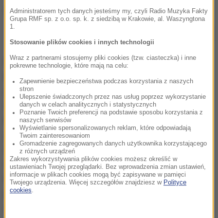
Administratorem tych danych jesteśmy my, czyli Radio Muzyka Fakty
Grupa RMF sp. z o.o. sp. k. z siedzibą w Krakowie, al. Waszyngtona
1.
Białko SIRT1 (na czerwono) otaczające chromosomy komórki
(niebieskie)
Stosowanie plików cookies i innych technologii
Wraz z partnerami stosujemy pliki cookies (tzw. ciasteczka) i inne
Dokładna analiza tego mechanizmu pokazała, że
pokrewne technologie, które mają na celu:
komunikacja jądra i mitochondriów wymaga SIRT1
Zapewnienie bezpieczeństwa podczas korzystania z naszych
stron
jako swego rodzaju "ochroniarza", który "pilnuje", by
Ulepszenie świadczonych przez nas usług poprzez wykorzystanie
inna cząsteczka, HIF-1 nie wprowadzała zakłóceń.
danych w celach analitycznych i statystycznych
Poznanie Twoich preferencji na podstawie sposobu korzystania z
By mechanizm był skuteczny, potrzebna jest
naszych serwisów
Wyświetlanie spersonalizowanych reklam, które odpowiadają
jeszcze odpowiednia ilość istotnych dla procesu
Twoim zainteresowaniom
Gromadzenie zagregowanych danych użytkownika korzystającego
oddychania komórkowego cząsteczek dinukleotydu
z różnych urządzeń
Zakres wykorzystywania plików cookies możesz określić w
nikotynoamidoadeninowego NAD. Z wiekiem ilość
ustawieniach Twojej przeglądarki. Bez wprowadzenia zmian ustawień,
informacje w plikach cookies mogą być zapisywane w pamięci
NAD spada, co rozpoczyna kaskadę niekorzystnych
Twojego urządzenia. Więcej szczegółów znajdziesz w
Polityce
cookies
.
procesów, ograniczających zdolność komórki do
wytwarzania energii.