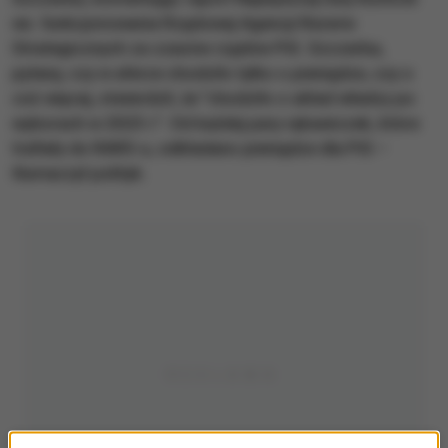
ws. funkcjonowania Rządowej Agencji Rezerw
Strategicznych za czasów rządów PiS. Szczerba,
pytany, czy w aferze chodziło tylko o pieniądze, czy o
coś więcej, stwierdził, że "chodziło o układ władzy po
wyborach w 2023 r.". Od każdej pary rękawiczek, które
trafiały do RARS-u, odkładano pieniądze dla PiS –
tłumaczył polityk.