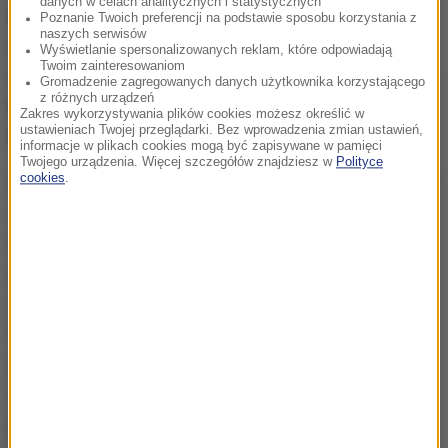
danych w celach analitycznych i statystycznych
Eurodeputowany KO stwierdzał, że to jest tak
Poznanie Twoich preferencji na podstawie sposobu korzystania z
naszych serwisów
naprawdę wewnętrzna konkurencja w PiS-ie, która
Wyświetlanie spersonalizowanych reklam, które odpowiadają
Twoim zainteresowaniom
narasta do potęgi, a w tej formacji każdy ma swoje
Gromadzenie zagregowanych danych użytkownika korzystającego
z różnych urządzeń
królestwo: Zbigniew Ziobro ma fundusz, a Adam
Zakres wykorzystywania plików cookies możesz określić w
ustawieniach Twojej przeglądarki. Bez wprowadzenia zmian ustawień,
Bielan ma NCBR
.
informacje w plikach cookies mogą być zapisywane w pamięci
Twojego urządzenia. Więcej szczegółów znajdziesz w
Polityce
cookies
.
Myślę, że przede wszystkim Ci, którzy poparli koalicję
15 października, chcą po prostu elementarnej
sprawiedliwości i przyzwoitości, i podwyższenia
standardów w życiu publicznym. Jak nie rozliczymy
zła, to zło wróci. I to widzimy po tym bezczelnym
również zachowaniu Kaczyńskiego, który podobnie
jak Ziobro stawia się ponad prawem i mówi, że to
wszystko go nie dotyczy.
Ja jestem absolutnie
przekonany, że jest determinacja niezależnych