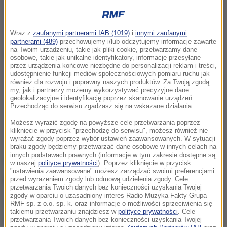
Wraz z
zaufanymi partnerami IAB (1019)
i
innymi zaufanymi
partnerami (489)
przechowujemy i/lub odczytujemy informacje zawarte
na Twoim urządzeniu, takie jak pliki cookie, przetwarzamy dane
osobowe, takie jak unikalne identyfikatory, informacje przesyłane
przez urządzenia końcowe niezbędne do personalizacji reklam i treści,
udostępnienie funkcji mediów społecznościowych pomiaru ruchu jak
Michał Szczerba
również dla rozwoju i poprawny naszych produktów. Za Twoją zgodą
my, jak i partnerzy możemy wykorzystywać precyzyjne dane
geolokalizacyjne i identyfikację poprzez skanowanie urządzeń.
Przechodząc do serwisu zgadzasz się na wskazane działania.
Posłuchaj:
Możesz wyrazić zgodę na powyższe cele przetwarzania poprzez
kliknięcie w przycisk "przechodzę do serwisu", możesz również nie
Aktualny
0:00
/
Czas
-:-
Załadowany
:
Odtwarzaj
wyrażać zgody poprzez wybór ustawień zaawansowanych. W sytuacji
0%
braku zgody będziemy przetwarzać dane osobowe w innych celach na
czas
trwania
innych podstawach prawnych (informacje w tym zakresie dostępne są
"Mam wrażenie, że jest gorzej, niż
w naszej
polityce prywatności
). Poprzez kliknięcie w przycisk
"ustawienia zaawansowane" możesz zarządzać swoimi preferencjami
myśleliśmy"
przed wyrażeniem zgody lub odmową udzielenia zgody. Cele
przetwarzania Twoich danych bez konieczności uzyskania Twojej
zgody w oparciu o uzasadniony interes Radio Muzyka Fakty Grupa
Mam takie wrażenie, że jest gorzej, niż myśleliśmy, a
RMF sp. z o.o. sp. k. oraz informacje o możliwości sprzeciwienia się
takiemu przetwarzaniu znajdziesz w
polityce prywatności
. Cele
byliśmy sobie w stanie z panem posłem Jońskim
przetwarzania Twoich danych bez konieczności uzyskania Twojej