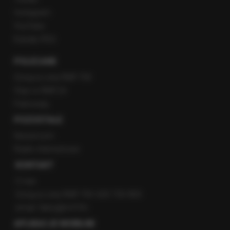
Instagram
YouTube
Kanały RSS
POLECANE
Gorąca Linia RMF FM
Staż w RMF24
Patronaty
POZOSTAŁE
Newsroom
Radio internetowe
KONTAKT
O nas
Gorąca Linia RMF FM: 600 700 800
email: fakty@rmf.fm
APLIKACJE MOBILNE