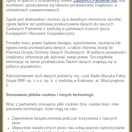
zgody w oparciu o uzasadniony interes
Zaufanych Partnerów IAB
oraz
wyobrazić różne rzeczy. Tak naprawdę to, co
możliwość sprzeciwienia się takiemu przetwarzaniu znajdziesz w
ustawieniach zaawansowanych.
zobaczyliśmy poprzez również ten raport i poprzez te
Zgoda jest dobrowolna i możesz ją w dowolnym momencie wycofać,
wyrywkowe kontrole - one dotyczyły tylko kilku
zgoda będzie też podstawą przekazywania danych do naszych
Zaufanych Partnerów z siedzibą w państwach trzecich (poza
zamówień, gdzie oszacowano tę stratę,
Europejskim Obszarem Gospodarczym).
niegospodarność na poziomie 70 milionów złotych -
Ponadto masz prawo żądania dostępu, sprostowania, usunięcia lub
zobaczyliśmy, że cały łańcuch dostaw na Ukrainę,
ograniczenia przetwarzania danych, a także złożenia skargi do
Prezesa Urzędu Ochrony Danych Osobowych. W polityce prywatności
które realizowała rządowa agencja Morawieckiego,
znajdziesz informacje jak wykonać swoje prawa. Szczegółowe
informacje na temat przetwarzania Twoich danych znajdują się w
był naznaczony znajomościami i brakiem wyobraźni
-
polityce prywatności.
powiedział Michał Szczerba w Rozmowie o 7:00 w
Administratorem tych danych jesteśmy my, czyli Radio Muzyka Fakty
Grupa RMF sp. z o.o. sp. k. z siedzibą w Krakowie, al. Waszyngtona
internetowym Radiu RMF24, zapytany, co nowego
1.
dowiedział się z raportu Najwyższej Izby Kontroli o
Stosowanie plików cookies i innych technologii
RARS.
Wraz z partnerami stosujemy pliki cookies (tzw. ciasteczka) i inne
pokrewne technologie, które mają na celu:
Gość Piotra Salaka zaznaczył, że w całej aferze
Zapewnienie bezpieczeństwa podczas korzystania z naszych
"chodziło o układ władzy po wyborach 2023 roku".
stron
Ulepszenie świadczonych przez nas usług poprzez wykorzystanie