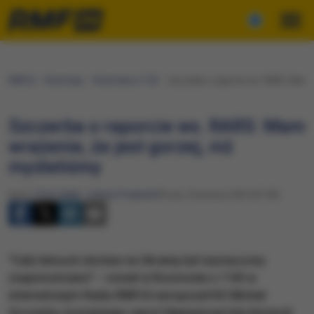
RMF24
Rozmowy
Rozmowa o 7:00
Szczerba o raporcie ws. RARS: Mam wr
Szczerba o raporcie ws. RARS: Mam
wrażenie, że jest gorzej, niż
myśleliśmy
Autor:
Piotr Salak
,
Łukasz Pośpiech
Środa, 9 kwietnia 2025 (07:00)
"Cały łańcuch dostaw na Ukrainę był naznaczony
znajomościami" – mówił w Rozmowie o 7:00 w
internetowym Radiu RMF24 europoseł KO Michał
Szczerba, komentując raport Najwyższej Izby Kontroli