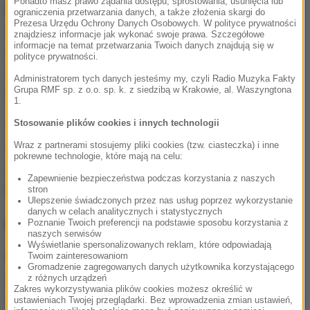
Ponadto masz prawo żądania dostępu, sprostowania, usunięcia lub
Kołodziejczak jest także zwolennikiem
ograniczenia przetwarzania danych, a także złożenia skargi do
Prezesa Urzędu Ochrony Danych Osobowych. W polityce prywatności
wprowadzenia w UE minimum 8 proc. VAT na
znajdziesz informacje jak wykonać swoje prawa. Szczegółowe
informacje na temat przetwarzania Twoich danych znajdują się w
żywność importowaną z Ukrainy.
Dziś nie ma żadnej
polityce prywatności.
takiej przesłanki, żeby ta żywność nie była
Administratorem tych danych jesteśmy my, czyli Radio Muzyka Fakty
Grupa RMF sp. z o.o. sp. k. z siedzibą w Krakowie, al. Waszyngtona
opodatkowana
- przekonywał wiceszef MRiRW.
1.
Zapowiedział też, że będzie działał na rzecz
Stosowanie plików cookies i innych technologii
uszczelnienia granicy z Ukrainą.
Gwarantuję to -
Wraz z partnerami stosujemy pliki cookies (tzw. ciasteczka) i inne
pokrewne technologie, które mają na celu:
granica będzie szczelna jak nigdy dotąd
- zapewnił
Zapewnienie bezpieczeństwa podczas korzystania z naszych
polityk.
stron
Ulepszenie świadczonych przez nas usług poprzez wykorzystanie
danych w celach analitycznych i statystycznych
Rozmowy z Kijowem
Poznanie Twoich preferencji na podstawie sposobu korzystania z
naszych serwisów
Wyświetlanie spersonalizowanych reklam, które odpowiadają
Kołodziejczak przypomniał, że obecnie toczą się
Twoim zainteresowaniom
Gromadzenie zagregowanych danych użytkownika korzystającego
rozmowy z Kijowem, których celem jest
z różnych urządzeń
Zakres wykorzystywania plików cookies możesz określić w
wypracowanie porozumień dwustronnych.
Ich celem
ustawieniach Twojej przeglądarki. Bez wprowadzenia zmian ustawień,