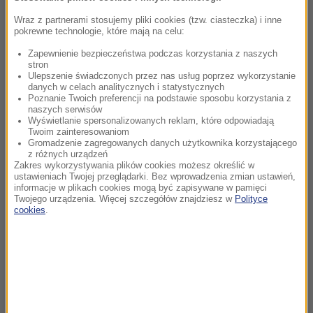
Wraz z partnerami stosujemy pliki cookies (tzw. ciasteczka) i inne
pokrewne technologie, które mają na celu:
Zapewnienie bezpieczeństwa podczas korzystania z naszych
stron
Ulepszenie świadczonych przez nas usług poprzez wykorzystanie
danych w celach analitycznych i statystycznych
Poznanie Twoich preferencji na podstawie sposobu korzystania z
naszych serwisów
Wyświetlanie spersonalizowanych reklam, które odpowiadają
Twoim zainteresowaniom
Gromadzenie zagregowanych danych użytkownika korzystającego
z różnych urządzeń
Zakres wykorzystywania plików cookies możesz określić w
ustawieniach Twojej przeglądarki. Bez wprowadzenia zmian ustawień,
informacje w plikach cookies mogą być zapisywane w pamięci
Twojego urządzenia. Więcej szczegółów znajdziesz w
Polityce
cookies
.