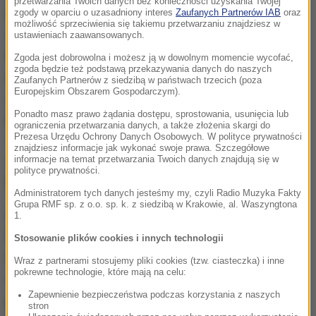
przetwarzania Twoich danych bez konieczności uzyskania Twojej
że 7 na 10 Polaków nie jest zadowolonych z tego, że
zgody w oparciu o uzasadniony interes
Zaufanych Partnerów IAB
oraz
możliwość sprzeciwienia się takiemu przetwarzaniu znajdziesz w
Jarosław Kaczyński dołączył do rządu, jako
ustawieniach zaawansowanych.
wicepremier.
Nie wiem skąd ten wynik, nie wiem
Zgoda jest dobrowolna i możesz ją w dowolnym momencie wycofać,
zgoda będzie też podstawą przekazywania danych do naszych
kogo pytano. Ja jestem bardzo zadowolony z tego,
Zaufanych Partnerów z siedzibą w państwach trzecich (poza
Europejskim Obszarem Gospodarczym).
że Kaczyński wszedł do rządu, bo to jest teraz
Ponadto masz prawo żądania dostępu, sprostowania, usunięcia lub
bardziej dynamiczny rząd. Jest więcej możliwości.
ograniczenia przetwarzania danych, a także złożenia skargi do
Prezesa Urzędu Ochrony Danych Osobowych. W polityce prywatności
To, że premier Kaczyński jest w rządzie to jest dobre
znajdziesz informacje jak wykonać swoje prawa. Szczegółowe
dla Polaków
- przekonywał Robert Telus w
informacje na temat przetwarzania Twoich danych znajdują się w
polityce prywatności.
Popołudniowej rozmowie w RMF FM.
Administratorem tych danych jesteśmy my, czyli Radio Muzyka Fakty
Grupa RMF sp. z o.o. sp. k. z siedzibą w Krakowie, al. Waszyngtona
Z tego sondażu wynika również, że rząd Prawa i
1.
Sprawiedliwości traci poparcie obywateli. Polityk PiS-
Stosowanie plików cookies i innych technologii
u był sceptycznie nastawiony do wyników.
To zależy
Wraz z partnerami stosujemy pliki cookies (tzw. ciasteczka) i inne
pokrewne technologie, które mają na celu:
od tego kogo i gdzie pytamy. Są różne sposoby na
Zapewnienie bezpieczeństwa podczas korzystania z naszych
przeprowadzania sondażów i do sondaży zawsze
stron