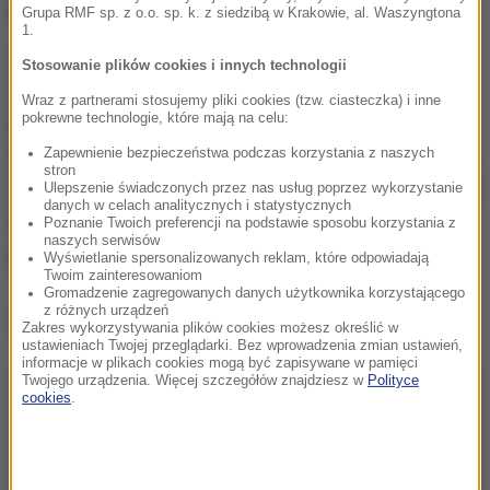
podkreślał Jarosław Gowin.
Grupa RMF sp. z o.o. sp. k. z siedzibą w Krakowie, al. Waszyngtona
1.
Z drugiej strony przekonywał: "Ja udowodniłem rok
Stosowanie plików cookies i innych technologii
temu, podając się do dymisji (w związku z
Wraz z partnerami stosujemy pliki cookies (tzw. ciasteczka) i inne
pokrewne technologie, które mają na celu:
konfliktem wokół wyborów kopertowych - przyp.
Zapewnienie bezpieczeństwa podczas korzystania z naszych
RMF), że tam, gdzie chodzi o polską rację stanu, tam,
stron
gdzie podejmowane są działania szkodzące Polsce i
Ulepszenie świadczonych przez nas usług poprzez wykorzystanie
danych w celach analitycznych i statystycznych
Polakom, tam będzie moje i Porozumienia non
Poznanie Twoich preferencji na podstawie sposobu korzystania z
naszych serwisów
possumus, nie zgadzamy się".
Wyświetlanie spersonalizowanych reklam, które odpowiadają
Twoim zainteresowaniom
Gromadzenie zagregowanych danych użytkownika korzystającego
z różnych urządzeń
Dalsza część artykułu pod materiałem video:
Zakres wykorzystywania plików cookies możesz określić w
ustawieniach Twojej przeglądarki. Bez wprowadzenia zmian ustawień,
informacje w plikach cookies mogą być zapisywane w pamięci
Twojego urządzenia. Więcej szczegółów znajdziesz w
Polityce
cookies
.