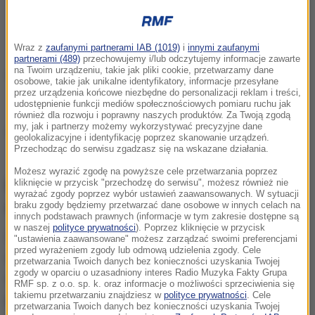
pokoju z łóżkami, a także czujnika tlenku węgla
w lokalach z urządzeniami spalającymi paliwa
Wraz z
zaufanymi partnerami IAB (1019)
i
innymi zaufanymi
(np. kominki, piecyki gazowe).
partnerami (489)
przechowujemy i/lub odczytujemy informacje zawarte
na Twoim urządzeniu, takie jak pliki cookie, przetwarzamy dane
Przepisy dotyczą nie tylko hoteli, ale także
osobowe, takie jak unikalne identyfikatory, informacje przesyłane
apartamentów i pokoi wynajmowanych przez
przez urządzenia końcowe niezbędne do personalizacji reklam i treści,
udostępnienie funkcji mediów społecznościowych pomiaru ruchu jak
platformy internetowe.
również dla rozwoju i poprawny naszych produktów. Za Twoją zgodą
my, jak i partnerzy możemy wykorzystywać precyzyjne dane
Najważniejsze informacje z kraju i ze świata
geolokalizacyjne i identyfikację poprzez skanowanie urządzeń.
znajdziesz na stronie głównej
RMF24
Przechodząc do serwisu zgadzasz się na wskazane działania.
Możesz wyrazić zgodę na powyższe cele przetwarzania poprzez
Nowe przepisy wchodzą w życie: Czujki
kliknięcie w przycisk "przechodzę do serwisu", możesz również nie
wyrażać zgody poprzez wybór ustawień zaawansowanych. W sytuacji
dymu i czadu w wynajmowanym lokalu
braku zgody będziemy przetwarzać dane osobowe w innych celach na
innych podstawach prawnych (informacje w tym zakresie dostępne są
w naszej
polityce prywatności
). Poprzez kliknięcie w przycisk
Zmiany obejmują nie tylko hotele, ale również
"ustawienia zaawansowane" możesz zarządzać swoimi preferencjami
przed wyrażeniem zgody lub odmową udzielenia zgody. Cele
apartamenty, pokoje na doby oraz nieruchomości
przetwarzania Twoich danych bez konieczności uzyskania Twojej
zgody w oparciu o uzasadniony interes Radio Muzyka Fakty Grupa
oferowane za pośrednictwem internetowych
RMF sp. z o.o. sp. k. oraz informacje o możliwości sprzeciwienia się
takiemu przetwarzaniu znajdziesz w
polityce prywatności
. Cele
platform rezerwacyjnych.
Podstawowym
przetwarzania Twoich danych bez konieczności uzyskania Twojej