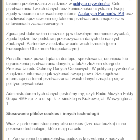
takiemu przetwarzaniu znajdziesz w
polityce prywatności
. Cele
przetwarzania Twoich danych bez konieczności uzyskania Twojej
zgody w oparciu o uzasadniony interes
Zaufanych Partnerów IAB
oraz
możliwość sprzeciwienia się takiemu przetwarzaniu znajdziesz w
ustawieniach zaawansowanych.
Zgoda jest dobrowolna i możesz ją w dowolnym momencie wycofać,
zgoda będzie też podstawą przekazywania danych do naszych
Zaufanych Partnerów z siedzibą w państwach trzecich (poza
Europejskim Obszarem Gospodarczym).
Ponadto masz prawo żądania dostępu, sprostowania, usunięcia lub
ograniczenia przetwarzania danych, a także złożenia skargi do
Prezesa Urzędu Ochrony Danych Osobowych. W polityce prywatności
znajdziesz informacje jak wykonać swoje prawa. Szczegółowe
informacje na temat przetwarzania Twoich danych znajdują się w
polityce prywatności.
Administratorem tych danych jesteśmy my, czyli Radio Muzyka Fakty
Grupa RMF sp. z o.o. sp. k. z siedzibą w Krakowie, al. Waszyngtona
1.
Stosowanie plików cookies i innych technologii
Dalsza część artykułu pod materiałem video:
Wraz z partnerami stosujemy pliki cookies (tzw. ciasteczka) i inne
pokrewne technologie, które mają na celu:
Zapewnienie bezpieczeństwa podczas korzystania z naszych