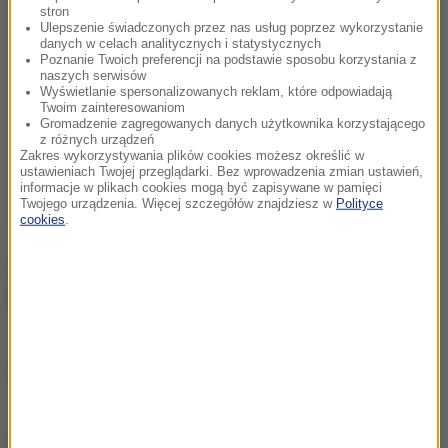
stron
Ulepszenie świadczonych przez nas usług poprzez wykorzystanie
danych w celach analitycznych i statystycznych
Poznanie Twoich preferencji na podstawie sposobu korzystania z
naszych serwisów
Wyświetlanie spersonalizowanych reklam, które odpowiadają
Twoim zainteresowaniom
Gromadzenie zagregowanych danych użytkownika korzystającego
z różnych urządzeń
Zakres wykorzystywania plików cookies możesz określić w
ustawieniach Twojej przeglądarki. Bez wprowadzenia zmian ustawień,
informacje w plikach cookies mogą być zapisywane w pamięci
Twojego urządzenia. Więcej szczegółów znajdziesz w
Polityce
cookies
.
Organizatorem było Miasto Limanowa na czele z
Burmistrz Jolantą Juszkiewicz.
Źródło: RMF FM
chcesz widzieć więcej artykułów od RMF24?
dodaj w