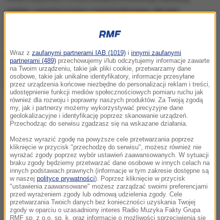
wybór najstarszego i najmłodszego, ale też
najmilszego uczestnika wydarzenia oraz występ
Zespołu Regionalnego LIMANOWIANIE im. Ludwika
Wraz z
zaufanymi partnerami IAB (1019)
i
innymi zaufanymi
Mordarskiego - to tylko niektóre atrakcje jakie
partnerami (489)
przechowujemy i/lub odczytujemy informacje zawarte
na Twoim urządzeniu, takie jak pliki cookie, przetwarzamy dane
czekały na uczestników akcji pod hasłem Odkryj
osobowe, takie jak unikalne identyfikatory, informacje przesyłane
Beskid Wyspowy.
przez urządzenia końcowe niezbędne do personalizacji reklam i treści,
udostępnienie funkcji mediów społecznościowych pomiaru ruchu jak
również dla rozwoju i poprawny naszych produktów. Za Twoją zgodą
my, jak i partnerzy możemy wykorzystywać precyzyjne dane
geolokalizacyjne i identyfikację poprzez skanowanie urządzeń.
Przechodząc do serwisu zgadzasz się na wskazane działania.
Możesz wyrazić zgodę na powyższe cele przetwarzania poprzez
kliknięcie w przycisk "przechodzę do serwisu", możesz również nie
wyrażać zgody poprzez wybór ustawień zaawansowanych. W sytuacji
braku zgody będziemy przetwarzać dane osobowe w innych celach na
innych podstawach prawnych (informacje w tym zakresie dostępne są
w naszej
polityce prywatności
). Poprzez kliknięcie w przycisk
"ustawienia zaawansowane" możesz zarządzać swoimi preferencjami
przed wyrażeniem zgody lub odmową udzielenia zgody. Cele
przetwarzania Twoich danych bez konieczności uzyskania Twojej
zgody w oparciu o uzasadniony interes Radio Muzyka Fakty Grupa
RMF sp. z o.o. sp. k. oraz informacje o możliwości sprzeciwienia się