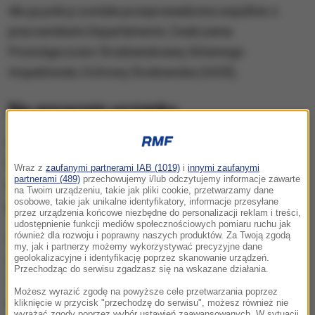
Akcja policji została przeprowadzona wspólnie z
pracownikami Departamentu Zwalczania
Przestępczości Środowiskowej Głównego
Inspektoratu Ochrony Środowiska (GIOŚ).
Na gorącym uczynku
Kilka dni temu policjanci z Komendy Wojewódzkiej
Policji w Radomiu
namierzyli samochód ciężarowy,
Wraz z
zaufanymi partnerami IAB (1019)
i
innymi zaufanymi
partnerami (489)
przechowujemy i/lub odczytujemy informacje zawarte
w którym - jak podejrzewano - mogą być
na Twoim urządzeniu, takie jak pliki cookie, przetwarzamy dane
osobowe, takie jak unikalne identyfikatory, informacje przesyłane
przewożone odpady, również te niebezpieczne
.
przez urządzenia końcowe niezbędne do personalizacji reklam i treści,
udostępnienie funkcji mediów społecznościowych pomiaru ruchu jak
również dla rozwoju i poprawny naszych produktów. Za Twoją zgodą
Kiedy tylko pojazd zjechał z drogi i dojechał do
my, jak i partnerzy możemy wykorzystywać precyzyjne dane
miejsca docelowego, policjanci rozpoczęli działania,
geolokalizacyjne i identyfikację poprzez skanowanie urządzeń.
Przechodząc do serwisu zgadzasz się na wskazane działania.
w wyniku których
czterech mężczyzn zostało
Możesz wyrazić zgodę na powyższe cele przetwarzania poprzez
zatrzymanych
- informuje mazowiecka policja.
kliknięcie w przycisk "przechodzę do serwisu", możesz również nie
wyrażać zgody poprzez wybór ustawień zaawansowanych. W sytuacji