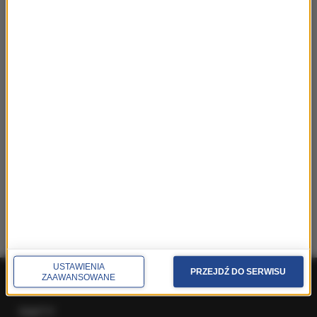
USTAWIENIA
PRZEJDŹ DO SERWISU
ZAAWANSOWANE
FAKTY