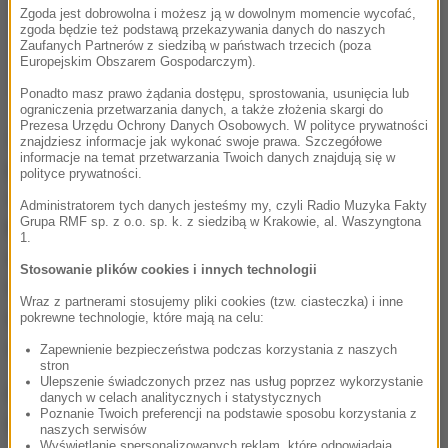
Zgoda jest dobrowolna i możesz ją w dowolnym momencie wycofać,
zgoda będzie też podstawą przekazywania danych do naszych
Zaufanych Partnerów z siedzibą w państwach trzecich (poza
Europejskim Obszarem Gospodarczym).
Ponadto masz prawo żądania dostępu, sprostowania, usunięcia lub
ograniczenia przetwarzania danych, a także złożenia skargi do
Prezesa Urzędu Ochrony Danych Osobowych. W polityce prywatności
Znana z niezaprzeczalnie zapierających dech w
znajdziesz informacje jak wykonać swoje prawa. Szczegółowe
informacje na temat przetwarzania Twoich danych znajdują się w
piersiach występów na żywo z kolosalną produkcją,
polityce prywatności.
w połączeniu z jej światowej klasy talentem, trasa
Administratorem tych danych jesteśmy my, czyli Radio Muzyka Fakty
Grupa RMF sp. z o.o. sp. k. z siedzibą w Krakowie, al. Waszyngtona
P!NK
Summer Carnival 2023
będzie kolejnym
1.
imponującym punktem zwrotnym w jej już
Stosowanie plików cookies i innych technologii
fenomenalnej karierze i prawdziwie
Wraz z partnerami stosujemy pliki cookies (tzw. ciasteczka) i inne
niezapomnianym doświadczeniem dla fanów w
pokrewne technologie, które mają na celu:
całej Europie i Ameryce Północnej w 2023 roku.
Zapewnienie bezpieczeństwa podczas korzystania z naszych
stron
Ulepszenie świadczonych przez nas usług poprzez wykorzystanie
P!NK Summer Carnival 2023. Niedziela 16 lipca - PGE
danych w celach analitycznych i statystycznych
Poznanie Twoich preferencji na podstawie sposobu korzystania z
Narodowy, Warszawa
naszych serwisów
Wyświetlanie spersonalizowanych reklam, które odpowiadają