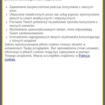
Zapewnienie bezpieczeństwa podczas korzystania z naszych
stron
Ulepszenie świadczonych przez nas usług poprzez wykorzystanie
danych w celach analitycznych i statystycznych
Poznanie Twoich preferencji na podstawie sposobu korzystania z
naszych serwisów
Wyświetlanie spersonalizowanych reklam, które odpowiadają
Twoim zainteresowaniom
Gromadzenie zagregowanych danych użytkownika korzystającego
z różnych urządzeń
Zakres wykorzystywania plików cookies możesz określić w
ustawieniach Twojej przeglądarki. Bez wprowadzenia zmian ustawień,
informacje w plikach cookies mogą być zapisywane w pamięci
Twojego urządzenia. Więcej szczegółów znajdziesz w
Polityce
cookies
.
Dodała, że w charakterze świadków i
pokrzywdzonych przesłuchano zaatakowanych
ratowników medycznych oraz policjantów.
Zabezpieczono też nóż, którym Magdalena P.
groziła ratownikom.
Trwają czynności procesowe
mające wyjaśnić przyczyny zdarzenia.