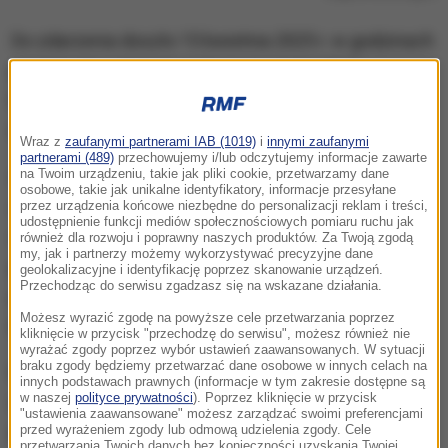
Do zdarzenia doszło 15 kwietnia 2025 r. w godzinach
porannych w Ostrołęce (woj. mazowieckie).
Magdalena P. wezwała do domu zespół ratownictwa
medycznego.
Wraz z
zaufanymi partnerami IAB (1019)
i
innymi zaufanymi
partnerami (489)
przechowujemy i/lub odczytujemy informacje zawarte
Karetką podstawowej opieki zdrowotnej przyjechało
na Twoim urządzeniu, takie jak pliki cookie, przetwarzamy dane
osobowe, takie jak unikalne identyfikatory, informacje przesyłane
dwóch ratowników medycznych. Po przybyciu na
przez urządzenia końcowe niezbędne do personalizacji reklam i treści,
udostępnienie funkcji mediów społecznościowych pomiaru ruchu jak
miejsce stwierdzili, że
Magdalena P.
również dla rozwoju i poprawny naszych produktów. Za Twoją zgodą
my, jak i partnerzy możemy wykorzystywać precyzyjne dane
prawdopodobnie jest pod wpływem alkoholu
-
geolokalizacyjne i identyfikację poprzez skanowanie urządzeń.
Przechodząc do serwisu zgadzasz się na wskazane działania.
przekazała rzecznik Prokuratury Okręgowej prok.
Możesz wyrazić zgodę na powyższe cele przetwarzania poprzez
Elżbieta Edyta Łukasiewicz.
kliknięcie w przycisk "przechodzę do serwisu", możesz również nie
wyrażać zgody poprzez wybór ustawień zaawansowanych. W sytuacji
braku zgody będziemy przetwarzać dane osobowe w innych celach na
Kobieta zażądała podania jej relanium, a podczas
innych podstawach prawnych (informacje w tym zakresie dostępne są
w naszej
polityce prywatności
). Poprzez kliknięcie w przycisk
udzielania jej pomocy medycznej
zachowywała się
"ustawienia zaawansowane" możesz zarządzać swoimi preferencjami
agresywnie
. W pewnej chwili
pobiegła do kuchni,
przed wyrażeniem zgody lub odmową udzielenia zgody. Cele
przetwarzania Twoich danych bez konieczności uzyskania Twojej