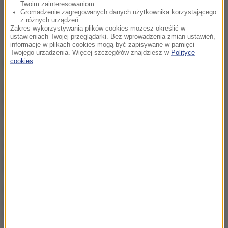
Twoim zainteresowaniom
Gromadzenie zagregowanych danych użytkownika korzystającego
z różnych urządzeń
Zakres wykorzystywania plików cookies możesz określić w
ustawieniach Twojej przeglądarki. Bez wprowadzenia zmian ustawień,
informacje w plikach cookies mogą być zapisywane w pamięci
Twojego urządzenia. Więcej szczegółów znajdziesz w
Polityce
NAJWAŻNIEJSZE FAKTY
cookies
.
Atak na nastolatka w
Kamiennej Górze. Nowe
informacje
Alarm w Niemczech.
Niezidentyfikowane drony
przeleciały nad „stocznią
Patriotów”
Rosja dokona kolejnej
aneksji? Państwa NATO
widzą znaki