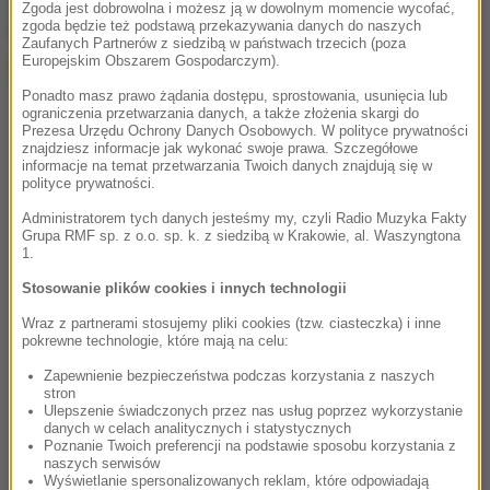
chcesz widzieć więcej artykułów od RMF24?
dodaj w
Zgoda jest dobrowolna i możesz ją w dowolnym momencie wycofać,
Google
zgoda będzie też podstawą przekazywania danych do naszych
Zaufanych Partnerów z siedzibą w państwach trzecich (poza
Europejskim Obszarem Gospodarczym).
Ponadto masz prawo żądania dostępu, sprostowania, usunięcia lub
ograniczenia przetwarzania danych, a także złożenia skargi do
Prezesa Urzędu Ochrony Danych Osobowych. W polityce prywatności
znajdziesz informacje jak wykonać swoje prawa. Szczegółowe
informacje na temat przetwarzania Twoich danych znajdują się w
polityce prywatności.
Administratorem tych danych jesteśmy my, czyli Radio Muzyka Fakty
Grupa RMF sp. z o.o. sp. k. z siedzibą w Krakowie, al. Waszyngtona
1.
Stosowanie plików cookies i innych technologii
Wraz z partnerami stosujemy pliki cookies (tzw. ciasteczka) i inne
pokrewne technologie, które mają na celu:
Zapewnienie bezpieczeństwa podczas korzystania z naszych
stron
Ulepszenie świadczonych przez nas usług poprzez wykorzystanie
danych w celach analitycznych i statystycznych
Poznanie Twoich preferencji na podstawie sposobu korzystania z
naszych serwisów
Wyświetlanie spersonalizowanych reklam, które odpowiadają