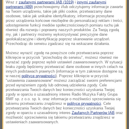
Wraz z
zaufanymi partnerami IAB (1019)
i
innymi zaufanymi
partnerami (489)
przechowujemy i/lub odczytujemy informacje zawarte
Na moście Południowym, w kierunku Poznania,
na Twoim urządzeniu, takie jak pliki cookie, przetwarzamy dane
osobowe, takie jak unikalne identyfikatory, informacje przesyłane
doszło do zderzenia pięciu aut osobowych: hyundaia,
przez urządzenia końcowe niezbędne do personalizacji reklam i treści,
udostępnienie funkcji mediów społecznościowych pomiaru ruchu jak
chryslera, renault, hondy i toyoty. Na razie nie mam
również dla rozwoju i poprawny naszych produktów. Za Twoją zgodą
my, jak i partnerzy możemy wykorzystywać precyzyjne dane
informacji o osobach poszkodowanych
- powiedział
geolokalizacyjne i identyfikację poprzez skanowanie urządzeń.
Przechodząc do serwisu zgadzasz się na wskazane działania.
sierż. Bartłomiej Śniadała ze stołecznej policji.
Możesz wyrazić zgodę na powyższe cele przetwarzania poprzez
kliknięcie w przycisk "przechodzę do serwisu", możesz również nie
W wyniku zderzania
jedno auto wjechało pod
wyrażać zgody poprzez wybór ustawień zaawansowanych. W sytuacji
braku zgody będziemy przetwarzać dane osobowe w innych celach na
drugie.
Kierowcy muszą się liczyć z utrudnieniami.
innych podstawach prawnych (informacje w tym zakresie dostępne są
w naszej
polityce prywatności
). Poprzez kliknięcie w przycisk
Zablokowane są dwa pasy ruchu w kierunku
"ustawienia zaawansowane" możesz zarządzać swoimi preferencjami
przed wyrażeniem zgody lub odmową udzielenia zgody. Cele
Poznania.
Korek ma już ponad 8 kilometrów.
przetwarzania Twoich danych bez konieczności uzyskania Twojej
zgody w oparciu o uzasadniony interes Radio Muzyka Fakty Grupa
RMF sp. z o.o. sp. k. oraz informacje o możliwości sprzeciwienia się
takiemu przetwarzaniu znajdziesz w
polityce prywatności
. Cele
przetwarzania Twoich danych bez konieczności uzyskania Twojej
Źródło: PAP
zgody w oparciu o uzasadniony interes
Zaufanych Partnerów IAB
oraz
możliwość sprzeciwienia się takiemu przetwarzaniu znajdziesz w
ustawieniach zaawansowanych.