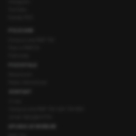
Instagram
YouTube
Kanały RSS
POLECANE
Gorąca Linia RMF FM
Staż w RMF24
Patronaty
POZOSTAŁE
Newsroom
Radio internetowe
KONTAKT
O nas
Gorąca Linia RMF FM: 600 700 800
email: fakty@rmf.fm
APLIKACJE MOBILNE
RMF FM