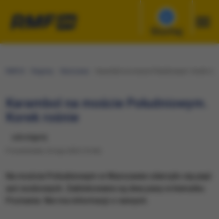
Słuchaj
RMF24
Regiony
Warszawa
Karambol na moście Południowym. Korek rośn
Karambol na moście Południowym.
Korek rośnie
udostępnij
Poniedziałek, 8 maja 2023 (10:46)
Na moście Południowym w Warszawie zderzyło się pięć
aut osobowych. Zablokowane są dwa pasy w kierunku
Poznania. Nie ma informacji o rannych.