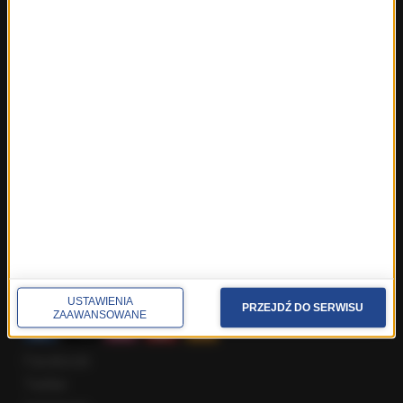
Fakty z Trójmiasta
Fakty z Warszawy
Fakty z Wrocławia
Fakty z Zakopanego
ROZMOWY W RMF FM
Najnowsze rozmowy w RMF FM
Rozmowa o 7:00 w RMF FM i Radiu RMF24
Poranna rozmowa w RMF FM
Popołudniowa rozmowa w RMF FM
Gość Krzysztofa Ziemca w RMF FM
Rozmowy w Radiu RMF24
SPOŁECZNOŚĆ
USTAWIENIA
PRZEJDŹ DO SERWISU
ZAAWANSOWANE
Facebook
Twitter