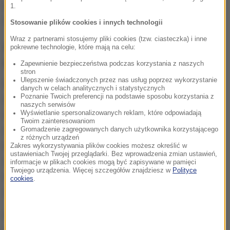
głównych powodów, dlaczego omawiane
1.
nieruchomości są tak popularne.
Stosowanie plików cookies i innych technologii
Wraz z partnerami stosujemy pliki cookies (tzw. ciasteczka) i inne
Naturalne oświetlenie rozszerza
pokrewne technologie, które mają na celu:
możliwości aranżacyjne
Zapewnienie bezpieczeństwa podczas korzystania z naszych
stron
Ulepszenie świadczonych przez nas usług poprzez wykorzystanie
Nie da się ukryć, że jasne pomieszczenia stanowią
danych w celach analitycznych i statystycznych
Poznanie Twoich preferencji na podstawie sposobu korzystania z
mniejsze wyzwanie podczas doboru koloru farb,
naszych serwisów
Wyświetlanie spersonalizowanych reklam, które odpowiadają
materiałów, mebli i dodatków. Masz bowiem do
Twoim zainteresowaniom
dyspozycji mnóstwo rozwiązań. Możesz postawić
Gromadzenie zagregowanych danych użytkownika korzystającego
z różnych urządzeń
na minimalizm, pójść w stronę stylu
Zakres wykorzystywania plików cookies możesz określić w
ustawieniach Twojej przeglądarki. Bez wprowadzenia zmian ustawień,
skandynawskiego, który charakteryzuje się
informacje w plikach cookies mogą być zapisywane w pamięci
Twojego urządzenia. Więcej szczegółów znajdziesz w
Polityce
wykorzystaniem naturalnych materiałów, lub
cookies
.
zdecydować się na wystrój tradycyjny.
Niezależnie od tego, czy aranżacją zajmiesz się w