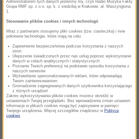
Kiedyś to były pojedyncze przypadki, a dzisiaj
Administratorem tych danych jesteśmy my, czyli Radio Muzyka Fakty
Grupa RMF sp. z o.o. sp. k. z siedzibą w Krakowie, al. Waszyngtona
przykrym standardem stają się wyzwiska i obelgi” –
1.
napisał Chęciński.
Stosowanie plików cookies i innych technologii
Wraz z partnerami stosujemy pliki cookies (tzw. ciasteczka) i inne
Wskazał, że obserwuje coraz więcej osób, które
pokrewne technologie, które mają na celu:
nagrywają telefonami urzędników, pracowników
Zapewnienie bezpieczeństwa podczas korzystania z naszych
stron
miejskich jednostek i samorządowców. „Rzucają
Ulepszenie świadczonych przez nas usług poprzez wykorzystanie
danych w celach analitycznych i statystycznych
oskarżenia, insynuują korupcję, złodziejstwo, układy
Poznanie Twoich preferencji na podstawie sposobu korzystania z
naszych serwisów
i przestępstwa. Budują własne historie, własnych
Wyświetlanie spersonalizowanych reklam, które odpowiadają
Twoim zainteresowaniom
wrogów i własne teorie, a później przekonują innych,
Gromadzenie zagregowanych danych użytkownika korzystającego
z różnych urządzeń
że tylko oni znają »prawdę«” – napisał Arkadiusz
Zakres wykorzystywania plików cookies możesz określić w
Chęciński.
ustawieniach Twojej przeglądarki. Bez wprowadzenia zmian ustawień,
informacje w plikach cookies mogą być zapisywane w pamięci
Twojego urządzenia. Więcej szczegółów znajdziesz w
Polityce
cookies
.