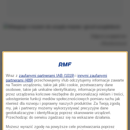
Zdjęcie poglądowe
/
Shutterstock
Według wstępnych ustaleń policji,
49-latek w
czwartek wtargnął do jednego z pomieszczeń
Urzędu Miasta Sosnowiec, gdzie w pewnej chwili
Wraz z
zaufanymi partnerami IAB (1019)
i
innymi zaufanymi
wyciągnął nóż, którym zaczął grozić pracownikom.
partnerami (489)
przechowujemy i/lub odczytujemy informacje zawarte
na Twoim urządzeniu, takie jak pliki cookie, przetwarzamy dane
osobowe, takie jak unikalne identyfikatory, informacje przesyłane
przez urządzenia końcowe niezbędne do personalizacji reklam i treści,
Mężczyzna oddalił się przed przyjazdem patrolu
udostępnienie funkcji mediów społecznościowych pomiaru ruchu jak
policji, ale funkcjonariusze dotarli w miejsce, w
również dla rozwoju i poprawny naszych produktów. Za Twoją zgodą
my, jak i partnerzy możemy wykorzystywać precyzyjne dane
którym przebywał i został zatrzymany. Miał ponad
geolokalizacyjne i identyfikację poprzez skanowanie urządzeń.
Przechodząc do serwisu zgadzasz się na wskazane działania.
trzy promile alkoholu w wydychanym powietrzu –
Możesz wyrazić zgodę na powyższe cele przetwarzania poprzez