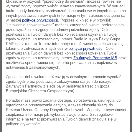
poinformował w piątek Bartłomiej Mysłek z
kliknięcie w przycisk "przechodzę do serwisu", możesz również nie
wyrażać zgody poprzez wybór ustawień zaawansowanych. W sytuacji
Komendy Miejskiej Policji
braku zgody będziemy przetwarzać dane osobowe w innych celach na
innych podstawach prawnych (informacje w tym zakresie dostępne są
w naszej
polityce prywatności
). Poprzez kliknięcie w przycisk
"ustawienia zaawansowane" możesz zarządzać swoimi preferencjami
Dodał, że trwają dalsze czynności – związane m.in.
przed wyrażeniem zgody lub odmową udzielenia zgody. Cele
przetwarzania Twoich danych bez konieczności uzyskania Twojej
z przedstawieniem 49-latkowi zarzutów.
zgody w oparciu o uzasadniony interes Radio Muzyka Fakty Grupa
RMF sp. z o.o. sp. k. oraz informacje o możliwości sprzeciwienia się
takiemu przetwarzaniu znajdziesz w
polityce prywatności
. Cele
Narastająca fala agresji
przetwarzania Twoich danych bez konieczności uzyskania Twojej
zgody w oparciu o uzasadniony interes
Zaufanych Partnerów IAB
oraz
możliwość sprzeciwienia się takiemu przetwarzaniu znajdziesz w
Do sprawy odniósł się prezydent Sosnowca
ustawieniach zaawansowanych.
Arkadiusz Chęciński, który w mediach
Zgoda jest dobrowolna i możesz ją w dowolnym momencie wycofać,
zgoda będzie też podstawą przekazywania danych do naszych
społecznościowych podkreślił, że to nie pierwszy
Zaufanych Partnerów z siedzibą w państwach trzecich (poza
Europejskim Obszarem Gospodarczym).
taki przypadek w mieście.
Ponadto masz prawo żądania dostępu, sprostowania, usunięcia lub
ograniczenia przetwarzania danych, a także złożenia skargi do
„W czwartek pracownikom urzędu grożono nożem.
Prezesa Urzędu Ochrony Danych Osobowych. W polityce prywatności
(…) Kilka tygodni wcześniej ktoś po prostu
znajdziesz informacje jak wykonać swoje prawa. Szczegółowe
informacje na temat przetwarzania Twoich danych znajdują się w
zdemolował stanowisko obsługi mieszkańców.
polityce prywatności.