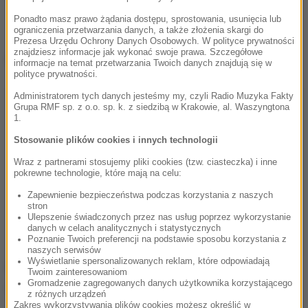
Śmiertelny wypadek w Kozodrzy
Ponadto masz prawo żądania dostępu, sprostowania, usunięcia lub
ograniczenia przetwarzania danych, a także złożenia skargi do
Prezesa Urzędu Ochrony Danych Osobowych. W polityce prywatności
znajdziesz informacje jak wykonać swoje prawa. Szczegółowe
Dalsza część artykułu pod materiałem video:
informacje na temat przetwarzania Twoich danych znajdują się w
polityce prywatności.
Administratorem tych danych jesteśmy my, czyli Radio Muzyka Fakty
Grupa RMF sp. z o.o. sp. k. z siedzibą w Krakowie, al. Waszyngtona
1.
Stosowanie plików cookies i innych technologii
Wraz z partnerami stosujemy pliki cookies (tzw. ciasteczka) i inne
pokrewne technologie, które mają na celu:
Zapewnienie bezpieczeństwa podczas korzystania z naszych
stron
Ulepszenie świadczonych przez nas usług poprzez wykorzystanie
danych w celach analitycznych i statystycznych
Poznanie Twoich preferencji na podstawie sposobu korzystania z
naszych serwisów
Wyświetlanie spersonalizowanych reklam, które odpowiadają
Źródło: PAP
Twoim zainteresowaniom
Gromadzenie zagregowanych danych użytkownika korzystającego
śmiertelny wypadek
Tagi:
z różnych urządzeń
Zakres wykorzystywania plików cookies możesz określić w