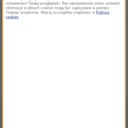
ustawieniach Twojej przeglądarki. Bez wprowadzenia zmian ustawień,
NAJWAŻNIEJSZE FAKTY
informacje w plikach cookies mogą być zapisywane w pamięci
Twojego urządzenia. Więcej szczegółów znajdziesz w
Polityce
cookies
.
Taksówkarz odpowie przed
sądem za molestowanie
pasażerki
Lazurowa woda po prostu
zniknęła. Oto co zostało z
„polskich Malediwów”
Remontują najgorszy
odcinek A1. „Fale dunaju”
wreszcie znikną
NAJNOWSZE
17:17