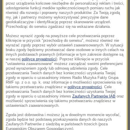
przez urządzenia końcowe niezbędne do personalizacji reklam i treści,
około godz. 3:25.
Samochód osobowy uderzył w
udostępnienie funkcji mediów społecznościowych pomiaru ruchu jak
również dla rozwoju i poprawny naszych produktów. Za Twoją zgodą
ogrodzenie posesji, w wyniku czego jedna osoba
my, jak i partnerzy możemy wykorzystywać precyzyjne dane
geolokalizacyjne i identyfikację poprzez skanowanie urządzeń.
zginęła
.
Przechodząc do serwisu zgadzasz się na wskazane działania.
Możesz wyrazić zgodę na powyższe cele przetwarzania poprzez
DK 78 na odcinku Tarnowskie Góry-Świerklaniec była
kliknięcie w przycisk "przechodzę do serwisu", możesz również nie
wyrażać zgody poprzez wybór ustawień zaawansowanych. W sytuacji
zablokowana do około 6:30.
braku zgody będziemy przetwarzać dane osobowe w innych celach na
innych podstawach prawnych (informacje w tym zakresie dostępne są
w naszej
polityce prywatności
). Poprzez kliknięcie w przycisk
"ustawienia zaawansowane" możesz zarządzać swoimi preferencjami
ZOBACZ RÓWNIEŻ:
przed wyrażeniem zgody lub odmową udzielenia zgody. Cele
przetwarzania Twoich danych bez konieczności uzyskania Twojej
zgody w oparciu o uzasadniony interes Radio Muzyka Fakty Grupa
Śmiertelny wypadek na DK 8 w Polanicy Górnej
RMF sp. z o.o. sp. k. oraz informacje o możliwości sprzeciwienia się
takiemu przetwarzaniu znajdziesz w
polityce prywatności
. Cele
Śmiertelny wypadek na budowie w Łazach. Są
przetwarzania Twoich danych bez konieczności uzyskania Twojej
zgody w oparciu o uzasadniony interes
Zaufanych Partnerów IAB
oraz
zarzuty dla 38-latka
możliwość sprzeciwienia się takiemu przetwarzaniu znajdziesz w
ustawieniach zaawansowanych.
Śmiertelny wypadek w Radwanie. Nie żyje
Zgoda jest dobrowolna i możesz ją w dowolnym momencie wycofać,
kierowca quada
zgoda będzie też podstawą przekazywania danych do naszych
Zaufanych Partnerów z siedzibą w państwach trzecich (poza
10-latka na rowerze wjechała pod ciężarówkę.
Europejskim Obszarem Gospodarczym).