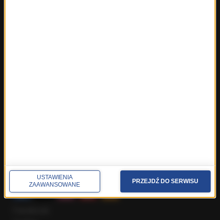
Fakty ze Śląskiego
Fakty z Trójmiasta
Fakty z Warszawy
Fakty z Wrocławia
Fakty z Zakopanego
ROZMOWY W RMF FM
Najnowsze rozmowy w RMF FM
Rozmowa o 7:00 w RMF FM i Radiu RMF24
Poranna rozmowa w RMF FM
Popołudniowa rozmowa w RMF FM
Gość Krzysztofa Ziemca w RMF FM
Rozmowy w Radiu RMF24
SPOŁECZNOŚĆ
USTAWIENIA
PRZEJDŹ DO SERWISU
ZAAWANSOWANE
Facebook