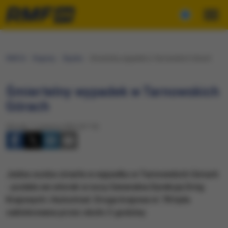
RMF24
Regiony
Śląskie
Śmiertelny wypadek w Tarnowskich Górach
Śmiertelny wypadek w Tarnowskich
Górach
Wtorek, 7 czerwca 2022 (07:19)
​Jedna osoba zmarła w wypadku w Tarnowskich Górach
- podała we wtorek w nocy Generalna Dyrekcja Dróg
Krajowych i Autostrad. Droga krajowa nr 78 była
zablokowana przez około 3 godziny.