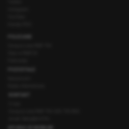
Twitter
Instagram
YouTube
Kanały RSS
POLECANE
Gorąca Linia RMF FM
Staż w RMF24
Patronaty
POZOSTAŁE
Newsroom
Radio internetowe
KONTAKT
O nas
Gorąca Linia RMF FM: 600 700 800
email: fakty@rmf.fm
APLIKACJE MOBILNE