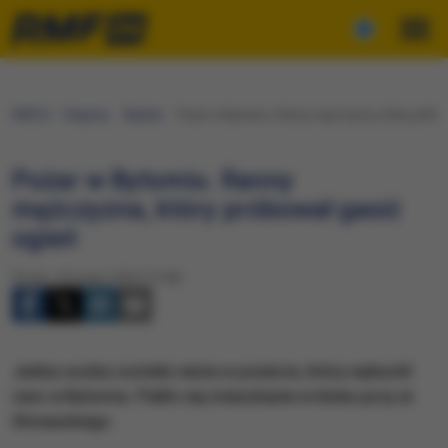
RMF24
Regiony
Śląskie
Pożar w Bytomiu. Ranny mężczyzna, który próbow
Pożar w Bytomiu. Ranny
mężczyzna, który próbował gasić
ogień
Środa, 19 lutego 2025 (13:48)
Jedna osoba została ranna w pożarze, który wybuchł
rano w Bytomiu. Paliło się mieszkanie w bloku przy ul.
Głowackiego.