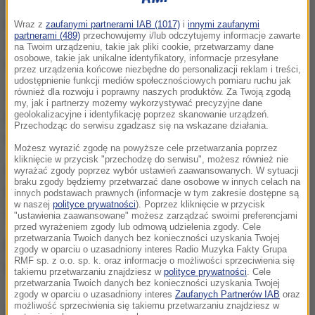
Zgłoszenie o
pożarze
wpłynęło po godz. 6:00. Ogień
pojawił się w kawalerce na pierwszym piętrze. Gdy
Wraz z
zaufanymi partnerami IAB (1017)
i
innymi zaufanymi
partnerami (489)
przechowujemy i/lub odczytujemy informacje zawarte
strażacy przyjechali na miejsce,
płomienie
na Twoim urządzeniu, takie jak pliki cookie, przetwarzamy dane
osobowe, takie jak unikalne identyfikatory, informacje przesyłane
wychodziły już przez okno.
przez urządzenia końcowe niezbędne do personalizacji reklam i treści,
udostępnienie funkcji mediów społecznościowych pomiaru ruchu jak
również dla rozwoju i poprawny naszych produktów. Za Twoją zgodą
Sześć osób opuściło budynek o własnych siłach.
my, jak i partnerzy możemy wykorzystywać precyzyjne dane
geolokalizacyjne i identyfikację poprzez skanowanie urządzeń.
Ratownicy
ewakuowali
kolejne trzy osoby z
Przechodząc do serwisu zgadzasz się na wskazane działania.
mieszkania na drugim piętrze.
Możesz wyrazić zgodę na powyższe cele przetwarzania poprzez
kliknięcie w przycisk "przechodzę do serwisu", możesz również nie
W mieszkaniu, w którym doszło do
pożaru
, był
wyrażać zgody poprzez wybór ustawień zaawansowanych. W sytuacji
braku zgody będziemy przetwarzać dane osobowe w innych celach na
lokator. Mężczyzna próbował gasić
ogień
. Został
innych podstawach prawnych (informacje w tym zakresie dostępne są
w naszej
polityce prywatności
). Poprzez kliknięcie w przycisk
ranny -
doznał poparzenia dłoni
. Trafił do szpitala.
"ustawienia zaawansowane" możesz zarządzać swoimi preferencjami
przed wyrażeniem zgody lub odmową udzielenia zgody. Cele
przetwarzania Twoich danych bez konieczności uzyskania Twojej
Budynek
oddymiono
i sprawdzono. Nikt inny
nie
zgody w oparciu o uzasadniony interes Radio Muzyka Fakty Grupa
RMF sp. z o.o. sp. k. oraz informacje o możliwości sprzeciwienia się
został ranny
.
takiemu przetwarzaniu znajdziesz w
polityce prywatności
. Cele
przetwarzania Twoich danych bez konieczności uzyskania Twojej
zgody w oparciu o uzasadniony interes
Zaufanych Partnerów IAB
oraz
możliwość sprzeciwienia się takiemu przetwarzaniu znajdziesz w
Dalsza część artykułu pod materiałem video: