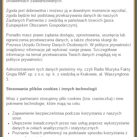
ustawieniach zaawansowanych.
Zgoda jest dobrowolna i możesz ją w dowolnym momencie wycofać,
zgoda będzie też podstawą przekazywania danych do naszych
Zaufanych Partnerów z siedzibą w państwach trzecich (poza
Europejskim Obszarem Gospodarczym).
Ponadto masz prawo żądania dostępu, sprostowania, usunięcia lub
ograniczenia przetwarzania danych, a także złożenia skargi do
Prezesa Urzędu Ochrony Danych Osobowych. W polityce prywatności
znajdziesz informacje jak wykonać swoje prawa. Szczegółowe
informacje na temat przetwarzania Twoich danych znajdują się w
polityce prywatności.
Administratorem tych danych jesteśmy my, czyli Radio Muzyka Fakty
Grupa RMF sp. z o.o. sp. k. z siedzibą w Krakowie, al. Waszyngtona
1.
Stosowanie plików cookies i innych technologii
Wraz z partnerami stosujemy pliki cookies (tzw. ciasteczka) i inne
pokrewne technologie, które mają na celu:
Zapewnienie bezpieczeństwa podczas korzystania z naszych
stron
Ulepszenie świadczonych przez nas usług poprzez wykorzystanie
danych w celach analitycznych i statystycznych
Poznanie Twoich preferencji na podstawie sposobu korzystania z