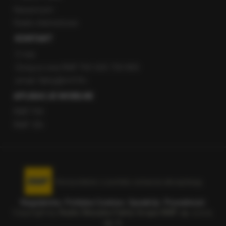
Newsroom
Radio internetowe
KONTAKT
O nas
Gorąca Linia RMF FM: 600 700 800
email: fakty@rmf.fm
APLIKACJE MOBILNE
RMF FM
RMF ON
Korzystanie z portalu oznacza akceptację
Regulaminu
.
Polityka Cookies
.
SpeakUp
.
Prywatność
.
Copyright by
Radio Muzyka Fakty Grupa RMF sp. z o.o.
sp. k.