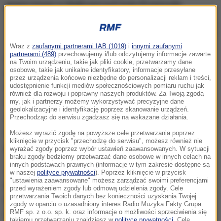
Budowa polsko-ukraińskiego przejścia granicznego w Malhowicach
koło Przemyśla
Wraz z
zaufanymi partnerami IAB (1019)
i
innymi zaufanymi
partnerami (489)
przechowujemy i/lub odczytujemy informacje zawarte
Chcemy jeszcze w tym roku na szybko uruchomić
na Twoim urządzeniu, takie jak pliki cookie, przetwarzamy dane
osobowe, takie jak unikalne identyfikatory, informacje przesyłane
dodatkowe przejście graniczne Malhowice-
przez urządzenia końcowe niezbędne do personalizacji reklam i treści,
udostępnienie funkcji mediów społecznościowych pomiaru ruchu jak
Niżankowice. Ono miało zgodnie z normalnym
również dla rozwoju i poprawny naszych produktów. Za Twoją zgodą
harmonogramem zostać oddane do użytkowania w
my, jak i partnerzy możemy wykorzystywać precyzyjne dane
geolokalizacyjne i identyfikację poprzez skanowanie urządzeń.
2024 roku, natomiast
pracujemy, aby tymczasowo,
Przechodząc do serwisu zgadzasz się na wskazane działania.
ale jednak też móc prowadzić tam odprawy
Możesz wyrazić zgodę na powyższe cele przetwarzania poprzez
kliknięcie w przycisk "przechodzę do serwisu", możesz również nie
graniczne, jeszcze w tym roku
- powiedział Weber.
wyrażać zgody poprzez wybór ustawień zaawansowanych. W sytuacji
braku zgody będziemy przetwarzać dane osobowe w innych celach na
innych podstawach prawnych (informacje w tym zakresie dostępne są
Jak wyjaśnił wiceminister infrastruktury, obecnie
w naszej
polityce prywatności
). Poprzez kliknięcie w przycisk
"ustawienia zaawansowane" możesz zarządzać swoimi preferencjami
prowadzone są prace budowle na tym przejściu, tak
przed wyrażeniem zgody lub odmową udzielenia zgody. Cele
przetwarzania Twoich danych bez konieczności uzyskania Twojej
aby w projektowanym wcześniej kształcie zostało
zgody w oparciu o uzasadniony interes Radio Muzyka Fakty Grupa
RMF sp. z o.o. sp. k. oraz informacje o możliwości sprzeciwienia się
ono oddane w przyszłym roku. Jeszcze w tym roku
takiemu przetwarzaniu znajdziesz w
polityce prywatności
. Cele