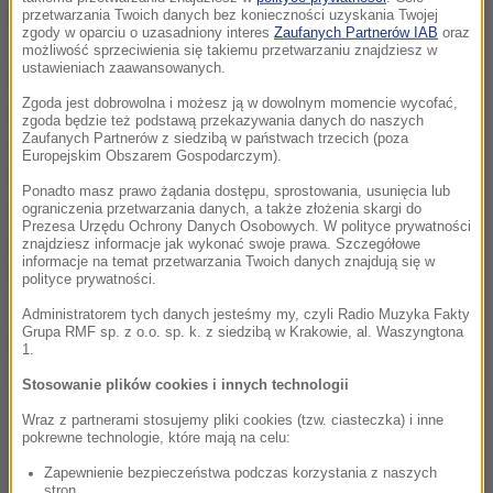
ma jednak powstać tzw. bypass.
przetwarzania Twoich danych bez konieczności uzyskania Twojej
zgody w oparciu o uzasadniony interes
Zaufanych Partnerów IAB
oraz
możliwość sprzeciwienia się takiemu przetwarzaniu znajdziesz w
ustawieniach zaawansowanych.
Firma budowlana prowadząca tam prace w
Zgoda jest dobrowolna i możesz ją w dowolnym momencie wycofać,
przyszłym roku
będzie musiała tę inwestycję
zgoda będzie też podstawą przekazywania danych do naszych
Zaufanych Partnerów z siedzibą w państwach trzecich (poza
zakończyć, natomiast pracujemy nad tym, aby
Europejskim Obszarem Gospodarczym).
stworzyć specjalny bypass
, czyli taki tymczasowy
Ponadto masz prawo żądania dostępu, sprostowania, usunięcia lub
przejazd przez granicę, razem ze stanowiskami, i
ograniczenia przetwarzania danych, a także złożenia skargi do
Prezesa Urzędu Ochrony Danych Osobowych. W polityce prywatności
jeszcze w tym roku uruchomić odprawę
- przekazał
znajdziesz informacje jak wykonać swoje prawa. Szczegółowe
informacje na temat przetwarzania Twoich danych znajdują się w
Weber.
polityce prywatności.
Administratorem tych danych jesteśmy my, czyli Radio Muzyka Fakty
Grupa RMF sp. z o.o. sp. k. z siedzibą w Krakowie, al. Waszyngtona
Dalsza część artykułu pod materiałem video:
1.
Stosowanie plików cookies i innych technologii
Wraz z partnerami stosujemy pliki cookies (tzw. ciasteczka) i inne
pokrewne technologie, które mają na celu:
Zapewnienie bezpieczeństwa podczas korzystania z naszych
stron