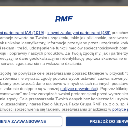
zne zostały dostosowane do potrzeb osób z
sz Maćkowiak, rzecznik prasowy RDLP w Poznaniu.
i partnerami IAB (1019)
i
innymi zaufanymi partnerami (489)
przechow
ormacje zawarte na Twoim urządzeniu, takie jak pliki cookie, przetwar
jak unikalne identyfikatory, informacje przesyłane przez urządzenia k
i reklam i treści, udostępnienie funkcji mediów społecznościowych pom
woju i poprawny naszych produktów. Za Twoją zgodą my, jak i partner
recyzyjne dane geolokalizacyjne i identyfikację poprzez skanowanie u
serwisu zgadzasz się na wskazane działania.
chcesz widzieć więcej artykułów od RMF24?
dodaj w 
zgodę na powyższe cele przetwarzania poprzez kliknięcie w przycisk 
z również nie wyrażać zgody poprzez wybór ustawień zaawansowanych
dziemy przetwarzać dane osobowe w innych celach na innych podsta
ym zakresie dostępne są w naszej
polityce prywatności
). Poprzez kliknię
awansowane" możesz zarządzać swoimi preferencjami przed wyrażenie
ia zgody. Cele przetwarzania Twoich danych bez konieczności uzyska
 o uzasadniony interes Radio Muzyka Fakty Grupa RMF sp. z o.o. sp. k
żliwości sprzeciwienia się takiemu przetwarzaniu znajdziesz w
polityce
nia Twoich danych bez konieczności uzyskania Twojej zgody w oparci
ch Partnerów IAB
oraz możliwość sprzeciwienia się takiemu przetwarza
IENIA ZAAWANSOWANE
PRZEJDŹ DO SERW
aawansowanych.