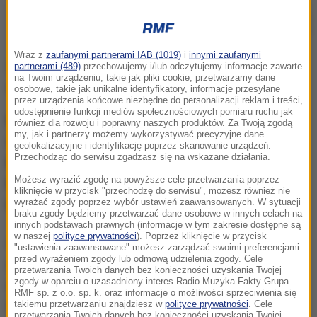
Policjanci szukają napastników, którzy zaatakowali parę siedzącą w
samochodzie na obrzeżach Elbląga (zdjęcie ilustracyjne)
Wraz z
zaufanymi partnerami IAB (1019)
i
innymi zaufanymi
Z nieoficjalnych informacji dziennikarza RMF FM
partnerami (489)
przechowujemy i/lub odczytujemy informacje zawarte
na Twoim urządzeniu, takie jak pliki cookie, przetwarzamy dane
wynika, że
to mogły być porachunki.
osobowe, takie jak unikalne identyfikatory, informacje przesyłane
przez urządzenia końcowe niezbędne do personalizacji reklam i treści,
udostępnienie funkcji mediów społecznościowych pomiaru ruchu jak
Mężczyzna razem z 41-letnią kobietą siedzieli w
również dla rozwoju i poprawny naszych produktów. Za Twoją zgodą
my, jak i partnerzy możemy wykorzystywać precyzyjne dane
zaparkowanym samochodzie na obrzeżach
geolokalizacyjne i identyfikację poprzez skanowanie urządzeń.
Przechodząc do serwisu zgadzasz się na wskazane działania.
Elbląga.
Nagle podjechał do nich inny pojazd.
Możesz wyrazić zgodę na powyższe cele przetwarzania poprzez
Napastnicy wybili szybę i wpuścili do auta gaz
kliknięcie w przycisk "przechodzę do serwisu", możesz również nie
wyrażać zgody poprzez wybór ustawień zaawansowanych. W sytuacji
łzawiący.
Kobiecie nic się nie stało.
braku zgody będziemy przetwarzać dane osobowe w innych celach na
innych podstawach prawnych (informacje w tym zakresie dostępne są
w naszej
polityce prywatności
). Poprzez kliknięcie w przycisk
40-letni pasażer auta został raniony nożem. Gdy
"ustawienia zaawansowane" możesz zarządzać swoimi preferencjami
przed wyrażeniem zgody lub odmową udzielenia zgody. Cele
zabierano go do szpitala, był przytomny, ale nie
przetwarzania Twoich danych bez konieczności uzyskania Twojej
zgody w oparciu o uzasadniony interes Radio Muzyka Fakty Grupa
chciał mówić o szczegółach tego zdarzenia.
RMF sp. z o.o. sp. k. oraz informacje o możliwości sprzeciwienia się
takiemu przetwarzaniu znajdziesz w
polityce prywatności
. Cele
Wiadomo, że napastnicy wyrwali 40-latkowi
przetwarzania Twoich danych bez konieczności uzyskania Twojej