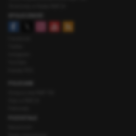
Rozmowy w Radiu RMF24
SPOŁECZNOŚĆ
Facebook
Twitter
Instagram
YouTube
Kanały RSS
POLECANE
Gorąca Linia RMF FM
Staż w RMF24
Patronaty
POZOSTAŁE
Newsroom
Radio internetowe