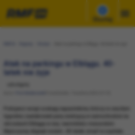
Słuchaj
RMF24
Regiony
Olsztyn
Atak na parkingu w Elblągu. 40-latek nie żyje
Atak na parkingu w Elblągu. 40-
latek nie żyje
udostępnij
Autor:
Piotr Bułakowski
Poniedziałek, 7 kwietnia 2025 (13:15)
Policjanci wciąż szukają napastników, którzy w zeszłym
tygodniu zaatakowali parę siedzącą w samochodzie na
obrzeżach Elbląga w woj. warmińsko-mazurskim.
Mężczyznę dźgnęli nożem. 40-latek zmarł w szpitalu.