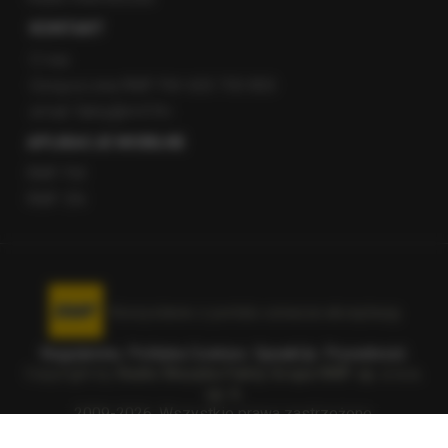
KONTAKT
O nas
Gorąca Linia RMF FM: 600 700 800
email: fakty@rmf.fm
APLIKACJE MOBILNE
RMF FM
RMF ON
Korzystanie z portalu oznacza akceptację
Regulaminu
.
Polityka Cookies
.
SpeakUp
.
Prywatność
.
Copyright by
Radio Muzyka Fakty Grupa RMF sp. z o.o.
sp. k.
2009-2026. Wszystkie prawa zastrzeżone.