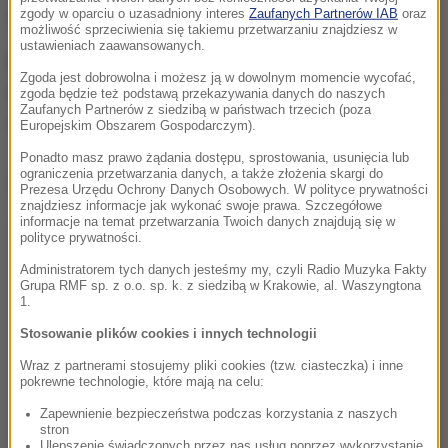
saszetkę z pieniędzmi.
zgody w oparciu o uzasadniony interes
Zaufanych Partnerów IAB
oraz
możliwość sprzeciwienia się takiemu przetwarzaniu znajdziesz w
ustawieniach zaawansowanych.
Ranny mężczyzna po dwóch dniach zmarł w
Zgoda jest dobrowolna i możesz ją w dowolnym momencie wycofać,
szpitalu
. W zeszłym roku wyszedł z więzienia, gdzie
zgoda będzie też podstawą przekazywania danych do naszych
Zaufanych Partnerów z siedzibą w państwach trzecich (poza
odbywał karę za przestępstwa narkotykowe.
Europejskim Obszarem Gospodarczym).
Ponadto masz prawo żądania dostępu, sprostowania, usunięcia lub
ograniczenia przetwarzania danych, a także złożenia skargi do
Dalsza część artykułu pod materiałem video:
Prezesa Urzędu Ochrony Danych Osobowych. W polityce prywatności
znajdziesz informacje jak wykonać swoje prawa. Szczegółowe
informacje na temat przetwarzania Twoich danych znajdują się w
polityce prywatności.
Administratorem tych danych jesteśmy my, czyli Radio Muzyka Fakty
Grupa RMF sp. z o.o. sp. k. z siedzibą w Krakowie, al. Waszyngtona
1.
Stosowanie plików cookies i innych technologii
Wraz z partnerami stosujemy pliki cookies (tzw. ciasteczka) i inne
pokrewne technologie, które mają na celu:
Zapewnienie bezpieczeństwa podczas korzystania z naszych
stron
Ulepszenie świadczonych przez nas usług poprzez wykorzystanie