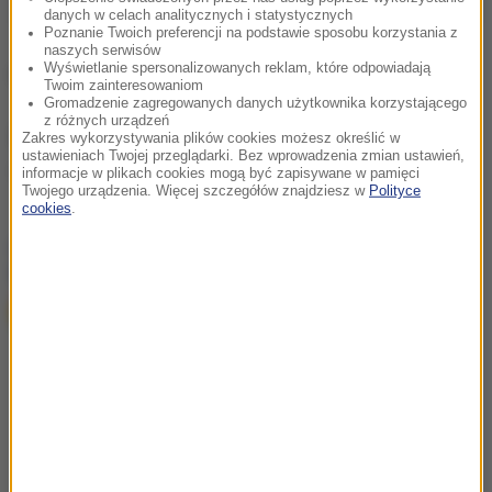
danych w celach analitycznych i statystycznych
Poznanie Twoich preferencji na podstawie sposobu korzystania z
naszych serwisów
Wyświetlanie spersonalizowanych reklam, które odpowiadają
Opracowanie:
Magdalena Partyła
Twoim zainteresowaniom
Gromadzenie zagregowanych danych użytkownika korzystającego
z różnych urządzeń
Źródło: RMF FM
Zakres wykorzystywania plików cookies możesz określić w
ustawieniach Twojej przeglądarki. Bez wprowadzenia zmian ustawień,
parking
Tagi:
informacje w plikach cookies mogą być zapisywane w pamięci
Twojego urządzenia. Więcej szczegółów znajdziesz w
Polityce
cookies
.
chcesz widzieć więcej artykułów od RMF24?
dodaj w
Google