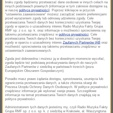
dożywają maksymalnie 20 lat.
braku zgody będziemy przetwarzać dane osobowe w innych celach na
innych podstawach prawnych (informacje w tym zakresie dostępne są
w naszej
polityce prywatności
). Poprzez kliknięcie w przycisk
Co ciekawe,
w zoo gdzie nie są narażone na ataki
"ustawienia zaawansowane" możesz zarządzać swoimi preferencjami
przed wyrażeniem zgody lub odmową udzielenia zgody. Cele
drapieżników, mogą dożyć nawet 40 lat
. Ich
przetwarzania Twoich danych bez konieczności uzyskania Twojej
zgody w oparciu o uzasadniony interes Radio Muzyka Fakty Grupa
ulubionym przysmakiem są świeże liście, m.in. klonu
RMF sp. z o.o. sp. k. oraz informacje o możliwości sprzeciwienia się
takiemu przetwarzaniu znajdziesz w
polityce prywatności
. Cele
czy lipy, ale również świeże i gotowane warzywa i
przetwarzania Twoich danych bez konieczności uzyskania Twojej
zgody w oparciu o uzasadniony interes
Zaufanych Partnerów IAB
oraz
owoce.
możliwość sprzeciwienia się takiemu przetwarzaniu znajdziesz w
ustawieniach zaawansowanych.
Dalsza część artykułu pod materiałem video:
Zgoda jest dobrowolna i możesz ją w dowolnym momencie wycofać,
zgoda będzie też podstawą przekazywania danych do naszych
Zaufanych Partnerów z siedzibą w państwach trzecich (poza
Europejskim Obszarem Gospodarczym).
Ponadto masz prawo żądania dostępu, sprostowania, usunięcia lub
ograniczenia przetwarzania danych, a także złożenia skargi do
Prezesa Urzędu Ochrony Danych Osobowych. W polityce prywatności
znajdziesz informacje jak wykonać swoje prawa. Szczegółowe
informacje na temat przetwarzania Twoich danych znajdują się w
polityce prywatności.
Administratorem tych danych jesteśmy my, czyli Radio Muzyka Fakty
Grupa RMF sp. z o.o. sp. k. z siedzibą w Krakowie, al. Waszyngtona