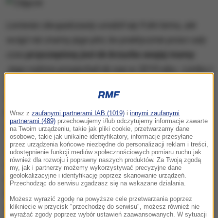
Leniwiec dwupalczasty urodził się 9 dni temu, ale
wciąż nie znamy jego płci, bo praktycznie przez cały
czas
przyczepiony jest do brzucha swojej mamy
.
Jego rodzice przyjechali do nas w 2019 roku - Lenka z
warszawskiego zoo, a Chaparro ze Stuttgartu; oba
leniwce urodziły się w 2018
" - powiedziała
kierowniczka sekcji hodowlanej w łódzkim Ogrodzie
Wraz z
zaufanymi partnerami IAB (1019)
i
innymi zaufanymi
partnerami (489)
przechowujemy i/lub odczytujemy informacje zawarte
Zoologicznym Uljana Kałążny.
na Twoim urządzeniu, takie jak pliki cookie, przetwarzamy dane
osobowe, takie jak unikalne identyfikatory, informacje przesyłane
przez urządzenia końcowe niezbędne do personalizacji reklam i treści,
Jak wyjaśniła, w ogrodach zoologicznych na świecie
udostępnienie funkcji mediów społecznościowych pomiaru ruchu jak
również dla rozwoju i poprawny naszych produktów. Za Twoją zgodą
żyje obecnie
600 leniwców dwupalczastych
. Są
my, jak i partnerzy możemy wykorzystywać precyzyjne dane
geolokalizacyjne i identyfikację poprzez skanowanie urządzeń.
gatunkiem zagrożonym wyginięciem i wpisanym do
Przechodząc do serwisu zgadzasz się na wskazane działania.
Europejskiej Księgi Hodowlanej. Leniwce
Możesz wyrazić zgodę na powyższe cele przetwarzania poprzez
zamieszkują w naturze lasy deszczowe, gdzie
kliknięcie w przycisk "przechodzę do serwisu", możesz również nie
wyrażać zgody poprzez wybór ustawień zaawansowanych. W sytuacji