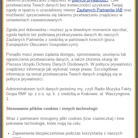
takiemu przetwarzaniu znajdziesz w
polityce prywatności
. Cele
zagrożenie dla zdrowia i życia ludzi.
przetwarzania Twoich danych bez konieczności uzyskania Twojej
zgody w oparciu o uzasadniony interes
Zaufanych Partnerów IAB
oraz
możliwość sprzeciwienia się takiemu przetwarzaniu znajdziesz w
Ponieważ część pojemników była uszkodzona,
ustawieniach zaawansowanych.
istniało ryzyko wycieku chemikaliów. To z kolei,
Zgoda jest dobrowolna i możesz ją w dowolnym momencie wycofać,
zgoda będzie też podstawą przekazywania danych do naszych
mogłoby doprowadzić do pożaru lub eksplozji.
Zaufanych Partnerów z siedzibą w państwach trzecich (poza
Europejskim Obszarem Gospodarczym).
Dalsza część artykułu pod materiałem video:
Ponadto masz prawo żądania dostępu, sprostowania, usunięcia lub
ograniczenia przetwarzania danych, a także złożenia skargi do
Prezesa Urzędu Ochrony Danych Osobowych. W polityce prywatności
znajdziesz informacje jak wykonać swoje prawa. Szczegółowe
informacje na temat przetwarzania Twoich danych znajdują się w
polityce prywatności.
Administratorem tych danych jesteśmy my, czyli Radio Muzyka Fakty
Grupa RMF sp. z o.o. sp. k. z siedzibą w Krakowie, al. Waszyngtona
1.
Stosowanie plików cookies i innych technologii
Wraz z partnerami stosujemy pliki cookies (tzw. ciasteczka) i inne
pokrewne technologie, które mają na celu:
Zapewnienie bezpieczeństwa podczas korzystania z naszych