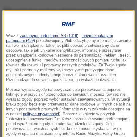
Porodówka zostaje w Piotrkowie Trybunalskim
Wraz z
zaufanymi partnerami IAB (1019)
i
innymi zaufanymi
Na budynku oraz w środku szpitala przy ul.
partnerami (489)
przechowujemy i/lub odczytujemy informacje zawarte
na Twoim urządzeniu, takie jak pliki cookie, przetwarzamy dane
Roosevelta od 1 lutego wiszą tablice informujące o
osobowe, takie jak unikalne identyfikatory, informacje przesyłane
przez urządzenia końcowe niezbędne do personalizacji reklam i treści,
tym, że obiekt nosi nazwę:
Samodzielny Szpital
udostępnienie funkcji mediów społecznościowych pomiaru ruchu jak
również dla rozwoju i poprawny naszych produktów. Za Twoją zgodą
Wojewódzki im. Mikołaja Kopernika w Piotrkowie
my, jak i partnerzy możemy wykorzystywać precyzyjne dane
Trybunalskim
. To właśnie ta placówka, której
geolokalizacyjne i identyfikację poprzez skanowanie urządzeń.
Przechodząc do serwisu zgadzasz się na wskazane działania.
organem prowadzącym jest Samorząd
Możesz wyrazić zgodę na powyższe cele przetwarzania poprzez
Województwa Łódzkiego, opiekuje się teraz
kliknięcie w przycisk "przechodzę do serwisu", możesz również nie
wyrażać zgody poprzez wybór ustawień zaawansowanych. W sytuacji
kobietami i dziećmi z Piotrkowa i powiatu
braku zgody będziemy przetwarzać dane osobowe w innych celach na
innych podstawach prawnych (informacje w tym zakresie dostępne są
piotrkowskiego.
w naszej
polityce prywatności
). Poprzez kliknięcie w przycisk
"ustawienia zaawansowane" możesz zarządzać swoimi preferencjami
przed wyrażeniem zgody lub odmową udzielenia zgody. Cele
Przejęcie, jak potwierdzają pracownicy szpitala,
przetwarzania Twoich danych bez konieczności uzyskania Twojej
zgody w oparciu o uzasadniony interes Radio Muzyka Fakty Grupa
odbyło się bardzo płynnie i wręcz niezauważalnie